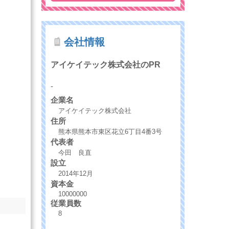
会社情報
アイケイテック株式会社のPR
-
企業名
アイケイテック株式会社
住所
熊本県熊本市東区花立6丁目4番3号
代表者
今田 良直
設立
2014年12月
資本金
10000000
従業員数
8