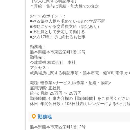
【求人に関する特記事項】
＊昇給・賞与は実績・能力性での査定
おすすめポイント：
■やる気や人柄を求めているので学歴不問
■移動にかかる交通費支給（規定あり）
■正社員として安定して働ける
■夕方17時までに終わるお仕事
勤務地：
熊本県熊本市東区栄町1番12号
勤務先：
今建重機 株式会社 本社
アクセス：
就業場所に関する特記事項：熊本市電：健軍町電停 から
職種: 軽作業<サービス系/作業・配送・物流>
雇用形態: 正社員
給与: 月給 25万円 〜 25万円
勤務時間: 仕事内容欄の【勤務時間】をご参照ください
休日: 年間休日数：105日社内カレンダーによる6ヶ
勤務地
熊本県熊本市東区栄町1番12号