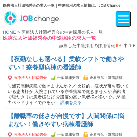
医療法人社団福秀会の求人一覧｜中途採用の求人情報は、JOB Change
HOME
医療法人社団福秀会の中途採用の求人一覧
医療法人社団福秀会の中途採用の求人一覧
該当した中途採用の採用情報
6
件中 1-6
【夜勤なしも選べる】柔軟シフトで働きや
すい！療養型病棟の看護師
医療法人社団福秀会
千葉県浦安市
正看護師・准看護師
＼浦安高柳病院で働きませんか？／ 比較的、症状が落ち着いて
いる患者様が 入院されている療養病棟で働きませんか 高齢者
で寝たきりの患者様など 介護度の高い患者様が多いですが 極
力ベッドサイドで声をか…
詳細を見る
【離職率の低さが自慢です】人間関係に悩
まない！働きやすい病棟看護師
医療法人社団福秀会
千葉県浦安市
正看護師・准看護師