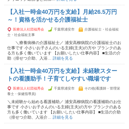
【入社一時金40万円を支給】月給26.5万円
～！資格を活かせる介護福祉士
医療法人社団福秀会
千葉県浦安市
介護福祉士・社会福祉
士・社会福祉主事
＼療養病棟の介護福祉士／ 浦安高柳病院の介護福祉士のお
仕事です 小さいお子さんのいる主婦(主夫)の方や ブランクのあ
る方も多く働いています 【お願いしたい仕事内容】 ■生活の介
助（排せつ介助、入浴…
詳細を見る
【入社一時金40万円を支給】未経験スター
トの看護助手！子育てしやすい職場です
医療法人社団福秀会
千葉県浦安市
その他(看護師・管理栄
養士・保健指導員)
＼未経験から始める看護補助／ 浦安高柳病院の看護補助のお仕
事です 小さいお子さんのいる主婦(主夫)の方や ブランクのある
方も多く働いています 【お願いしたい仕事内容】 ■生活の介助
（排せつ介助、入浴介…
詳細を見る