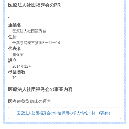
医療法人社団福秀会のPR
-
企業名
医療法人社団福秀会
住所
千葉県浦安市猫実5ー11ー14
代表者
鵜梶実
設立
2014年12月
従業員数
70
医療法人社団福秀会の事業内容
医療療養型病床の運営
医療法人社団福秀会の中途採用の求人情報一覧（6案件）