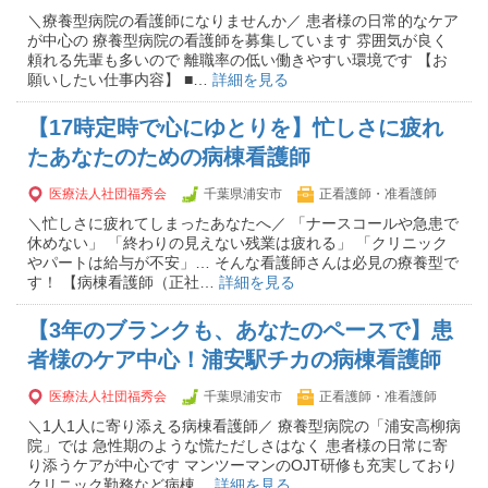
＼療養型病院の看護師になりませんか／ 患者様の日常的なケア
が中心の 療養型病院の看護師を募集しています 雰囲気が良く
頼れる先輩も多いので 離職率の低い働きやすい環境です 【お
願いしたい仕事内容】 ■…
詳細を見る
【17時定時で心にゆとりを】忙しさに疲れ
たあなたのための病棟看護師
医療法人社団福秀会
千葉県浦安市
正看護師・准看護師
＼忙しさに疲れてしまったあなたへ／ 「ナースコールや急患で
休めない」 「終わりの見えない残業は疲れる」 「クリニック
やパートは給与が不安」… そんな看護師さんは必見の療養型で
す！ 【病棟看護師（正社…
詳細を見る
【3年のブランクも、あなたのペースで】患
者様のケア中心！浦安駅チカの病棟看護師
医療法人社団福秀会
千葉県浦安市
正看護師・准看護師
＼1人1人に寄り添える病棟看護師／ 療養型病院の「浦安高柳病
院」では 急性期のような慌ただしさはなく 患者様の日常に寄
り添うケアが中心です マンツーマンのOJT研修も充実しており
クリニック勤務など病棟…
詳細を見る