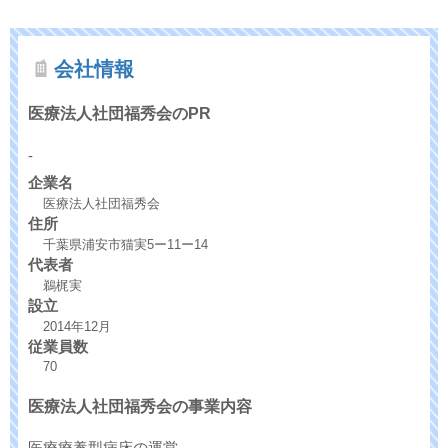
会社情報
医療法人社団福秀会のPR
-
企業名
医療法人社団福秀会
住所
千葉県浦安市猫実5ー11ー14
代表者
鵜梶実
設立
2014年12月
従業員数
70
医療法人社団福秀会の事業内容
医療療養型病床の運営