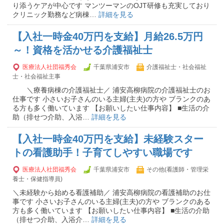
り添うケアが中心です マンツーマンのOJT研修も充実しており
クリニック勤務など病棟…
詳細を見る
【入社一時金40万円を支給】月給26.5万円
～！資格を活かせる介護福祉士
医療法人社団福秀会
千葉県浦安市
介護福祉士・社会福祉
士・社会福祉主事
＼療養病棟の介護福祉士／ 浦安高柳病院の介護福祉士のお
仕事です 小さいお子さんのいる主婦(主夫)の方や ブランクのあ
る方も多く働いています 【お願いしたい仕事内容】 ■生活の介
助（排せつ介助、入浴…
詳細を見る
【入社一時金40万円を支給】未経験スター
トの看護助手！子育てしやすい職場です
医療法人社団福秀会
千葉県浦安市
その他(看護師・管理栄
養士・保健指導員)
＼未経験から始める看護補助／ 浦安高柳病院の看護補助のお仕
事です 小さいお子さんのいる主婦(主夫)の方や ブランクのある
方も多く働いています 【お願いしたい仕事内容】 ■生活の介助
（排せつ介助、入浴介…
詳細を見る