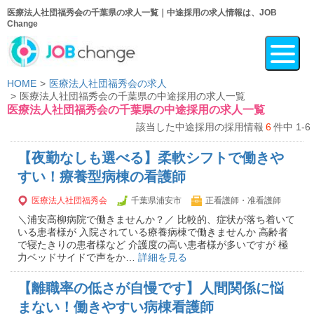
医療法人社団福秀会の千葉県の求人一覧｜中途採用の求人情報は、JOB
Change
HOME
医療法人社団福秀会の求人
医療法人社団福秀会の千葉県の中途採用の求人一覧
医療法人社団福秀会の千葉県の中途採用の求人一覧
該当した中途採用の採用情報
6
件中 1-6
【夜勤なしも選べる】柔軟シフトで働きや
すい！療養型病棟の看護師
医療法人社団福秀会
千葉県浦安市
正看護師・准看護師
＼浦安高柳病院で働きませんか？／ 比較的、症状が落ち着いて
いる患者様が 入院されている療養病棟で働きませんか 高齢者
で寝たきりの患者様など 介護度の高い患者様が多いですが 極
力ベッドサイドで声をか…
詳細を見る
【離職率の低さが自慢です】人間関係に悩
まない！働きやすい病棟看護師