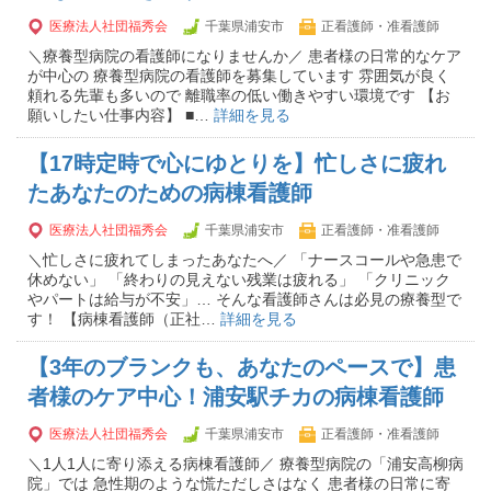
医療法人社団福秀会
千葉県浦安市
正看護師・准看護師
＼療養型病院の看護師になりませんか／ 患者様の日常的なケア
が中心の 療養型病院の看護師を募集しています 雰囲気が良く
頼れる先輩も多いので 離職率の低い働きやすい環境です 【お
願いしたい仕事内容】 ■…
詳細を見る
【17時定時で心にゆとりを】忙しさに疲れ
たあなたのための病棟看護師
医療法人社団福秀会
千葉県浦安市
正看護師・准看護師
＼忙しさに疲れてしまったあなたへ／ 「ナースコールや急患で
休めない」 「終わりの見えない残業は疲れる」 「クリニック
やパートは給与が不安」… そんな看護師さんは必見の療養型で
す！ 【病棟看護師（正社…
詳細を見る
【3年のブランクも、あなたのペースで】患
者様のケア中心！浦安駅チカの病棟看護師
医療法人社団福秀会
千葉県浦安市
正看護師・准看護師
＼1人1人に寄り添える病棟看護師／ 療養型病院の「浦安高柳病
院」では 急性期のような慌ただしさはなく 患者様の日常に寄