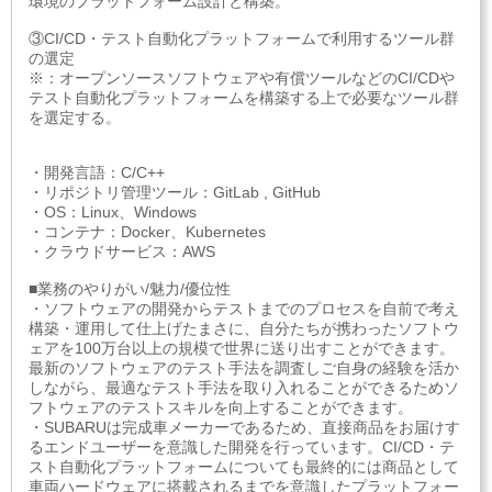
環境のプラットフォーム設計と構築。
③CI/CD・テスト自動化プラットフォームで利用するツール群
の選定
※：オープンソースソフトウェアや有償ツールなどのCI/CDや
テスト自動化プラットフォームを構築する上で必要なツール群
を選定する。
・開発言語：C/C++
・リポジトリ管理ツール：GitLab , GitHub
・OS：Linux、Windows
・コンテナ：Docker、Kubernetes
・クラウドサービス：AWS
■業務のやりがい/魅力/優位性
・ソフトウェアの開発からテストまでのプロセスを自前で考え
構築・運用して仕上げたまさに、自分たちが携わったソフトウ
ェアを100万台以上の規模で世界に送り出すことができます。
最新のソフトウェアのテスト手法を調査しご自身の経験を活か
しながら、最適なテスト手法を取り入れることができるためソ
フトウェアのテストスキルを向上することができます。
・SUBARUは完成車メーカーであるため、直接商品をお届けす
るエンドユーザーを意識した開発を行っています。CI/CD・テ
スト自動化プラットフォームについても最終的には商品として
車両ハードウェアに搭載されるまでを意識したプラットフォー