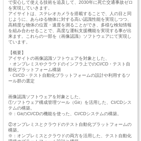
で安心して使える技術を追及して、2030年に死亡交通事故ゼロ
を実現していきます。
アイサイトは、ステレオカメラを搭載することで、人の目と同
じように、あらゆる物体に対する高い認識性能を実現しつつ、
高精度な物体の位置・速度を測ることができ、多様な検知情報
を組み合わせることで、高度な運転支援機能を実現する事が出
来ます。これらの一部を（画像認識）ソフトウェアにて実現し
ています。
【概要】
アイサイトの画像認識ソフトウェアを対象とした、
・オンプレミスやクラウドのインフラ上でのCI/CD・テスト自
動化プラットフォーム構築
・CI/CD・テスト自動化プラットフォームの設計や利用するツ
ール群の選定
画像認識ソフトウェアを対象とした、
①ソフトウェア構成管理ツール（Git）を活用した、CI/CDシス
テムの構築。
※：GitのCI/CDの機能を使った、CI/CDシステムの構築。
②オンプレミスとクラウドのテスト自動化プラットフォームの
構築。
※：オンプレミスとクラウドの両方を活用した、テスト自動化