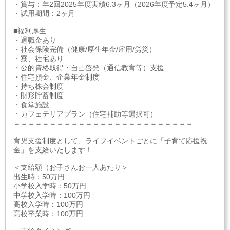
・賞与：年2回2025年度実績6.3ヶ月（2026年度予定5.4ヶ月）
・試用期間：2ヶ月
■福利厚生
・退職金あり
・社会保険完備（健康/厚生年金/雇用/労災）
・寮、社宅あり
・公的資格取得・自己啓発（通信教育等）支援
・住宅預金、企業年金制度
・持ち株会制度
・財形貯蓄制度
・食堂施設
・カフェテリアプラン（住宅補助等選択可）
＝＝＝＝＝＝＝＝＝＝＝＝＝＝＝＝＝＝＝＝＝＝＝＝＝
育児支援制度として、ライフイベントごとに「子育て応援祝
金」を支給いたします！
＜支給額（お子さんお一人あたり＞
出生時：50万円
小学校入学時：50万円
中学校入学時：100万円
高校入学時：100万円
高校卒業時：100万円