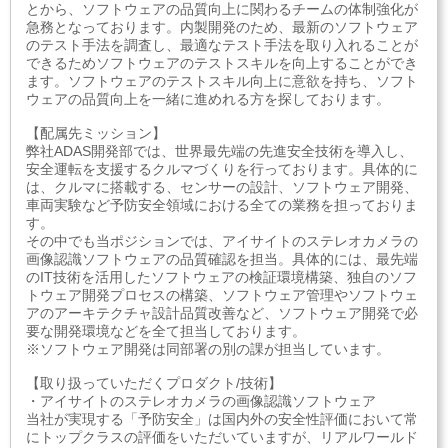
とから、ソフトウェアの品質向上に関わるチームの体制強化が
急務となっております。内製開発のため、最新のソフトウェア
のテスト手法を調査し、最適なテスト手法を取り入れることが
できるためソフトウェアのテストスキルを向上することができ
ます。ソフトウェアのテストスキル向上に意欲を持ち、ソフト
ウェアの品質向上を一緒に進めれる方を探しております。
【配属先ミッション】
弊社ADAS開発部では、世界最先端の先進安全技術を導入し、
安全運転を支援するクルマづくりを行っております。具体的に
は、クルマに搭載する、センサーの設計、ソフトウェア開発、
車両実験など予防安全領域における全ての業務を担っておりま
す。
その中でも当ポジションでは、アイサイトのステレオカメラの
画像認識ソフトウェアの品質確認を担当。具体的には、最先端
のIT技術を活用したソフトウェアの検証環境構築、独自のソフ
トウェア開発プロセスの構築、ソフトウェア管理やソフトウェ
アのアーキテクチャ設計品質改善など、ソフトウェア開発で必
要な開発環境などを全て担当しております。
※ソフトウェア開発は同部署の別の課が担当しています。
【取り扱っていただくプロダクト/技術】
・アイサイトのステレオカメラの画像認識ソフトウェア
当社が実現する「予防安全」は国内外の安全性評価において常
にトップクラスの評価をいただいていますが、リアルワールド