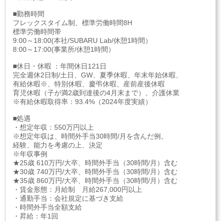
■勤務時間
フレックスタイム制、標準労働時間8H
標準労働時間帯
9:00～18:00(本社/SUBARU Lab/休憩1時間）
8:00～17:00(事業所/休憩1時間）
■休日・休暇 ：年間休日121日
完全週休2日制/土日、GW、夏季休暇、年末年始休暇、
有給休暇※、特別休暇、慶弔休暇、産前産後休暇
育児休暇（子が満2歳到達後の4月末まで）、介護休業
※有給休暇取得率：93.4%（2024年度実績）
■処遇
・想定年収：550万円以上
※想定年収は、時間外手当30時間/月を含んだ例。
経験、能力を考慮の上、決定
※年収事例
★25歳 610万円/大卒、時間外手当（30時間/月）含む
★30歳 740万円/大卒、時間外手当（30時間/月）含む
★35歳 860万円/大卒、時間外手当（30時間/月）含む
・賃金形態：月給制 月給267,000円以上
・通勤手当：会社規定に基づき支給
・時間外手当全額支給
・昇給：年1回