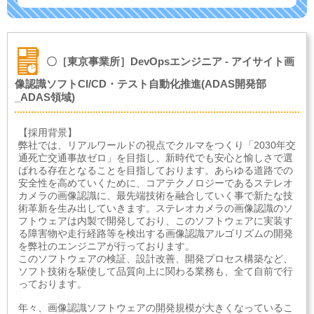
〇［東京事業所］DevOpsエンジニア - アイサイト画
像認識ソフトCI/CD・テスト自動化推進(ADAS開発部
_ADAS領域)
【採用背景】
弊社では、リアルワールドの視点でクルマをつくり「2030年交
通死亡交通事故ゼロ」を目指し、新時代でも安心と愉しさで選
ばれる存在となることを目指しております。あらゆる道路での
安全性を高めていくために、コアテクノロジーであるステレオ
カメラの画像認識に、最先端技術を融合していく事で新たな技
術革新を生み出していきます。ステレオカメラの画像認識のソ
フトウェアは内製で開発しており、このソフトウェアに実装す
る障害物や走行経路等を検出する画像認識アルゴリズムの開発
を弊社のエンジニアが行っております。
このソフトウェアの検証、設計改善、開発プロセス構築など、
ソフト技術を駆使して品質向上に関わる業務も、全て自前で行
っております。
年々、画像認識ソフトウェアの開発規模が大きくなっているこ