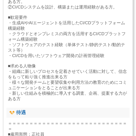
ある方。
②CI/CDシステムを設計、構築または運用経験がある方。
■歓迎要件
・生成AIやAIエージェントを活用したCI/CDプラットフォーム
構築経験
・クラウドとオンプレミスの両方を活用するCI/CDプラットフ
ォーム構築経験
・ソフトウェアのテスト経験（単体テスト/静的テスト/動的テ
スト等）
・CI/CDを用いたソフトウェア開発の計画管理経験
■求める人物像
・組織に新しいプロセスを定着させていく活動に対して、信念
をもって粘り強く推進出来る方
・様々な開発チームと要望収集や利用方法の教育のためにコミ
ュニケーションをとることが出来る方
・新しい仕組みを積極的に導入する調査、企画、提案する力が
ある方
待遇
＝＝＝＝＝＝＝＝＝＝＝＝＝＝＝＝＝＝＝＝＝＝＝＝＝＝＝＝
＝
■雇用形態：正社員