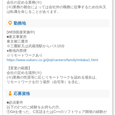
会社の定める業務(※)
(※)業務の都合によっては会社外の職務に従事するため出向又
は転属を命じることがあります。
勤務地
[WEB面接実施中]
■東京事業所
東京都三鷹市
※三鷹駅又は武蔵境駅からバス10分
●敷地内禁煙
☆リモートワークあり
https://www.subaru.co.jp/jinji/careers/family/mitaka1.html
【変更の範囲】
会社の定める場所(※)
(※)業務の性質等に応じリモートワークを認める場合は、
リモートワークを行う場所（自宅等）を含む。
応募資格
■必須要件
以下の2つのご経験をお持ちの方。
①Gitを使った、C言語またはC++のソフトウェア開発の経験が