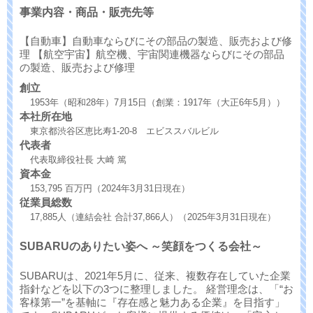
事業内容・商品・販売先等
【自動車】自動車ならびにその部品の製造、販売および修
理 【航空宇宙】航空機、宇宙関連機器ならびにその部品
の製造、販売および修理
創立
1953年（昭和28年）7月15日（創業：1917年（大正6年5月））
本社所在地
東京都渋谷区恵比寿1-20-8 エビススバルビル
代表者
代表取締役社長 大崎 篤
資本金
153,795 百万円（2024年3月31日現在）
従業員総数
17,885人（連結会社 合計37,866人）（2025年3月31日現在）
SUBARUのありたい姿へ ～笑顔をつくる会社～
SUBARUは、2021年5月に、従来、複数存在していた企業
指針などを以下の3つに整理しました。 経営理念は、「“お
客様第一”を基軸に『存在感と魅力ある企業』を目指す」