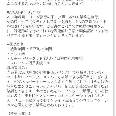
ムに関するスキルを身に着けることが出来ます。
■入社後キャリアパス
2～3年程度、リーダ指導の下、指示に基づく業務を遂行。
その後、担当（係長）として部下を持ち、1つのプロジェクト
を推進してもらいます。ご自身のこれまでの経歴や経験を元
に、課題形成を行い、様々な課題解決手段で画像認識ソフトの
品質向上を実施してもらいたいと考えています。
■職場環境
・残業時間 ：月平均30時間
・出張：無
・リモートワーク：有 (週3～4日程度利用可能)
・フレックス活用実績：有
職場雰囲気：
当部署は30代中盤の比較的若いメンバーで構成されているた
め、非常にフランクにメンバーと会話できる雰囲気がございま
す。ビジネスパートナーの方も多く在籍しており、社会人経験
豊富なエンジニアもいることから、幅広い業務の話や様々な雑
談話もできます。出社と在宅をハイブリットで活用している社
員も多く、出社時のメンバー間コミュニケーションはもちろ
ん、リモート勤務時でもオンライン会議等でのコミュニケーシ
ョンを図りながら業務を進めております。
【変更の範囲】