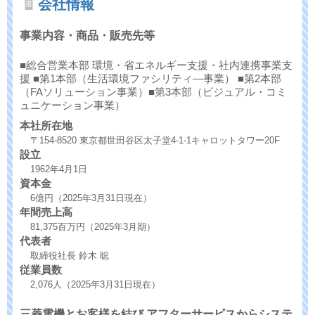
会社情報
事業内容・商品・販売先等
■総合営業本部 環境・省エネルギー支援・社内連携事業支
援 ■第1本部（生活環境ファシリティ―事業） ■第2本部
（FAソリューション事業）■第3本部（ビジュアル・コミ
ュニケーション事業）
本社所在地
〒154-8520 東京都世田谷区太子堂4-1-1キャロットタワー20F
設立
1962年4月1日
資本金
6億円（2025年3月31日現在）
年間売上高
81,375百万円（2025年3月期）
代表者
取締役社長 鈴木 聡
従業員数
2,076人（2025年3月31日現在）
三菱電機とお客様を結び アフターサービスからシステ