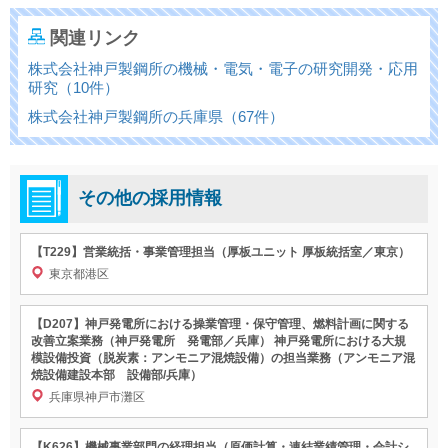
関連リンク
株式会社神戸製鋼所の機械・電気・電子の研究開発・応用
研究（10件）
株式会社神戸製鋼所の兵庫県（67件）
その他の採用情報
【T229】営業統括・事業管理担当（厚板ユニット 厚板統括室／東京）
東京都港区
【D207】神戸発電所における操業管理・保守管理、燃料計画に関する
改善立案業務（神戸発電所 発電部／兵庫） 神戸発電所における大規
模設備投資（脱炭素：アンモニア混焼設備）の担当業務（アンモニア混
焼設備建設本部 設備部/兵庫）
兵庫県神戸市灘区
【K626】機械事業部門の経理担当（原価計算・連結業績管理・会計シ