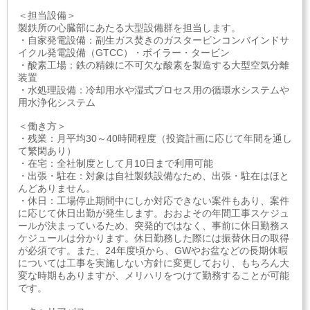
＜担当設備＞
製鉄所の心臓部にあたる大型設備群を担当します。
・自家発電設備：副生ガス焚きのガスタービンコンバインドサ
イクル発電設備（GTCC）・ボイラー・タービン
・酸素工場：鉄の精錬に不可欠な酸素を製造する大型空気分離
装置
・水処理設備：冷却用水や湿式プロセス用の循環水システムや
用水浄化システム
＜働き方＞
・残業：月平均30～40時間程度（投資計画に応じて年間を通し
て繁閑あり）
・在宅：全社制度として月10日まで利用可能
・出張・駐在：対象は自社製鉄設備なため、出張・駐在はほと
んどありません。
・休日：工場停止期間中にしか対応できない案件もあり、案件
に応じて休日出勤が発生します。おおよその年間工事スケジュ
ールが決まっているため、突発的ではなく、事前に休日勤務ス
ケジュールは分かります。休日勤務した際には振替休日の取得
が必須です。また、24年度頃から、GWやお盆などの長期休暇
については工事を実施しない方針に変更しており、もちろん大
変な時期もありますが、メリハリをつけて勤務することが可能
です。