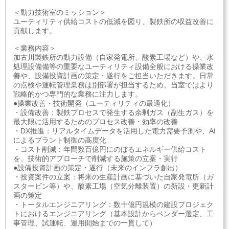
＜動力技術室のミッション＞
ユーティリティ供給コストの低減を図り、製鉄所の収益改善に
貢献します。
＜業務内容＞
加古川製鉄所の動力設備（自家発電所、酸素工場など）や、水
処理設備備等の重要なユーティリティ設備全般における操業改
善や、設備投資計画の策定・遂行をご担当いただきます。日常
の点検や運転管理業務は別部署が担当するため、当室ではより
戦略的かつ専門的な業務に注力します。
●操業改善・技術開発（ユーティリティの最適化）
・設備改善：製鉄プロセスで発生する余剰ガス（副生ガス）を
最大限に活用するためのプロセス改善・効率の改善
・DX推進：リアルタイムデータを活用した電力需要予測や、AI
によるプラント制御の高度化
・コスト削減：年間数百億円にのぼるエネルギー供給コスト
を、技術的アプローチで削減する施策の立案・実行
●設備投資計画の策定・遂行（未来のインフラ創出）
・投資案件の立案：将来の生産計画に基づいた自家発電所（ガ
スタービン等）や、酸素工場（空気分離装置）の新設・更新計
画の策定
・トータルエンジニアリング：数十億円規模の建設プロジェク
トにおけるエンジニアリング（基本設計からベンダー選定、工
事管理、試運転、運用開始までの一貫して）