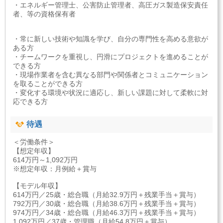
・エネルギー管理士、公害防止管理者、高圧ガス製造保安責任
者、等の資格保有者
・常に新しい技術や知識を学び、自分の専門性を高める意欲が
ある方
・チームワークを重視し、円滑にプロジェクトを進めることが
できる方
・現場作業者を含む異なる部門や関係者とコミュニケーション
を取ることができる方
・変化する環境や状況に適応し、新しい課題に対して柔軟に対
応できる方
待遇
＜労働条件＞
【想定年収】
614万円～1,092万円
※想定年収：月例給＋賞与
【モデル年収】
614万円／25歳・総合職（月給32.9万円＋残業手当＋賞与）
792万円／30歳・総合職（月給38.6万円＋残業手当＋賞与）
974万円／34歳・総合職（月給46.3万円＋残業手当＋賞与）
1,092万円／37歳・管理職（月給54.8万円＋賞与）