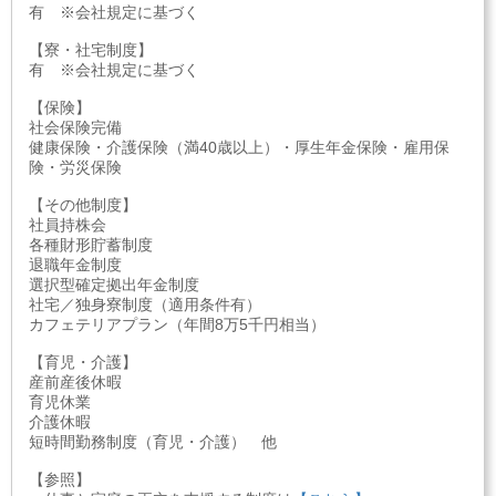
有 ※会社規定に基づく
【寮・社宅制度】
有 ※会社規定に基づく
【保険】
社会保険完備
健康保険・介護保険（満40歳以上）・厚生年金保険・雇用保
険・労災保険
【その他制度】
社員持株会
各種財形貯蓄制度
退職年金制度
選択型確定拠出年金制度
社宅／独身寮制度（適用条件有）
カフェテリアプラン（年間8万5千円相当）
【育児・介護】
産前産後休暇
育児休業
介護休暇
短時間勤務制度（育児・介護） 他
【参照】