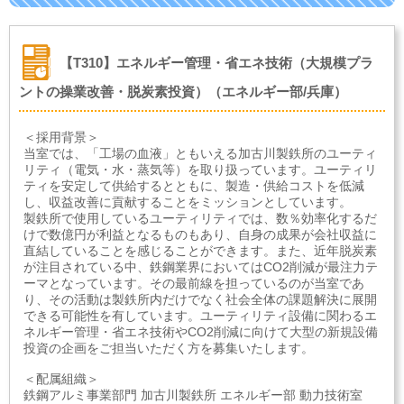
【T310】エネルギー管理・省エネ技術（大規模プラ
ントの操業改善・脱炭素投資）（エネルギー部/兵庫）
＜採用背景＞
当室では、「工場の血液」ともいえる加古川製鉄所のユーティ
リティ（電気・水・蒸気等）を取り扱っています。ユーティリ
ティを安定して供給するとともに、製造・供給コストを低減
し、収益改善に貢献することをミッションとしています。
製鉄所で使用しているユーティリティでは、数％効率化するだ
けで数億円が利益となるものもあり、自身の成果が会社収益に
直結していることを感じることができます。また、近年脱炭素
が注目されている中、鉄鋼業界においてはCO2削減が最注力テ
ーマとなっています。その最前線を担っているのが当室であ
り、その活動は製鉄所内だけでなく社会全体の課題解決に展開
できる可能性を有しています。ユーティリティ設備に関わるエ
ネルギー管理・省エネ技術やCO2削減に向けて大型の新規設備
投資の企画をご担当いただく方を募集いたします。
＜配属組織＞
鉄鋼アルミ事業部門 加古川製鉄所 エネルギー部 動力技術室