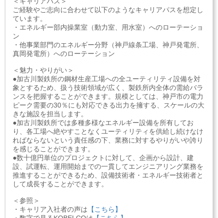
＜キャリアパス＞
ご経験やご志向に合わせて以下のようなキャリアパスを想定し
ています。
・エネルギー部内操業室（動力室、用水室）へのローテーショ
ン
・他事業部門のエネルギー分野（神戸線条工場、神戸発電所、
真岡発電所）へのローテーション
＜魅力・やりがい＞
●加古川製鉄所の鋼材生産工場への全ユーティリティ設備を対
象とするため、扱う技術領域が広く、製鉄所内全体の需給バラ
ンスを把握することができます。規模としては、神戸市の電力
ピーク需要の30％にも対応できる出力を擁する、スケールの大
きな施設を担当します。
●加古川製鉄所では多種多様なエネルギー設備を所有してお
り、各工場へ絶やすことなくユーティリティを供給し続けなけ
ればならないという責任感の下、業務に対するやりがいや誇り
を感じることができます。
●数十億円単位のプロジェクトに対して、企画から設計、建
設、試運転、運用開始までの一貫してエンジニアリング業務を
推進することができるため、設備技術者・エネルギー技術者と
して成長することができます。
＜参照＞
・キャリア入社者の声は
【こちら】