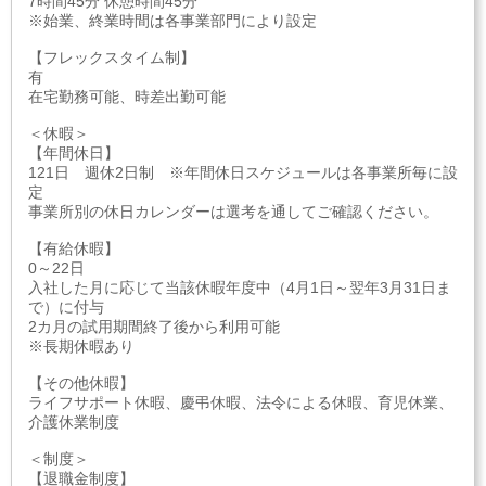
7時間45分 休憩時間45分
※始業、終業時間は各事業部門により設定
【フレックスタイム制】
有
在宅勤務可能、時差出勤可能
＜休暇＞
【年間休日】
121日 週休2日制 ※年間休日スケジュールは各事業所毎に設
定
事業所別の休日カレンダーは選考を通してご確認ください。
【有給休暇】
0～22日
入社した月に応じて当該休暇年度中（4月1日～翌年3月31日ま
で）に付与
2カ月の試用期間終了後から利用可能
※長期休暇あり
【その他休暇】
ライフサポート休暇、慶弔休暇、法令による休暇、育児休業、
介護休業制度
＜制度＞
【退職金制度】