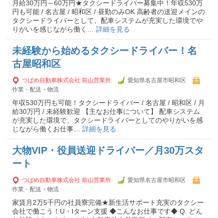
月給30万円～60万円★タクシードライバー募集中！年収530万
円も可能 / 名古屋 / 昭和区 / 昼勤のみOK 高齢者の送迎メインの
タクシードライバーとして、配車システムが充実した環境でや
りがいを感じながら働く…
詳細を見る
未経験から始めるタクシードライバー！名
古屋昭和区
つばめ自動車株式会社 前山営業所
愛知県名古屋市昭和区
作業・配送・物流
年収530万円も可能！タクシードライバー / 名古屋 / 昭和区 / 月
給30万円 / 未経験歓迎 【主なお仕事について】 配車システム
が充実した環境で、タクシードライバーとしてのやりがいを感
じながら働くお仕事…
詳細を見る
大物VIP・役員送迎ドライバー／月30万スタ
ート
つばめ自動車株式会社 前山営業所
愛知県名古屋市昭和区
作業・配送・物流
家賃月2万5千円の社員寮完備★新生活サポート充実のタクシー
会社で働こう！U・Iターン支援 ◆こんなお仕事です◆ Q. どん