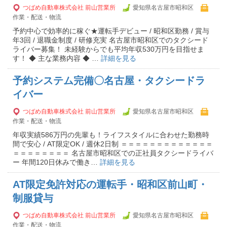
つばめ自動車株式会社 前山営業所
愛知県名古屋市昭和区
作業・配送・物流
予約中心で効率的に稼ぐ★運転手デビュー / 昭和区勤務 / 賞与
年3回 / 退職金制度 / 研修充実 名古屋市昭和区でのタクシード
ライバー募集！ 未経験からでも平均年収530万円を目指せま
す！ ◆ 主な業務内容 ◆ …
詳細を見る
予約システム完備〇名古屋・タクシードラ
イバー
つばめ自動車株式会社 前山営業所
愛知県名古屋市昭和区
作業・配送・物流
年収実績586万円の先輩も！ライフスタイルに合わせた勤務時
間で安心 / AT限定OK / 週休2日制 ＝＝＝＝＝＝＝＝＝＝＝＝＝
＝＝＝＝＝＝＝＝ 名古屋市昭和区での正社員タクシードライバ
ー 年間120日休みで働き…
詳細を見る
AT限定免許対応の運転手・昭和区前山町・
制服貸与
つばめ自動車株式会社 前山営業所
愛知県名古屋市昭和区
作業・配送・物流