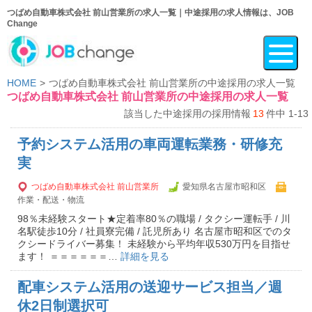
つばめ自動車株式会社 前山営業所の求人一覧｜中途採用の求人情報は、JOB
Change
HOME
つばめ自動車株式会社 前山営業所の中途採用の求人一覧
つばめ自動車株式会社 前山営業所の中途採用の求人一覧
該当した中途採用の採用情報
13
件中 1-13
予約システム活用の車両運転業務・研修充
実
つばめ自動車株式会社 前山営業所
愛知県名古屋市昭和区
作業・配送・物流
98％未経験スタート★定着率80％の職場 / タクシー運転手 / 川
名駅徒歩10分 / 社員寮完備 / 託児所あり 名古屋市昭和区でのタ
クシードライバー募集！ 未経験から平均年収530万円を目指せ
ます！ ＝＝＝＝＝＝…
詳細を見る
配車システム活用の送迎サービス担当／週
休2日制選択可