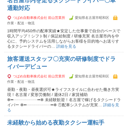
名古屋市内を走るタクシードライバー〇車
通勤対応
つばめ自動車株式会社 前山営業所
愛知県名古屋市昭和区
作業・配送・物流
1時間平均450件の配車実績★安定した仕事量で自分のペースで
収入アップ！シフト制 / 保証給制度 / 研修充実 名古屋市内を中
心に、予約システムを活用しながらお客様を目的地へお送りす
るタクシードライバーの…
詳細を見る
旅客運送スタッフ〇充実の研修制度でドラ
イバーデビュー
つばめ自動車株式会社 前山営業所
愛知県名古屋市昭和区
作業・配送・物流
昼勤・夜勤・昼夜選択可★ライフスタイルに合わせた働き方実
現！名古屋 / 変形労働制 / 週休2日 / 家賃補助
✼••┈┈┈┈┈┈••✼ 未経験歓迎！名古屋で稼げるタクシードラ
イバー ✼••┈┈┈┈┈┈••✼ ①配車システムが充実…
詳細を見
る
未経験から始める夜勤タクシー運転手