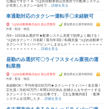
な施設ですか？ A. つばめ自動車前山営業所での配車システム
が充実したタクシー会社で…
詳細を見る
車通勤対応のタクシー運転手〇未経験可
つばめ自動車株式会社 前山営業所
愛知県名古屋市昭和区
作業・配送・物流
月8～10日休み選択可★配車システム充実で効率よく稼げる！
つばめタクシー / 川名駅 / 賞与年3回 / 転職支援 つばめ自動車で
タクシードライバーデビューしませんか？ ＝＝＝＝＝＝＝＝＝
＝＝＝＝＝＝＝＝＝…
詳細を見る
昼勤のみ選択可〇ライフスタイル重視の運
転業務
つばめ自動車株式会社 前山営業所
愛知県名古屋市昭和区
作業・配送・物流
未経験OK！平均年収530万円★タクシードライバー / 名古屋 /
正社員 / 月給30万円 / 年間120日休み 妊婦さんをサポートする
タクシードライバーのお仕事です。 【主な業務内容】 ・配車
システムを活用したタ…
詳細を見る