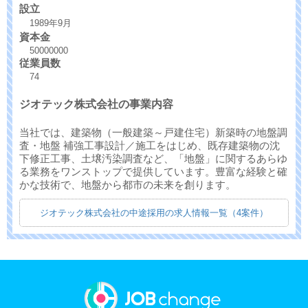
設立
1989年9月
資本金
50000000
従業員数
74
ジオテック株式会社の事業内容
当社では、建築物（一般建築～戸建住宅）新築時の地盤調
査・地盤 補強工事設計／施工をはじめ、既存建築物の沈
下修正工事、土壌汚染調査など、「地盤」に関するあらゆ
る業務をワンストップで提供しています。豊富な経験と確
かな技術で、地盤から都市の未来を創ります。
ジオテック株式会社の中途採用の求人情報一覧（4案件）