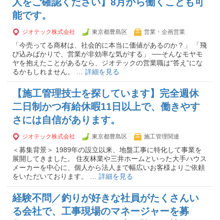
人をご確認ください】8月から働くことも可
能です。
ジオテック株式会社
東京都豊島区
営業・企画営業
「今売ってる商材は、社会的に本当に価値があるのか？」 「飛
び込みばかりで、営業が非効率な気がする」 ──そんなモヤモ
ヤを抱えたことがあるなら、ジオテックの営業職は“答え”にな
るかもしれません。 …
詳細を見る
【施工管理技士を探しています】完全週休
二日制かつ有給休暇11日以上で、働きやす
さには自信があります。
ジオテック株式会社
東京都豊島区
施工管理関連
＜募集背景＞ 1989年の設立以来、地盤工事に特化して事業を
展開してきました。 住友林業や三井ホームといった大手ハウス
メーカーを中心に、個人から法人まで幅広いお客様よりご依頼
をいただいております。 …
詳細を見る
経験不問／釣りが好きな社員がたくさんい
る会社で、工事現場のマネージャーを募