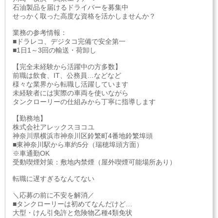
石油製品を届けるドライバーを募集中
せっかく取った高度な資格を活かしませんか？
業務の参考情報：
■ドラレコ、デジタコ完備で安全第一
■1日1～3回の輸送・荷卸し
【完全未経験から活躍中の方多数】
前職は飲食、IT、公務員…などなど
様々な業界から転職し活躍しています
未経験者には実際の車両を使いながら
タンクローリーの仕組みから丁寧に指導します
【勤務地】
株式会社アレックスヨコユ
神奈川県横浜市神奈川区鈴繁町4番地鈴繁埠頭
■東神奈川駅から車約5分（瑞穂埠頭方面）
※車通勤OK
受動喫煙対策：敷地内禁煙（屋外喫煙可能場所あり）
転職に遅すぎるなんてない
＼応募の前に不安を解消／
■タンクローリーは初めてなんだけど…
大型・けん引免許と危険物乙種4類免状