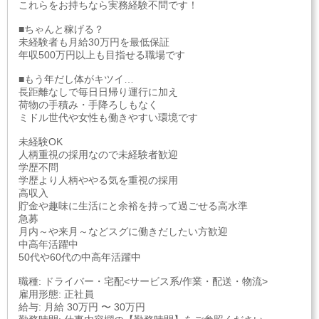
これらをお持ちなら実務経験不問です！
■ちゃんと稼げる？
未経験者も月給30万円を最低保証
年収500万円以上も目指せる職場です
■もう年だし体がキツイ…
長距離なしで毎日日帰り運行に加え
荷物の手積み・手降ろしもなく
ミドル世代や女性も働きやすい環境です
未経験OK
人柄重視の採用なので未経験者歓迎
学歴不問
学歴より人柄ややる気を重視の採用
高収入
貯金や趣味に生活にと余裕を持って過ごせる高水準
急募
月内～や来月～などスグに働きだしたい方歓迎
中高年活躍中
50代や60代の中高年活躍中
職種: ドライバー・宅配<サービス系/作業・配送・物流>
雇用形態: 正社員
給与: 月給 30万円 〜 30万円