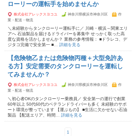
ローリーの運転手を始めませんか
株式会社アレックスヨコユ
神奈川県横浜市神奈川区
作
業・配送・物流
＼未経験からタンクローリー運転手に／ 川崎・横浜～関東エリ
アへ 石油製品を届けるドライバーを募集中 せっかく取った高
度な資格を活かしませんか？ 業務の参考情報： ■ドラレコ、デ
ジタコ完備で安全第一 ■…
詳細を見る
【危険物乙または危険物丙種＋大型免許あ
る方】安定需要のタンクローリーを運転し
てみませんか？
株式会社アレックスヨコユ
神奈川県横浜市神奈川区
作
業・配送・物流
＼初心者OKのタンクローリー乗務員／ 安全第一の運行で創業
60年以上 50代60代のベテランドライバーも多く 未経験のサポ
ート環境が整っています 【運ぶもの】 ■生活に欠かせない石油
製品 【配送エリア、時間…
詳細を見る
1