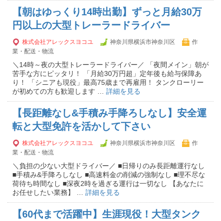
【朝はゆっくり14時出勤】ずっと月給30万
円以上の大型トレーラードライバー
株式会社アレックスヨコユ
神奈川県横浜市神奈川区
作
業・配送・物流
＼14時～夜の大型トレーラードライバー／ 「夜間メイン」朝が
苦手な方にピッタリ！ 「月給30万円超」定年後も給与保障あ
り！ 「シニアも現役」最高75歳まで再雇用！ タンクローリー
が初めての方も歓迎します …
詳細を見る
【長距離なし&手積み手降ろしなし】安全運
転と大型免許を活かして下さい
株式会社アレックスヨコユ
神奈川県横浜市神奈川区
作
業・配送・物流
＼負担の少ない大型ドライバー／ ■日帰りのみ長距離運行なし
■手積み&手降ろしなし ■高速料金の削減の強制なし ■理不尽な
荷待ち時間なし ■深夜2時を過ぎる運行は一切なし 【あなたに
お任せしたい業務】 …
詳細を見る
【60代まで活躍中】生涯現役！大型タンク