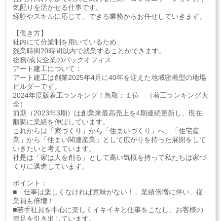
気配りを活かせる仕事です。
経験やスキルに応じて、できる業務からお任せしていきます。
【働き方】
社内にて分業制を用いているため、
残業時間20時間以内で就業することができます。
総務/成長企業のバックオフィス
アート建工について：
アート建工は創業2025年4月に40年を迎えた地域密着型の地場
ビルダーです。
2024年度版着工ランキング！鳥取：１位 （着工ランキング大
全）
前期（2023年3期）は創業来最高売上を4期連続更新し、現在
順調に業績を伸ばしています。
これからは「家づくり」から「住まいづくり」へ、「住宅産
業」から「住まい関連産業」として広がりを持った展開をして
いきたいと考えています。
社是は「家は人を創る」として高い気概を持って私たちは家づ
くりに邁進しています。
ポイント：
■「仕事は楽しくなければ意味がない！」業績倍増に伴い、従
業員も倍増！
■若手社員を中心に楽しくイキイキと仕事をこなし、お客様の
満足を引き出しています。