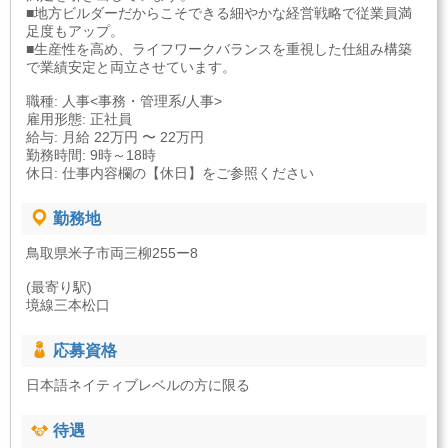
■地方ビルダーだからこそできる細やかな経営戦略で従業員満
足度もアップ。
■生産性を高め、ライフワークバランスを重視した仕組み構築
で業績安定と両立させています。
職種: 人事<事務・管理系/人事>
雇用形態: 正社員
給与: 月給 22万円 〜 22万円
勤務時間: 9時～18時
休日: 仕事内容欄の【休日】をご参照ください
勤務地
鳥取県米子市両三柳255ー8
(最寄り駅)
境線三本松口
応募資格
日本語ネイティブレベルの方に限る
待遇