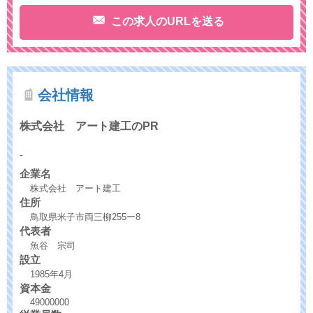
この求人のURLを送る
会社情報
株式会社 アート建工のPR
-
企業名
株式会社 アート建工
住所
鳥取県米子市両三柳255ー8
代表者
魚谷 宗司
設立
1985年4月
資本金
49000000