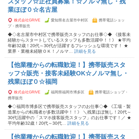
スタッフ☆正社員募集！☆ノルマ無し・残
業ほぼ０☆名古屋
株式会社GRIVE
愛知県名古屋市中村区
携帯電話ショッ
プ・携帯販売
◆◇名古屋市中村区で携帯販売スタッフのお仕事◇◆ 《接客未
経験からスタートしているスタッフも多数活躍中！！》 ★平均
年齢32歳！20代～30代が活躍するフレッシュな環境です！ ★
業界・業種未経験ＯＫ！ノルマ…
詳細を見る
【他業種からの転職歓迎！】携帯販売スタ
ッフ☆販売・接客未経験OK☆ノルマ無し・
残業ほぼ０☆福岡
株式会社GRIVE
福岡県福岡市博多区
携帯電話ショップ・
携帯販売
◆◇福岡市博多区で携帯販売スタッフのお仕事◇◆ 《工場・製
造業からの転職者が多数活躍中！！》 ＼残業ほぼ無し！20代～
30代活躍中の「スマホ接客販売スタッフ」のお仕事です！／ ★
平均年齢32歳！20代～30代…
詳細を見る
【他業種からの転職歓迎！】携帯販売スタ