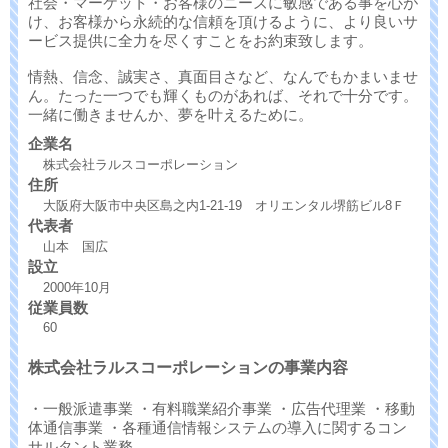
社会・マーケット・お客様のニーズに敏感である事を心が
け、お客様から永続的な信頼を頂けるように、より良いサ
ービス提供に全力を尽くすことをお約束致します。
情熱、信念、誠実さ、真面目さなど、なんでもかまいませ
ん。たった一つでも輝くものがあれば、それで十分です。
一緒に働きませんか、夢を叶えるために。
企業名
株式会社ラルスコーポレーション
住所
大阪府大阪市中央区島之内1-21-19 オリエンタル堺筋ビル8Ｆ
代表者
山本 国広
設立
2000年10月
従業員数
60
株式会社ラルスコーポレーションの事業内容
・一般派遣事業 ・有料職業紹介事業 ・広告代理業 ・移動
体通信事業 ・各種通信情報システムの導入に関するコン
サルタント業務