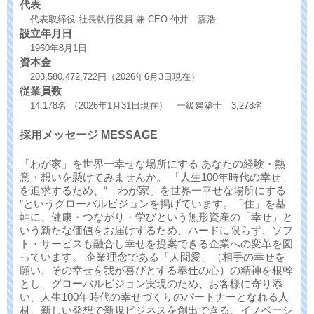
代表
代表取締役 社長執行役員 兼 CEO 仲井 嘉浩
設立年月日
1960年8月1日
資本金
203,580,472,722円（2026年6月3日現在）
従業員数
14,178名 （2026年1月31日現在） 一級建築士 3,278名
採用メッセージ MESSAGE
「わが家」を世界一幸せな場所にする あなたの経験・熱
意・想いを懸けてみませんか。 「人生100年時代の幸せ」
を追求するため、“「わが家」を世界一幸せな場所にする
”というグローバルビジョンを掲げています。「住」を基
軸に、健康・つながり・学びという無形資産の「幸せ」と
いう新たな価値をお届けするため、ハードに限らず、ソフ
ト・サービスも融合し幸せを提案できる企業への変革を図
っています。 企業理念である「人間愛」（相手の幸せを
願い、その幸せを我が喜びとする奉仕の心）の精神を根幹
とし、グローバルビジョン実現のため、お客様に寄り添
い、人生100年時代の幸せづくりのパートナーとなれる人
材、新しい発想で新規ビジネスを創出できる、イノベーシ