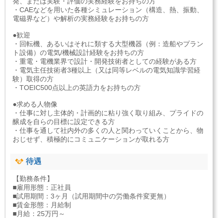
発、または実験・評価の実務経験をお持ちの方
・CAEなどを用いた各種シミュレーション（構造、熱、振動、
電磁界など）や解析の実務経験をお持ちの方
●歓迎
・回転機、あるいはそれに類する大型機器（例：造船やプラン
ト設備）の電気/機械設計経験をお持ちの方
・重電・電機業界で設計・開発技術者としての経験がある方
・電気主任技術者3種以上（又は同等レベルの電気知識学習経
験）取得の方
・TOEIC500点以上の英語力をお持ちの方
●求める人物像
・仕事に対し主体的・計画的に粘り強く取り組み、プライドの
醸成を自らの目標に設定できる方
・仕事を通して社内外の多くの人と関わっていくことから、物
おじせず、積極的にコミュニケーションが取れる方
待遇
【勤務条件】
■雇用形態：正社員
■試用期間：3ヶ月（試用期間中の労働条件変更無）
■賃金形態：月給制
■月給：25万円～