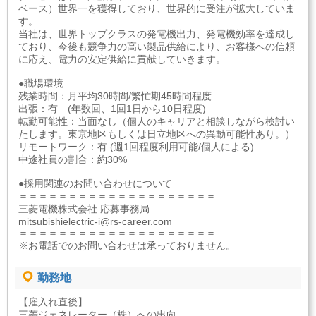
ベース）世界一を獲得しており、世界的に受注が拡大していま
す。
当社は、世界トップクラスの発電機出力、発電機効率を達成し
ており、今後も競争力の高い製品供給により、お客様への信頼
に応え、電力の安定供給に貢献していきます。
●職場環境
残業時間：月平均30時間/繁忙期45時間程度
出張：有 (年数回、1回1日から10日程度)
転勤可能性：当面なし（個人のキャリアと相談しながら検討い
たします。東京地区もしくは日立地区への異動可能性あり。）
リモートワーク：有 (週1回程度利用可能/個人による)
中途社員の割合：約30%
●採用関連のお問い合わせについて
＝＝＝＝＝＝＝＝＝＝＝＝＝＝＝＝＝＝＝＝
三菱電機株式会社 応募事務局
mitsubishielectric-i@rs-career.com
＝＝＝＝＝＝＝＝＝＝＝＝＝＝＝＝＝＝＝＝
※お電話でのお問い合わせは承っておりません。
勤務地
【雇入れ直後】
三菱ジェネレーター（株）への出向