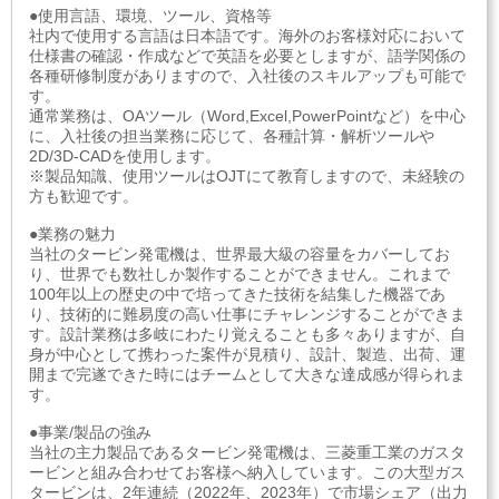
●使用言語、環境、ツール、資格等
社内で使用する言語は日本語です。海外のお客様対応において
仕様書の確認・作成などで英語を必要としますが、語学関係の
各種研修制度がありますので、入社後のスキルアップも可能で
す。
通常業務は、OAツール（Word,Excel,PowerPointなど）を中心
に、入社後の担当業務に応じて、各種計算・解析ツールや
2D/3D-CADを使用します。
※製品知識、使用ツールはOJTにて教育しますので、未経験の
方も歓迎です。
●業務の魅力
当社のタービン発電機は、世界最大級の容量をカバーしてお
り、世界でも数社しか製作することができません。これまで
100年以上の歴史の中で培ってきた技術を結集した機器であ
り、技術的に難易度の高い仕事にチャレンジすることができま
す。設計業務は多岐にわたり覚えることも多々ありますが、自
身が中心として携わった案件が見積り、設計、製造、出荷、運
開まで完遂できた時にはチームとして大きな達成感が得られま
す。
●事業/製品の強み
当社の主力製品であるタービン発電機は、三菱重工業のガスタ
ービンと組み合わせてお客様へ納入しています。この大型ガス
タービンは、2年連続（2022年、2023年）で市場シェア（出力