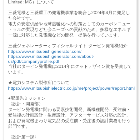
Limited: MG）について
三菱電機と三菱重工の発電機事業を統合し2024年4月に発足し
た会社です。
電力の安定供給や地球温暖化への対策としてのカーボンニュー
トラルの実現など社会ニーズへの貢献のため、多様なエネルギ
ー源に対応した発電機などの開発・提供を行っています。
三菱ジェネレーターオフィシャルサイト タービン発電機紹介
https://www.mitsubishigenerator.com/
https://www.mitsubishigenerator.com/about-
us/pdf/companyprofile.pdf
当社のタービン発電機は2014年にクッドデザイン賞を受賞して
います。
★電力システム製作所について
https://www.mitsubishielectric.co.jp/me/project/power/report.html
●配属先ミッション
〈設計・開発部〉
タービン発電機に関わる要素技術開発、新機種開発、受注前・
受注後の計画設計・生産設計、アフターサービス対応の設計、
および発電機まわり電気品の受注前・受注後の設計業務を行う
部門です。
〈設計第一課〉