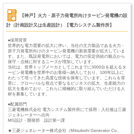
【神戸】火力・原子力発電所向けタービン発電機の設
計（計画設計又は生産設計）【電力システム製作所】
●採用背景
世界的な電力需要の拡大に伴い、当社の主力製品である火力・
原子力発電所向けのタービン発電機の新規需要が拡大していま
す。また、既設発電所においては、電力の安定供給の観点から
保守・点検に対するニーズが増加しています。
当社は、世界トップメーカとしてこれまでに3000台を超えるタ
ービン発電機を世界中のお客様へ納入しており、100年以上に
わたって培ってきた高度な技術を保有しています。これらを背
景に、グローバルな視点で更なるビジネスの拡大、生産能力の
拡大を進めており、これらに積極的に取り組んでいただける人
材を募集しています。
●配属部門
三菱電機株式会社 電力システム製作所にて採用：入社後は三菱
ジェネレーターへ出向
MG設計・開発部 設計第一課
★三菱ジェネレーター株式会社（Mitsubishi Generator Co.,