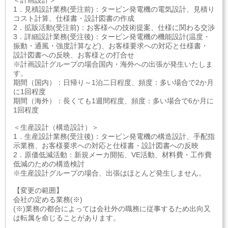
＜計画設計＞
1．見積設計業務(受注前)：タービン発電機の電気設計、見積り
コスト計算、仕様書・設計図書の作成
2．拡販活動(受注前)：お客様への技術提案、仕様に関わる交渉
3．詳細設計業務(受注後)：タービン発電機の機能設計(温度・
振動・通風・強度計算など)、お客様要求への対応と仕様書・
設計図書への反映、お客様との打合せ
※計画設計グループの場合国内・海外への出張が発生いたしま
す。
期間（国内）：日帰り～1泊二日程度、頻度：多い場合で2か月
に1回程度
期間（海外）：長くても1週間程度、頻度：多い場合で6か月に
1回程度
＜生産設計（構造設計）＞
1．生産設計業務(受注後)：タービン発電機の構造設計、手配指
示業務、お客様要求への対応と仕様書・設計図書への反映
2．原価低減活動：新規メーカ開拓、VE活動、材料費・工作費
低減のための構造検討
※生産設計グループの場合、出張はほとんど発生しません。
【変更の範囲】
会社の定める業務(※)
(※)業務の都合によっては会社外の職務に従事するため出向又
は転属を命じることがあります。