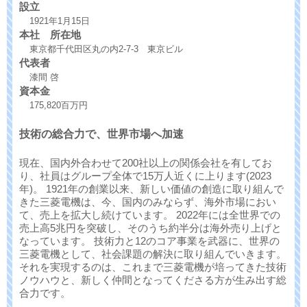
設立
1921年1月15日
本社 所在地
東京都千代田区丸の内2-7-3 東京ビル
代表者
漆間 啓
資本金
175,820百万円
技術の総合力で、世界市場へ加速
現在、国内外合わせて200社以上の関係会社を有してお
り、社員はグループ全体で15万人近くに上ります(2023
年)。 1921年の創業以来、新しい価値の創造に取り組んで
きた三菱電機は、今、国内のみならず、海外市場におい
て、売上を拡大し続けています。 2022年には全世界での
売上高5兆円を突破し、そのうち約半分は海外売り上げと
なっています。 技術力と12のコア事業を武器に、世界の
三菱電機として、社会課題の解決に取り組んでいきます。
それを実現するのは、これまで三菱電機が培ってきた技術
ノウハウと、新しく仲間となってくださる方が生み出す総
合力です。