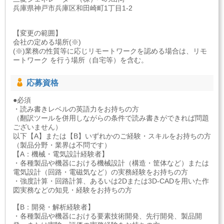
兵庫県神戸市兵庫区和田崎町1丁目1-2
【変更の範囲】
会社の定める場所(※)
(※)業務の性質等に応じリモートワークを認める場合は、リモ
ートワーク を行う場所（自宅等）を含む。
応募資格
●必須
・読み書きレベルの英語力をお持ちの方
（翻訳ツールを併用しながらの条件で読み書きができれば問題
ございません）
以下【A】または【B】いずれかのご経験・スキルをお持ちの方
（製品分野・業界は不問です）
【A：機械・電気設計経験者】
・各種製品や機器における機械設計（構造・筐体など）または
電気設計（回路・電磁気など）の実務経験をお持ちの方
・強度計算・回路計算、あるいは2Dまたは3D-CADを用いた作
図実務などの知見・経験をお持ちの方
【B：開発・解析経験者】
・各種製品や機器における要素技術開発、先行開発、製品開