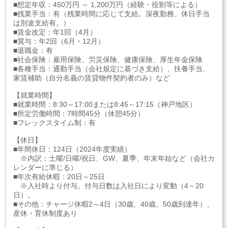
■想定年収：450万円 ～ 1,200万円（経験・役割等による）
■残業手当：有（残業時間に応じて支給。深夜勤務、休日手当
は別途支給有。）
■賃金改定：年1回（4月）
■賞与：年2回（6月・12月）
■退職金：有
■社会保険：雇用保険、労災保険、健康保険、厚生年金保険
■各種手当：通勤手当（会社規定に基づき支給）、扶養手当、
家賃補助（自分名義の賃貸物件契約者のみ）など
【就業時間】
■就業時間：8:30～17:00または8:45～17:15（神戸地区）
■所定労働時間：7時間45分（休憩45分）
■フレックスタイム制：有
【休日】
■年間休日：124日（2024年度実績）
※内訳：土曜/日曜/祝日、GW、夏季、年末年始など（会社カ
レンダーに準じる）
■年次有給休暇：20日～25日
※入社時より付与。付与日数は入社日により変動（4～20
日）。
■その他：チャージ休暇2～4日（30歳、40歳、50歳到達年）、
産休・育休制度あり