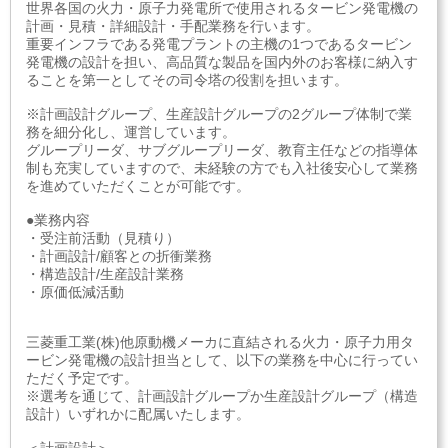
世界各国の火力・原子力発電所で使用されるタービン発電機の
計画・見積・詳細設計・手配業務を行います。
重要インフラである発電プラントの主機の1つであるタービン
発電機の設計を担い、高品質な製品を国内外のお客様に納入す
ることを第一としてその司令塔の役割を担います。
※計画設計グループ、生産設計グループの2グループ体制で業
務を細分化し、運営しています。
グループリーダ、サブグループリーダ、教育主任などの指導体
制も充実していますので、未経験の方でも入社後安心して業務
を進めていただくことが可能です。
●業務内容
・受注前活動（見積り）
・計画設計/顧客との折衝業務
・構造設計/生産設計業務
・原価低減活動
三菱重工業(株)他原動機メーカに直結される火力・原子力用タ
ービン発電機の設計担当として、以下の業務を中心に行ってい
ただく予定です。
※選考を通じて、計画設計グループか生産設計グループ（構造
設計）いずれかに配属いたします。