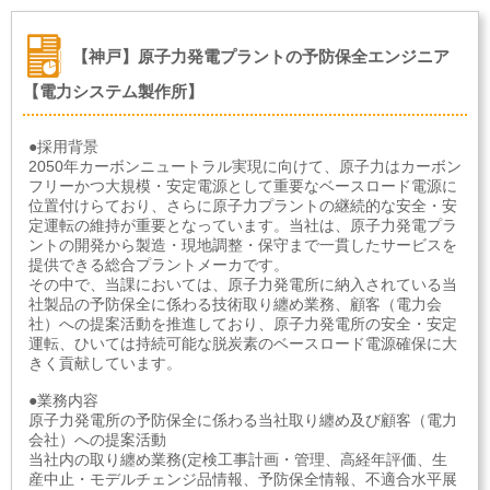
【神戸】原子力発電プラントの予防保全エンジニア
【電力システム製作所】
●採用背景
2050年カーボンニュートラル実現に向けて、原子力はカーボン
フリーかつ大規模・安定電源として重要なベースロード電源に
位置付けらており、さらに原子力プラントの継続的な安全・安
定運転の維持が重要となっています。当社は、原子力発電プラ
ントの開発から製造・現地調整・保守まで一貫したサービスを
提供できる総合プラントメーカです。
その中で、当課においては、原子力発電所に納入されている当
社製品の予防保全に係わる技術取り纏め業務、顧客（電力会
社）への提案活動を推進しており、原子力発電所の安全・安定
運転、ひいては持続可能な脱炭素のベースロード電源確保に大
きく貢献しています。
●業務内容
原子力発電所の予防保全に係わる当社取り纏め及び顧客（電力
会社）への提案活動
当社内の取り纏め業務(定検工事計画・管理、高経年評価、生
産中止・モデルチェンジ品情報、予防保全情報、不適合水平展