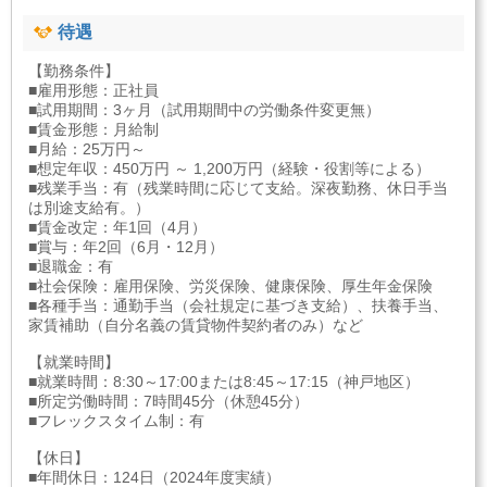
待遇
【勤務条件】
■雇用形態：正社員
■試用期間：3ヶ月（試用期間中の労働条件変更無）
■賃金形態：月給制
■月給：25万円～
■想定年収：450万円 ～ 1,200万円（経験・役割等による）
■残業手当：有（残業時間に応じて支給。深夜勤務、休日手当
は別途支給有。）
■賃金改定：年1回（4月）
■賞与：年2回（6月・12月）
■退職金：有
■社会保険：雇用保険、労災保険、健康保険、厚生年金保険
■各種手当：通勤手当（会社規定に基づき支給）、扶養手当、
家賃補助（自分名義の賃貸物件契約者のみ）など
【就業時間】
■就業時間：8:30～17:00または8:45～17:15（神戸地区）
■所定労働時間：7時間45分（休憩45分）
■フレックスタイム制：有
【休日】
■年間休日：124日（2024年度実績）