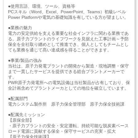
●使用言語、環境、ツール、資格等
PCスキル（Word、Excel、PowerPoint、Teams）初級レベル
Power Platformや電気の基礎知識を有している方が望ましい。
●業務の魅力
電力の安定供給を支える重要な社会インフラに関わる業務であ
る。原子力プラントのライフワークを見据えた工事計画～予防
保全を全社取り纏めとして推進でき、個人としてもチームとし
ても業務を通じて髙い達成感を得ることができます。
●事業/製品の強み
当社は、原子力発電プラントの開発から製造・現地調整・保守
まで一貫したサービスを提供できる総合プラントメーカーで
す。
PWR原子力発電所への電気設備は当社製品が占有しており、保
全計画含めてプラントメーカとしての地位を確立しています。
●配属部門
電力システム製作所 原子力保全管理部 原子力保全技術課
●配属先ミッション
【原保全部】
・原子力プラントの安全・安定運転、持続可能な脱炭素ベース
ロード電源に貢献する保全・保守サービスの充実・拡大
【原子力保全技術課】