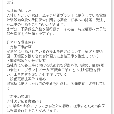
開等）
≪具体的には≫
入社いただいた際は、原子力発電プラントに納入している電気
計装設備全般の予防保全に関する調査、顧客への提案、受注し
た工事の計画をご担当いただきます。
まずは、予防保全業務を習得頂き、その後、特定顧客への予防
保全提案を担当頂く予定です。
具体的な職務内容：
・定検工事計画
定期的に計画されている点検工事内容について、顧客と技術
面・工程面を擦り合わせ計画的に点検工事を推進していく
・関係部署との技術調整
当社内にて各工事における技術的な課題を取り纏め、顧客(電
力会社）、プラントメーカ(三菱重工業）との社外調整を行
い、工事内容を確定させ受注していく
・設備更新提案取り纏め
発電所に納入した設備の更新を計画し、客先提案・調整してい
く
【変更の範囲】
会社の定める業務(※)
(※)業務の都合によっては会社外の職務に従事するため出向又
は転属を命じることがあります。