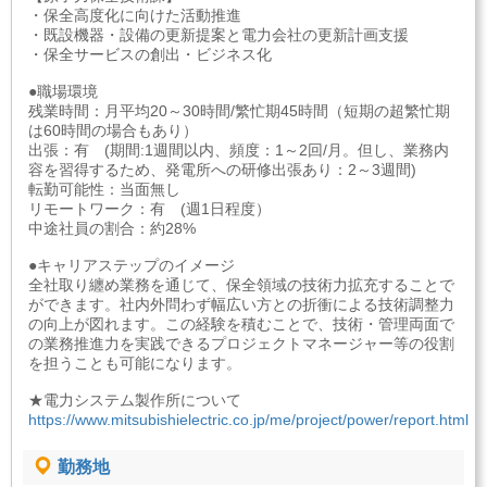
・保全高度化に向けた活動推進
・既設機器・設備の更新提案と電力会社の更新計画支援
・保全サービスの創出・ビジネス化
●職場環境
残業時間：月平均20～30時間/繁忙期45時間（短期の超繁忙期
は60時間の場合もあり）
出張：有 (期間:1週間以内、頻度：1～2回/月。但し、業務内
容を習得するため、発電所への研修出張あり：2～3週間)
転勤可能性：当面無し
リモートワーク：有 (週1日程度）
中途社員の割合：約28%
●キャリアステップのイメージ
全社取り纏め業務を通じて、保全領域の技術力拡充することで
ができます。社内外問わず幅広い方との折衝による技術調整力
の向上が図れます。この経験を積むことで、技術・管理両面で
の業務推進力を実践できるプロジェクトマネージャー等の役割
を担うことも可能になります。
★電力システム製作所について
https://www.mitsubishielectric.co.jp/me/project/power/report.html
勤務地