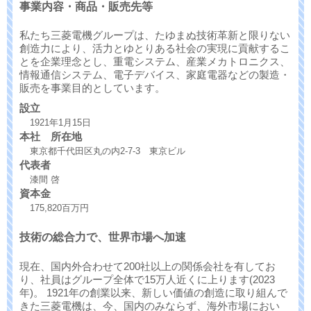
事業内容・商品・販売先等
私たち三菱電機グループは、たゆまぬ技術革新と限りない
創造力により、活力とゆとりある社会の実現に貢献するこ
とを企業理念とし、重電システム、産業メカトロニクス、
情報通信システム、電子デバイス、家庭電器などの製造・
販売を事業目的としています。
設立
1921年1月15日
本社 所在地
東京都千代田区丸の内2-7-3 東京ビル
代表者
漆間 啓
資本金
175,820百万円
技術の総合力で、世界市場へ加速
現在、国内外合わせて200社以上の関係会社を有してお
り、社員はグループ全体で15万人近くに上ります(2023
年)。 1921年の創業以来、新しい価値の創造に取り組んで
きた三菱電機は、今、国内のみならず、海外市場におい