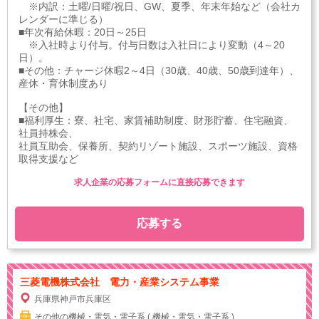
※内訳：土曜/日曜/祝日、GW、夏季、年末年始など（会社カ
レンダーに準じる）
■年次有給休暇：20日～25日
※入社時より付与。付与日数は入社日により変動（4～20
日）。
■その他：チャージ休暇2～4日（30歳、40歳、50歳到達年）、
産休・育休制度あり
【その他】
■福利厚生：寮、社宅、家賃補助制度、財形貯蓄、住宅融資、
社員持株会、
社員互助会、保養所、契約リゾート施設、スポーツ施設、資格
取得支援など
求人企業の応募フォームに直接応募できます
応募する
三菱電機株式会社 電力・産業システム事業
兵庫県神戸市兵庫区
その他の機械・電気・電子系 ( 機械・電気・電子系 )