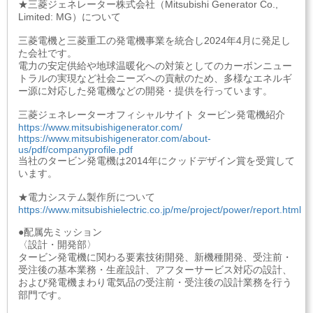
★三菱ジェネレーター株式会社（Mitsubishi Generator Co.,
Limited: MG）について
三菱電機と三菱重工の発電機事業を統合し2024年4月に発足し
た会社です。
電力の安定供給や地球温暖化への対策としてのカーボンニュー
トラルの実現など社会ニーズへの貢献のため、多様なエネルギ
ー源に対応した発電機などの開発・提供を行っています。
三菱ジェネレーターオフィシャルサイト タービン発電機紹介
https://www.mitsubishigenerator.com/
https://www.mitsubishigenerator.com/about-
us/pdf/companyprofile.pdf
当社のタービン発電機は2014年にクッドデザイン賞を受賞して
います。
★電力システム製作所について
https://www.mitsubishielectric.co.jp/me/project/power/report.html
●配属先ミッション
〈設計・開発部〉
タービン発電機に関わる要素技術開発、新機種開発、受注前・
受注後の基本業務・生産設計、アフターサービス対応の設計、
および発電機まわり電気品の受注前・受注後の設計業務を行う
部門です。