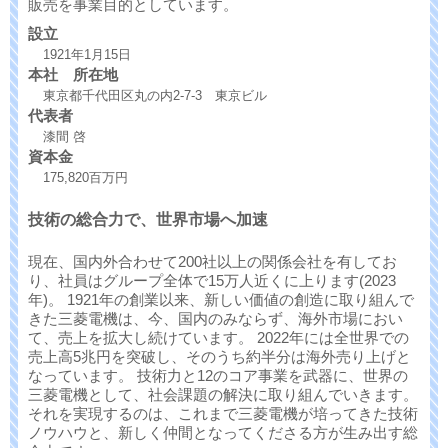
販売を事業目的としています。
設立
1921年1月15日
本社 所在地
東京都千代田区丸の内2-7-3 東京ビル
代表者
漆間 啓
資本金
175,820百万円
技術の総合力で、世界市場へ加速
現在、国内外合わせて200社以上の関係会社を有してお
り、社員はグループ全体で15万人近くに上ります(2023
年)。 1921年の創業以来、新しい価値の創造に取り組んで
きた三菱電機は、今、国内のみならず、海外市場におい
て、売上を拡大し続けています。 2022年には全世界での
売上高5兆円を突破し、そのうち約半分は海外売り上げと
なっています。 技術力と12のコア事業を武器に、世界の
三菱電機として、社会課題の解決に取り組んでいきます。
それを実現するのは、これまで三菱電機が培ってきた技術
ノウハウと、新しく仲間となってくださる方が生み出す総