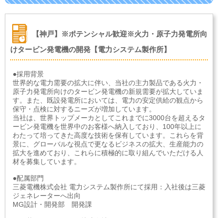
【神戸】※ポテンシャル歓迎※火力・原子力発電所向
けタービン発電機の開発【電力システム製作所】
●採用背景
世界的な電力需要の拡大に伴い、当社の主力製品である火力・
原子力発電所向けのタービン発電機の新規需要が拡大していま
す。また、既設発電所においては、電力の安定供給の観点から
保守・点検に対するニーズが増加しています。
当社は、世界トップメーカとしてこれまでに3000台を超えるタ
ービン発電機を世界中のお客様へ納入しており、100年以上に
わたって培ってきた高度な技術を保有しています。これらを背
景に、グローバルな視点で更なるビジネスの拡大、生産能力の
拡大を進めており、これらに積極的に取り組んでいただける人
材を募集しています。
●配属部門
三菱電機株式会社 電力システム製作所にて採用：入社後は三菱
ジェネレーターへ出向
MG設計・開発部 開発課