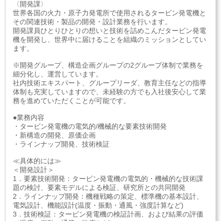
〈開発課〉
世界各国の火力・原子力発電所で使用されるタービン発電機と
その関連技術・製品の開発・設計業務を行います。
開発課員ひとりひとりの想いと技術を詰めこんだタービン発電
機を開発し、世界中に届けることを組織のミッションとしてい
ます。
※開発グループ、構造企画グループの2グループ体制で業務を
細分化し、運営しています。
社内技術エキスパート、グループリーダ、教育主任などの指導
体制も充実していますので、未経験の方でも入社後安心して業
務を進めていただくことが可能です。
●業務内容
・タービン発電機の電気的/機械的な要素技術開発
・新構造の開発、原価企画
・ラインナップ開発、技術検証
≪具体的には≫
＜開発設計＞
1．要素技術開発：タービン発電機の電気的・機械的な技術課
題の検討、要素モデルによる検証、研究所との共同開発
2．ラインナップ開発：機種戦略の策定、標準機の基本設計、
電気設計、機能設計(温度・振動・通風・強度計算など)
3．技術検証：タービン発電機の検証計画、および結果の評価