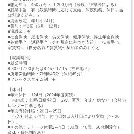
■想定年収：450万円 ～ 1,200万円（経験・役割等による）
■残業手当：有（残業時間に応じて支給。深夜勤務、休日手当
は別途支給有。）
■賃金改定：年1回（4月）
■賞与：年2回（6月・12月）
■退職金：有
■社会保険：雇用保険、労災保険、健康保険、厚生年金保険
■各種手当：通勤手当（会社規定に基づき支給）、扶養手当、
家賃補助（自分名義の賃貸物件契約者のみ）など
【就業時間】
■就業時間：
8:30～17:00または8:45～17:15（神戸地区）
■所定労働時間：7時間45分（休憩45分）
■フレックスタイム制：有
【休日】
■年間休日：124日（2024年度実績）
※内訳：土曜/日曜/祝日、GW、夏季、年末年始など（会社カ
レンダーに準じる）
■年次有給休暇：20日～25日
※入社時より付与。付与日数は入社日により変動（4～20
日）。
■その他：チャージ休暇2～4日（30歳、40歳、50歳到達年）、
産休・育休制度あり