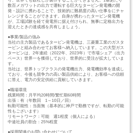
り、世界でも数社しか製作することができません。1基あたり
数百メガワットの出力で運転する巨大なタービン発電機の開
発・設計に携わることで、技術的に難易度の高い仕事をにチャ
レンジすることができます。自身が携わったタービン発電機
が、工場試験を経て発電所に据え付けられ、無事に定格出力を
迎えたときの達成感を共有しましょう。
●事業/製品の強み
当社の主力製品であるタービン発電機は、三菱重工業のガスタ
ービンと組み合わせてお客様へ納入しています。この大型ガス
タービンは、2年連続（2022年、2023年）で市場シェア（出力
ベース）世界一を獲得しており、世界的に受注が拡大していま
す。
当社は、世界トップクラスの発電機出力、発電機効率を達成し
ており、今後も競争力の高い製品供給により、お客様への信頼
に答え、電力の安定供給に貢献していきます。
●職場環境
残業時間：月平均20時間/繁忙期60時間
出張：有（年数回 1～10日／回）
転勤可能性：当面無（基本的に神戸で勤務ですが、転勤の可能
性もございます）
リモートワーク：可能 週1程度（個人による）
中途社員の割合：25%程度
●採用関連のお問い合わせについて