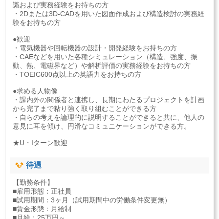
識および実務経験をお持ちの方
・2Dまたは3D-CADを用いた図面作成および構造検討の実務経
験をお持ちの方
●歓迎
・電気機器や回転機器の設計・開発経験をお持ちの方
・CAEなどを用いた各種シミュレーション（構造、強度、振
動、熱、電磁界など）や解析評価の実務経験をお持ちの方
・TOEIC600点以上の英語力をお持ちの方
●求める人物像
・課内外の関係者と連携し、長期にわたるプロジェクトを計画
から完了まで粘り強く取り組むことができる方
・自らの考えを論理的に説明することができると共に、他人の
意見に耳を傾け、円滑なコミュニケーションができる方。
★U・Iターン歓迎
待遇
【勤務条件】
■雇用形態：正社員
■試用期間：3ヶ月（試用期間中の労働条件変更無）
■賃金形態：月給制
■月給：25万円～