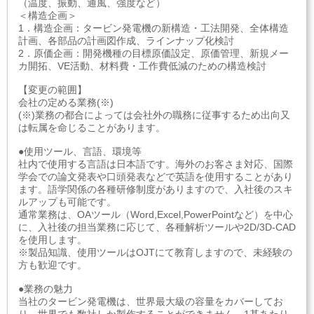
（温度、振動、通風、強度など）
＜構造企画＞
1．構造企画：タービン発電機の新構造・工法開発、全体構造
計画、各部品の計画図作成、ラインナップ化検討
2．原価企画：開発機種の目標原価設定、原価管理、新規メー
カ開拓、VE活動、材料費・工作費低減のための構造検討
【変更の範囲】
会社の定める業務(※)
(※)業務の都合によっては会社外の職務に従事するため出向又
は転属を命じることがあります。
●使用ツール、言語、環境等
社内で使用する言語は日本語です。海外のお客さま対応、国際
学会での論文発表や口頭発表などで英語を使用することがあり
ます。語学関係の各種研修制度がありますので、入社後のスキ
ルアップも可能です。
通常業務は、OAツール（Word,Excel,PowerPointなど）を中心
に、入社後の担当業務に応じて、各種解析ツールや2D/3D-CAD
を使用します。
※製品知識、使用ツールはOJTにて教育しますので、未経験の
方も歓迎です。
●業務の魅力
当社のタービン発電機は、世界最大級の容量をカバーしてお