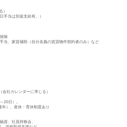
よる）
休日手当は別途支給有。）
保険
養手当、家賃補助（自分名義の賃貸物件契約者のみ）など
（会社カレンダーに準じる）
～20日）。
到達年）、産休・育休制度あり
宅融資、社員持株会、
設、資格取得支援など