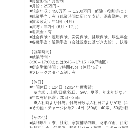
■賃金形態：月給制
■月給：25万円～
■想定年収：450万円 ～ 1,200万円（経験・役割等に
■残業手当：有（残業時間に応じて支給。深夜勤務、
■賃金改定：年1回（4月）
■賞与：年2回（6月・12月）
■退職金：有
■社会保険：雇用保険、労災保険、健康保険、厚生年金
■各種手当：通勤手当（会社規定に基づき支給）、扶
【就業時間】
■就業時間：
8:30～17:00または8:45～17:15（神戸地区）
■所定労働時間：7時間45分（休憩45分）
■フレックスタイム制：有
【休日】
■年間休日：124日（2024年度実績）
※内訳：土曜/日曜/祝日、GW、夏季、年末年始など
■年次有給休暇：20日～25日
※入社時より付与。付与日数は入社日により変動（4
■その他：チャージ休暇2～4日（30歳、40歳、50歳
【その他】
■福利厚生：寮、社宅、家賃補助制度、財形貯蓄、住
社員互助会、保養所、契約リゾート施設、スポーツ施