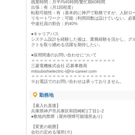
残業時間：月平均45時間/繁忙期60時間
出張：有（月1回程度）
転勤可能性：有（基本的に神戸で勤務ですが、人財ロ
リモートワーク：可能（利用回数は設けていない。必
中途社員の割合：約40%
●キャリアパス
システム設計を経験した後は、業務経験を活かし、グ
クトを取り纏める活躍を期待したい。
●採用関連のお問い合わせについて
＝＝＝＝＝＝＝＝＝＝＝＝＝＝＝＝＝＝＝＝
三菱電機株式会社 応募事務局
mitsubishielectric-i@rs-career.com
＝＝＝＝＝＝＝＝＝＝＝＝＝＝＝＝＝＝＝＝
※お電話でのお問い合わせは承っておりません。
勤務地
【雇入れ直後】
兵庫県神戸市兵庫区和田崎町1丁目1−2
●敷地内禁煙（屋外喫煙可能場所あり)
【変更の範囲】
会社の定める場所(※)