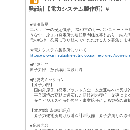
発設計【電力システム製作所】#
●採用背景
エネルギーの安定供給、2050年のカーボンニュート
うな中、原子力発電所の運転期間延長等もあり、納入
電の維持・発展に取り組んでいただける方を募集しま
★電力システム製作所について
https://www.mitsubishielectric.co.jp/me/project/power/r
●配属部門
原子力部 放射線計装設計課
●配属先ミッション
【原子力部】
・国内外原子力発電プラント安全・安定運転への長期
・事業環境の変動に適応した新技術の獲得・先導によ
・保全ビジネスや海外展開・事業拡張による規模の維
【放射線計装設計課)】
・原子力発電所向け放射線計測設備、原子炉周りの原
●業務内容