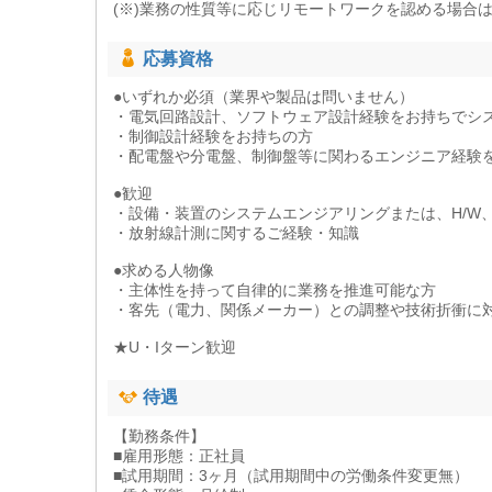
(※)業務の性質等に応じリモートワークを認める場合
応募資格
●いずれか必須（業界や製品は問いません）
・電気回路設計、ソフトウェア設計経験をお持ちでシ
・制御設計経験をお持ちの方
・配電盤や分電盤、制御盤等に関わるエンジニア経験
●歓迎
・設備・装置のシステムエンジアリングまたは、H/W、
・放射線計測に関するご経験・知識
●求める人物像
・主体性を持って自律的に業務を推進可能な方
・客先（電力、関係メーカー）との調整や技術折衝に
★U・Iターン歓迎
待遇
【勤務条件】
■雇用形態：正社員
■試用期間：3ヶ月（試用期間中の労働条件変更無）