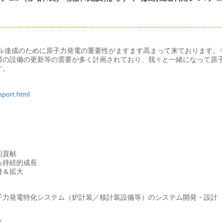
ラル達成のために原子力発電の重要性がますます高まって来ております。
済の設備の更新等の需要が多く計画されており、我々と一緒になって原
す。
eport.html
的貢献
る持続的成長
持＆拡大
子力発電特化システム（炉計装／核計装設備等）のシステム開発・設計