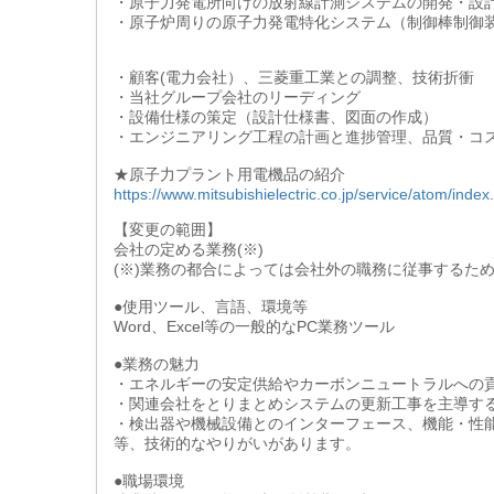
・原子力発電所向けの放射線計測システムの開発・設
・原子炉周りの原子力発電特化システム（制御棒制御
・顧客(電力会社）、三菱重工業との調整、技術折衝
・当社グループ会社のリーディング
・設備仕様の策定（設計仕様書、図面の作成）
・エンジニアリング工程の計画と進捗管理、品質・コ
★原子力プラント用電機品の紹介
https://www.mitsubishielectric.co.jp/service/atom/index
【変更の範囲】
会社の定める業務(※)
(※)業務の都合によっては会社外の職務に従事するた
●使用ツール、言語、環境等
Word、Excel等の一般的なPC業務ツール
●業務の魅力
・エネルギーの安定供給やカーボンニュートラルへの
・関連会社をとりまとめシステムの更新工事を主導す
・検出器や機械設備とのインターフェース、機能・性
等、技術的なやりがいがあります。
●職場環境