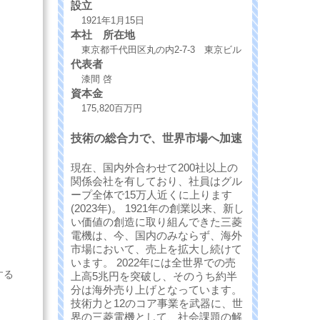
設立
1921年1月15日
本社 所在地
東京都千代田区丸の内2-7-3 東京ビル
代表者
漆間 啓
資本金
175,820百万円
技術の総合力で、世界市場へ加速
現在、国内外合わせて200社以上の
関係会社を有しており、社員はグル
ープ全体で15万人近くに上ります
(2023年)。 1921年の創業以来、新し
い価値の創造に取り組んできた三菱
電機は、今、国内のみならず、海外
市場において、売上を拡大し続けて
います。 2022年には全世界での売
する
上高5兆円を突破し、そのうち約半
分は海外売り上げとなっています。
技術力と12のコア事業を武器に、世
界の三菱電機として、社会課題の解