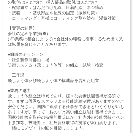
の取付/はんだづけ、挿入部品の取付/はんだづけ
・配線組立：はんだづけ配線、圧着配線、ネジ締め
・接着 ：基板部品や配線の固定（振動対策）
・コーティング：基板にコーティング剤を塗布（湿気対策）
【変更の範囲】
会社の定める業務(※)
(※)業務の都合によっては会社外の職務に従事するため出向又
は転属を命じることがあります。
●組織のミッション
・鎌倉製作所郡山工場
防衛システム（飛しょう体等）の組立・試験・検査
・工作課
飛しょう体及び飛しょう体の構成品を含めた組立
●業務の魅力
飛しょう体組立は特異であり、様々な要素技能習得が必須で
す。まずは優秀なスタッフよる技能訓練制度がありますのでご
安心ください。国防に直結する仕事ができるというやりがいも
ありますが、準じて、おのずと高い組立技能も習得できます。
国家技能検定取得の積極的推奨ほか、社内外の技能競技イベン
ト参加等、技能向上、社外資格取得の施策が沢山あります。
一緒にモノづくりの匠を目指しましょう。