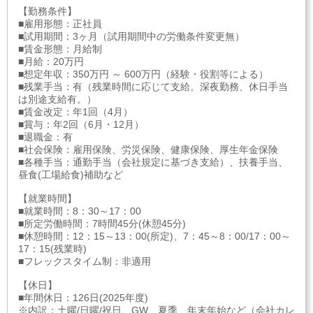
【勤務条件】
■雇用形態：正社員
■試用期間：3ヶ月（試用期間中の労働条件変更無）
■賃金形態：月給制
■月給：20万円
■想定年収：350万円 ～ 600万円（経験・役割等による）
■残業手当：有（残業時間に応じて支給。深夜勤務、休日手当
は別途支給有。）
■賃金改定：年1回（4月）
■賞与：年2回（6月・12月）
■退職金：有
■社会保険：雇用保険、労災保険、健康保険、厚生年金保険
■各種手当：通勤手当（会社規定に基づき支給）、扶養手当、
昼食(工場給食)補助など
【就業時間】
■就業時間：8：30～17：00
■所定労働時間：7時間45分(休憩45分)
■休憩時間：12：15～13：00(所定)、7：45～8：00/17：00～
17：15(残業時)
■フレックスタイム制：非適用
【休日】
■年間休日：126日(2025年度)
※内訳：土曜/日曜/祝日、GW、夏季、年末年始など（会社カレ