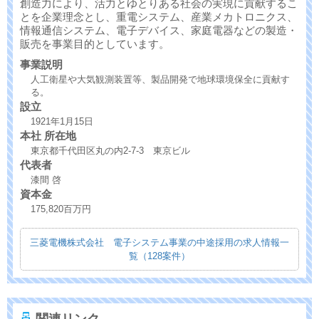
創造力により、活力とゆとりある社会の実現に貢献するこ
とを企業理念とし、重電システム、産業メカトロニクス、
情報通信システム、電子デバイス、家庭電器などの製造・
販売を事業目的としています。
事業説明
人工衛星や大気観測装置等、製品開発で地球環境保全に貢献す
る。
設立
1921年1月15日
本社 所在地
東京都千代田区丸の内2-7-3 東京ビル
代表者
漆間 啓
資本金
175,820百万円
三菱電機株式会社 電子システム事業の中途採用の求人情報一
覧（128案件）