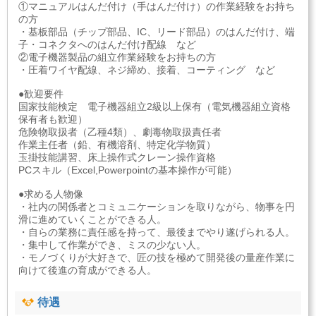
①マニュアルはんだ付け（手はんだ付け）の作業経験をお持ち
の方
・基板部品（チップ部品、IC、リード部品）のはんだ付け、端
子・コネクタへのはんだ付け配線 など
②電子機器製品の組立作業経験をお持ちの方
・圧着ワイヤ配線、ネジ締め、接着、コーティング など
●歓迎要件
国家技能検定 電子機器組立2級以上保有（電気機器組立資格
保有者も歓迎）
危険物取扱者（乙種4類）、劇毒物取扱責任者
作業主任者（鉛、有機溶剤、特定化学物質）
玉掛技能講習、床上操作式クレーン操作資格
PCスキル（Excel,Powerpointの基本操作が可能）
●求める人物像
・社内の関係者とコミュニケーションを取りながら、物事を円
滑に進めていくことができる人。
・自らの業務に責任感を持って、最後までやり遂げられる人。
・集中して作業ができ、ミスの少ない人。
・モノづくりが大好きで、匠の技を極めて開発後の量産作業に
向けて後進の育成ができる人。
待遇