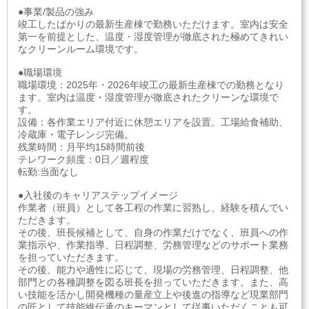
●事業/製品の強み
竣工したばかりの最新生産棟で勤務いただけます。室内は安全
第一を前提とした、温度・湿度管理が徹底された極めてきれい
なクリーンルーム環境です。
●職場環境
職場環境：2025年・2026年竣工の最新生産棟での勤務となり
ます。室内は温度・湿度管理が徹底されたクリーンな環境で
す。
設備：各作業エリア付近に休憩エリアを設置。工場給食補助、
冷蔵庫・電子レンジ完備。
残業時間：月平均15時間前後
テレワーク頻度：0日／週程度
転勤:当面なし
●入社後のキャリアステップイメージ
作業者（班員）として各工程の作業に習熟し、経験を積んでい
ただきます。
その後、班長候補として、自身の作業だけでなく、班員への作
業指示や、作業指導、日程調整、労務管理などのサポート業務
を担っていただきます。
その後、能力や適性に応じて、現場の労務管理、日程調整、他
部門との各種調整を図る班長を担っていただきます。また、高
い技能を活かし開発機種の量産立上や後進の指導など現業部門
の匠として技能維伝承のキーマンとして従事いただくことも可