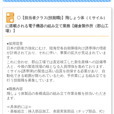
〇【担当者クラス(技能職)】飛しょう体（ミサイル）
に搭載される電子機器の組み立て業務【鎌倉製作所（郡山工
場）】
●採用背景
日本の防衛力強化にむけ、陸海空各自衛隊様向け誘導弾の増産
が計画されており、それに伴い、事業の拡大が見込まれていま
す。
これに合わせ、郡山工場では直近竣工した新生産棟への設備導
入と、今後の製造現場の核となる人員増強を進めております。
ミサイル(誘導弾)の製造は高い品質を担保する必要があり、自
動化できる範囲が限られているため、手作業による組み立てを
行う技能職を募集しています。
●職務内容
飛しょう体製品の各構成品の組み立て作業全般を担当いただき
ます。
≪具体的には≫
・基板組立：挿入部品加工、表面実装部品（チップ部品、IC）