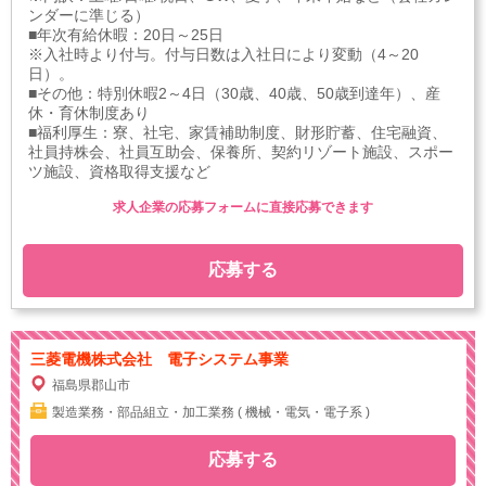
ンダーに準じる）
■年次有給休暇：20日～25日
※入社時より付与。付与日数は入社日により変動（4～20
日）。
■その他：特別休暇2～4日（30歳、40歳、50歳到達年）、産
休・育休制度あり
■福利厚生：寮、社宅、家賃補助制度、財形貯蓄、住宅融資、
社員持株会、社員互助会、保養所、契約リゾート施設、スポー
ツ施設、資格取得支援など
求人企業の応募フォームに直接応募できます
応募する
三菱電機株式会社 電子システム事業
福島県郡山市
製造業務・部品組立・加工業務 ( 機械・電気・電子系 )
応募する