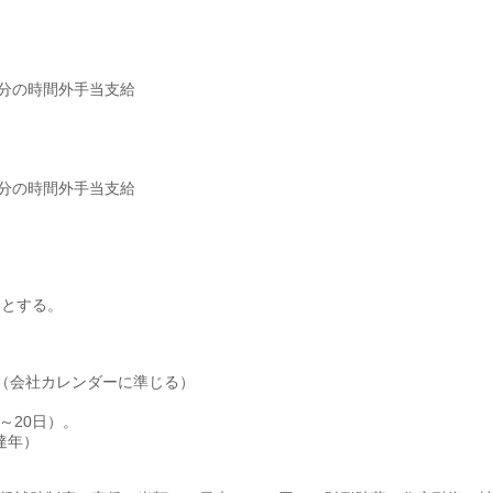
過分の時間外手当支給
過分の時間外手当支給
分とする。
（会社カレンダーに準じる）
～20日）。
達年）