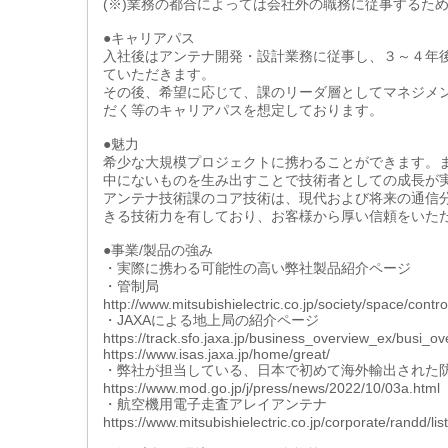
(※)業務の都合によっては会社外の職務に従事するた
●キャリアパス
入社後はアンテナ開発・設計業務に従事し、３～４年
ていただきます。
その後、希望に応じて、課のリーダ層としてマネジメ
だく等のキャリアパスを想定しております。
●魅力
希少な大規模プロジェクトに携わることができます。
中にないものを生み出すことで技術者としての成長が
アンテナ技術課のコア技術は、現代および将来の通信
きる技術力を有しており、お客様から厚い信頼をいた
●事業/製品の強み
・実際に携わる可能性の高い弊社製品紹介ページ
・管制局
http://www.mitsubishielectric.co.jp/society/space/contro
・JAXAによる地上局の紹介ページ
https://track.sfo.jaxa.jp/business_overview_ex/busi_ov
https://www.isas.jaxa.jp/home/great/
・弊社が担当している、日本で初めて海外輸出された
https://www.mod.go.jp/j/press/news/2022/10/03a.html
・航空機用電子走査アレイアンテナ
https://www.mitsubishielectric.co.jp/corporate/randd/lis