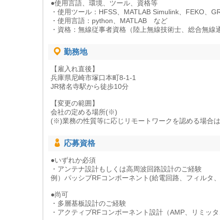
●使用言語、環境、ツール、資格等
・使用ツール：HFSS、MATLAB Simulink、FEKO、G
・使用言語：python、MATLAB など
・資格：無線従事者資格（陸上無線技術士、総合無線
勤務地
【雇入れ直後】
兵庫県尼崎市塚口本町8-1-1
JR猪名寺駅から徒歩10分
【変更の範囲】
会社の定める場所(※)
(※)業務の性質等に応じリモートワークを認める場合
応募資格
●いずれか必須
・アンテナ設計もしくは高周波回路設計のご経験
例）パッシブRFコンポーネント(給電回路、フィルタ、
●尚可
・多層基板設計のご経験
・アクティブRFコンポーネント設計（AMP、リミッタ