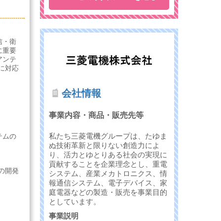
信・衛
に重要
アンテ
に対応
会社情報
事業内容・商品・販売先等
私たち三菱電機グループは、たゆま
テムの
ぬ技術革新と限りない創造力によ
り、活力とゆとりある社会の実現に
貢献することを企業理念とし、重電
の開発
システム、産業メカトロニクス、情
報通信システム、電子デバイス、家
庭電器などの製造・販売を事業目的
としています。
事業説明