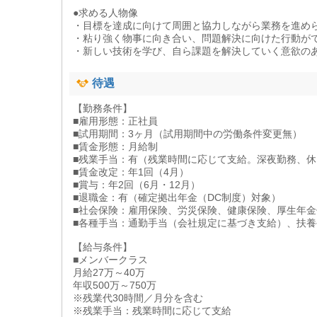
●求める人物像
・目標を達成に向けて周囲と協力しながら業務を進め
・粘り強く物事に向き合い、問題解決に向けた行動が
・新しい技術を学び、自ら課題を解決していく意欲の
待遇
【勤務条件】
■雇用形態：正社員
■試用期間：3ヶ月（試用期間中の労働条件変更無）
■賃金形態：月給制
■残業手当：有（残業時間に応じて支給。深夜勤務、
■賃金改定：年1回（4月）
■賞与：年2回（6月・12月）
■退職金：有（確定拠出年金（DC制度）対象）
■社会保険：雇用保険、労災保険、健康保険、厚生年金
■各種手当：通勤手当（会社規定に基づき支給）、扶養
【給与条件】
■メンバークラス
月給27万～40万
年収500万～750万
※残業代30時間／月分を含む
※残業手当：残業時間に応じて支給