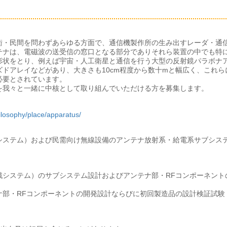
衛・民間を問わずあらゆる方面で、通信機製作所の生み出すレーダ・通
テナは、電磁波の送受信の窓口となる部分でありそれら装置の中でも特
形状をとり、例えば宇宙・人工衛星と通信を行う大型の反射鏡パラボナ
ドアレイなどがあり、大きさも10cm程度から数十mと幅広く、これら
必要とされています。
を我々と一緒に中核として取り組んでいただける方を募集します。
hilosophy/place/apparatus/
システム）および民需向け無線設備のアンテナ放射系・給電系サブシス
戦システム）のサブシステム設計およびアンテナ部・RFコンポーネント
ナ部・RFコンポーネントの開発設計ならびに初回製造品の設計検証試験