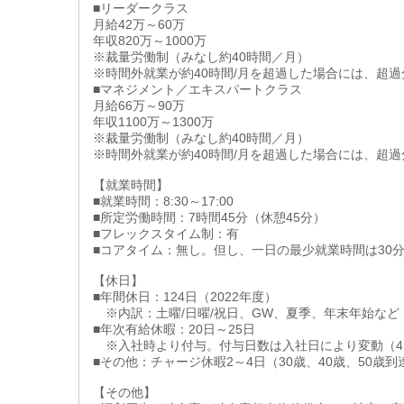
■リーダークラス
月給42万～60万
年収820万～1000万
※裁量労働制（みなし約40時間／月）
※時間外就業が約40時間/月を超過した場合には、超
■マネジメント／エキスパートクラス
月給66万～90万
年収1100万～1300万
※裁量労働制（みなし約40時間／月）
※時間外就業が約40時間/月を超過した場合には、超
【就業時間】
■就業時間：8:30～17:00
■所定労働時間：7時間45分（休憩45分）
■フレックスタイム制：有
■コアタイム：無し。但し、一日の最少就業時間は30
【休日】
■年間休日：124日（2022年度）
※内訳：土曜/日曜/祝日、GW、夏季、年末年始など
■年次有給休暇：20日～25日
※入社時より付与。付与日数は入社日により変動（4
■その他：チャージ休暇2～4日（30歳、40歳、50歳到
【その他】