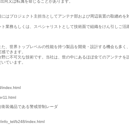
め出向又は転属を命じることがあります。
後にはプロジェクト主担当としてアンテナ部および周辺装置の取纏めを
ント業務もしくは、スペシャリストとして技術面で組織をけん引しご活
また、世界トップレベルの性能を持つ製品を開発・設計する機会も多く
実感できます。
分野に不可欠な技術です。当社は、世の中にあるほぼ全てのアンテナを
だいています。
l/index.html
er11.html
防衛装備品である警戒管制レーダ
t/info_tel/b248/index.html