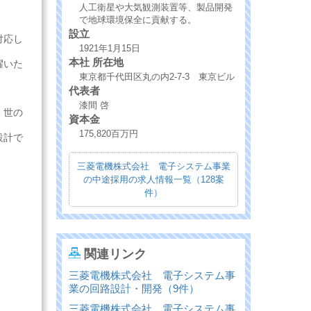
人工衛星や大気観測装置等、製品開発
で地球環境保全に貢献する。
設立
対応し
1921年1月15日
本社 所在地
躍いた
東京都千代田区丸の内2-7-3 東京ビル
代表者
漆間 啓
、世の
資本金
175,820百万円
設計で
三菱電機株式会社 電子システム事業
の中途採用の求人情報一覧（128案
件）
関連リンク
三菱電機株式会社 電子システム事
業の回路設計・開発（9件）
三菱電機株式会社 電子システム事