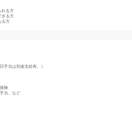
られる方
できる方
ある方
休日手当は別途支給有。）
保険
手当、など