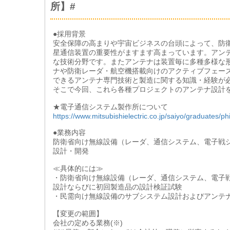
所】#
●採用背景
安全保障の高まりや宇宙ビジネスの台頭によって、防
星通信装置の重要性がますます高まっています。アン
な技術分野です。またアンテナは装置毎に多種多様な
ナや防衛レーダ・航空機搭載向けのアクティブフェーズ
できるアンテナ専門技術と製造に関する知識・経験が
そこで今回、これら各種プロジェクトのアンテナ設計
★電子通信システム製作所について
https://www.mitsubishielectric.co.jp/saiyo/graduates/p
●業務内容
防衛省向け無線設備（レーダ、通信システム、電子戦
設計・開発
≪具体的には≫
・防衛省向け無線設備（レーダ、通信システム、電子
設計ならびに初回製造品の設計検証試験
・民需向け無線設備のサブシステム設計およびアンテ
【変更の範囲】
会社の定める業務(※)