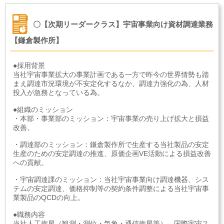
〇【次期リーダークラス】宇宙事業向け資材調達業務
【鎌倉製作所】
●採用背景
当社宇宙事業拡大の事業計画である一方で昨今の世界情勢も踏
まえ調達市況環境が不安定化するなか、調達力強化の為、人材
投入が急務となっている為。
●組織のミッション
・本部・事業部のミッション：宇宙事業の売り上げ拡大と損益
改善。
・調達部のミッション：鎌倉製作所で生産する当社製品の安定
生産のための安定調達の推進、原価企画VE活動による損益改善
への貢献。
・宇宙調達課のミッション：当社宇宙事業向け調達機器、シス
テムの安定調達、価格抑制等の契約条件調整による当社宇宙事
業製品のQCDの向上。
●職務内容
当社人工衛星（観測・測位・気象・通信衛星等）、国際宇宙ス