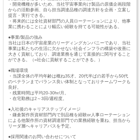
・開発機種が多いため、当社宇宙事業向け製品の原価企画段階
からの活動参画、自ら担当調達品種の調達方針を企画・立案し
提言・実行できる。
・将来的には全社資材部門の人員ローテーションにより、他事
業に携わることにより幅広い経験を持てる可能性がある。
●事業/製品の強み
当社は日本の宇宙産業のリーディングカンパニーであり、当社
事業は私たちの生活に欠かせない社会インフラの構築や改善に
大きく貢献しており、調達業務を通じて直接的に関与すること
ができる。（=社会に貢献することができる。）
●職場環境
・当課全体の平均年齢は概ね35才。20代半ばの若手から50代
のベテランまでバランス良い体制となっておりチームワークも
良好。
・残業時間は平均20-30hr/月。
・在宅勤務は2～3回/週程度。
●入社後のキャリアステップイメージ
・鎌倉製作所資材部門内で別品種を経験or人事ローテーション
による他製作所の資材調達部門での業務経験を重ね、担当から
リーダ層へキャリアパスを予定。
●採用関連のお問い合わせについて