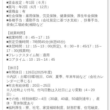
■賃金改定：年1回（６月）
■賞与：年2回（6月・12月）
■退職金：有
■社会保険：雇用保険、労災保険、健康保険、厚生年金保険
■各種手当：通勤手当（会社規定に基づき支給）、扶養手当、
昼食(工場給食)補助など
【就業時間】
■就業時間：8：45～17：15
■所定労働時間：7時間45分(休憩45分)
■休憩時間：12：15～13：00(所定)、8：30～8：45/17：15～
17：30(残業時)
■フレックスタイム制：適用
■コアタイム：10：15～14：45
【休日】
■年間休日：126日(2025年度)
※内訳：土曜/日曜/祝日、GW、夏季、年末年始など（会社カレ
ンダーに準じる）
■年次有給休暇：20日～25日
※入社時より付与。付与日数は入社日により変動（4～20
日）。
■その他：特別休暇2～4日（30歳、40歳、50歳到達年）、産
休・育休制度あり
■福利厚生：寮、社宅、家賃補助制度、財形貯蓄、住宅融資、