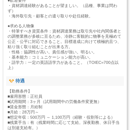
●歓迎要件
・資材調達経験があることが望ましい。（品種、事業は問わ
ず）
・海外取引先・顧客との遣り取りや赴任経験。
●求める人物像
・特筆すべき資質条件：資材調達業務は取引先や社内関係者と
の調整業務が多岐に亘るため、冷静に客観的に物事を見極めて
公正・公平に対応できること。目標達成に向けて積極的且つ、
粘り強く取り組むことが出来る方。
・性格：協調性が高い。責任感が強い。明るい。
・基本能力：コミュニケーション能力が高い。
・語学力：一定の英語語学力があること。（TOIEC=700点以
上）
待遇
【勤務条件】
■雇用形態：正社員
■試用期間：3ヶ月（試用期間中の労働条件変更無）
■賃金形態：月給制
■月給：28万円～
■想定年収：500万円 ～ 1,100万円（経験・役割等による）
■残業手当：有（残業時間に応じて支給。深夜勤務、休日手当
は別途支給有。）