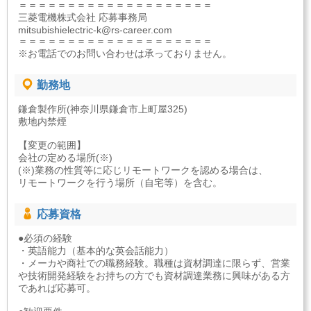
＝＝＝＝＝＝＝＝＝＝＝＝＝＝＝＝＝＝＝＝
三菱電機株式会社 応募事務局
mitsubishielectric-k@rs-career.com
＝＝＝＝＝＝＝＝＝＝＝＝＝＝＝＝＝＝＝＝
※お電話でのお問い合わせは承っておりません。
勤務地
鎌倉製作所(神奈川県鎌倉市上町屋325)
敷地内禁煙
【変更の範囲】
会社の定める場所(※)
(※)業務の性質等に応じリモートワークを認める場合は、
リモートワークを行う場所（自宅等）を含む。
応募資格
●必須の経験
・英語能力（基本的な英会話能力）
・メーカや商社での職務経験。職種は資材調達に限らず、営業
や技術開発経験をお持ちの方でも資材調達業務に興味がある方
であれば応募可。