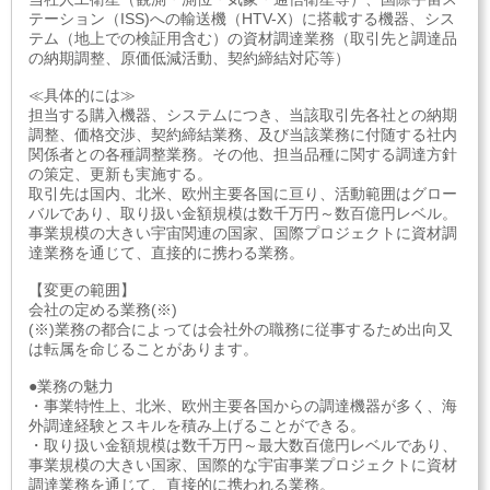
テーション（ISS)への輸送機（HTV-X）に搭載する機器、シス
テム（地上での検証用含む）の資材調達業務（取引先と調達品
の納期調整、原価低減活動、契約締結対応等）
≪具体的には≫
担当する購入機器、システムにつき、当該取引先各社との納期
調整、価格交渉、契約締結業務、及び当該業務に付随する社内
関係者との各種調整業務。その他、担当品種に関する調達方針
の策定、更新も実施する。
取引先は国内、北米、欧州主要各国に亘り、活動範囲はグロー
バルであり、取り扱い金額規模は数千万円～数百億円レベル。
事業規模の大きい宇宙関連の国家、国際プロジェクトに資材調
達業務を通じて、直接的に携わる業務。
【変更の範囲】
会社の定める業務(※)
(※)業務の都合によっては会社外の職務に従事するため出向又
は転属を命じることがあります。
●業務の魅力
・事業特性上、北米、欧州主要各国からの調達機器が多く、海
外調達経験とスキルを積み上げることができる。
・取り扱い金額規模は数千万円～最大数百億円レベルであり、
事業規模の大きい国家、国際的な宇宙事業プロジェクトに資材
調達業務を通じて、直接的に携われる業務。