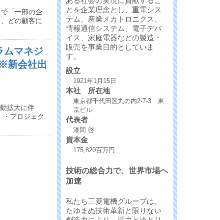
ある社会の実現に貢献するこ
とを企業理念とし、重電シス
まで「一部の企
テム、産業メカトロニクス、
し、どの顧客に
情報通信システム、電子デバ
イス、家庭電器などの製造・
販売を事業目的としていま
ラムマネジ
す。
※新会社出
設立
1921年1月15日
本社 所在地
東京都千代田区丸の内2-7-3 東
活動拡大に伴
京ビル
 ・プロジェク
代表者
漆間 啓
資本金
175,820百万円
技術の総合力で、世界市場へ
加速
私たち三菱電機グループは、
たゆまぬ技術革新と限りない
創造力により、活力とゆとり