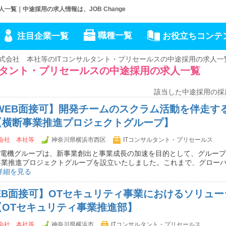
覧｜中途採用の求人情報は、JOB Change
職種一覧
注目企業一覧
お役立ちコンテ
式会社 本社等のITコンサルタント・プリセールスの中途採用の求人一
ルタント・プリセールスの中途採用の求人一覧
該当した中途採用の採
WEB面接可】開発チームのスクラム活動を伴走す
【横断事業推進プロジェクトグループ】
会社 本社等
神奈川県横浜市西区
ITコンサルタント・プリセールス
菱電機グループは、新事業創出と事業成長の加速を目的として、グルー
事業推進プロジェクトグループを​設立いたしました。これまで、グロー
詳細を見る
EB面接可】OTセキュリティ事業におけるソリュ
【OTセキュリティ事業推進部】
会社 本社等
神奈川県横浜市
ITコンサルタント・プリセールス