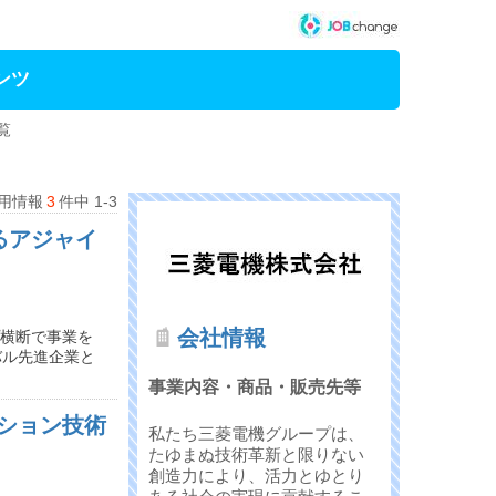
ンツ
覧
用情報
3
件中 1-3
るアジャイ
会社情報
プ横断で事業を
バル先進企業と
事業内容・商品・販売先等
ーション技術
私たち三菱電機グループは、
たゆまぬ技術革新と限りない
創造力により、活力とゆとり