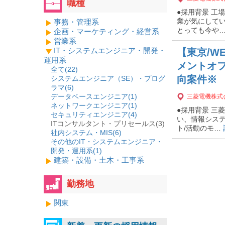
職種
●採用背景 工
業が気にして
事務・管理系
とっても今や
企画・マーケティング・経営系
営業系
IT・システムエンジニア・開発・
【東京/W
運用系
メントオ
全て(
22
)
向案件※
システムエンジニア（SE）・プログ
ラマ(
6
)
データベースエンジニア(
1
)
三菱電機株式
ネットワークエンジニア(
1
)
●採用背景 三
セキュリティエンジニア(
4
)
い、情報シス
ITコンサルタント・プリセールス(3)
ト/活動のモ…
社内システム・MIS(
6
)
その他のIT・システムエンジニア・
開発・運用系(
1
)
建築・設備・土木・工事系
勤務地
関東