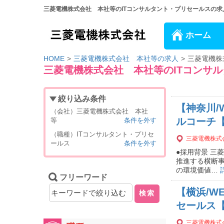
三菱電機株式会社 本社等のITコンサルタント・プリセールスの求人一
ホーム
HOME
三菱電機株式会社 本社等の求人
三菱電機株
三菱電機株式会社 本社等のITコンサ
絞り込み条件
【神奈川/
（会社）三菱電機株式会社 本社
ルコーチ
等
条件を外す
（職種）ITコンサルタント・プリセ
三菱電機株式
ールス
条件を外す
●採用背景 三
推進する​横断
の環境価値…
フリーワード
【横浜/W
検索
セールス
三菱電機株式