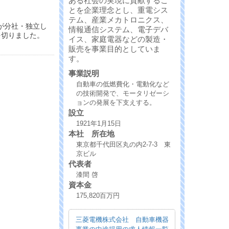
ある社会の実現に貢献するこ
とを企業理念とし、重電シス
テム、産業メカトロニクス、
が分社・独立し
情報通信システム、電子デバ
を切りました。
イス、家庭電器などの製造・
販売を事業目的としていま
す。
事業説明
自動車の低燃費化・電動化など
の技術開発で、モータリゼーシ
ョンの発展を下支えする。
設立
1921年1月15日
本社 所在地
東京都千代田区丸の内2-7-3 東
京ビル
代表者
漆間 啓
資本金
175,820百万円
三菱電機株式会社 自動車機器