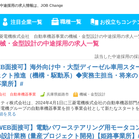
採用の求人情報は、JOB Change
職種一覧
注目企業一覧
お役立ちコンテ
菱電機株式会社 自動車機器事業の機械・金型設計の中途採用の求人一
械・金型設計の中途採用の求人一覧
該当した中途採用の採
EB面接可】海外向け中・大型ディーゼル車用スタ
ェクト推進（機構・駆動系）◆実務主担当・将来の
業所】#
会社 自動車機器事業
兵庫県姫路市
機械・金型設計
ティ株式会社は、2024年4月1日に三菱電機株式会社の自動車機器部門
菱電機グループの自動車機器事業を担う事業会社として新たなスタート
細を見る
WEB面接可】電動パワーステアリング用モータコ
設計業務 (量産プロジェクト開発)【姫路事業所】