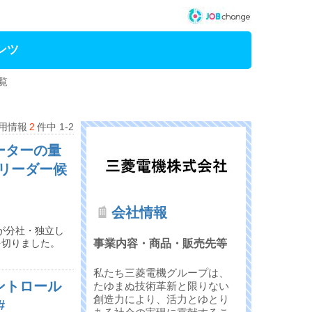
ンツ
覧
用情報
2
件中 1-2
ーターの量
リーダー候
会社情報
が分社・独立し
を切りました。
事業内容・商品・販売先等
私たち三菱電機グループは、
ントロール
たゆまぬ技術革新と限りない
創造力により、活力とゆとり
#