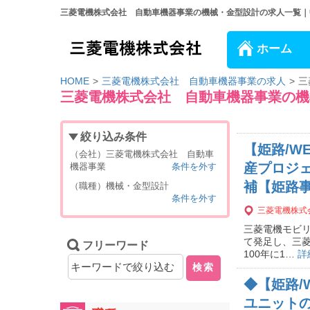
三菱電機株式会社 自動車機器事業の機械・金型設計の求人一覧｜中途
ホーム
HOME
三菱電機株式会社 自動車機器事業の求人
三
三菱電機株式会社 自動車機器事業の機
絞り込み条件
【姫路/W
（会社）三菱電機株式会社 自動車
産プロジ
機器事業
条件を外す
補【姫路事
（職種）機械・金型設計
条件を外す
三菱電機株式
三菱電機モビリ
て発足し、三
フリーワード
100年に1…
詳
検索
◆【姫路/
ユニットの