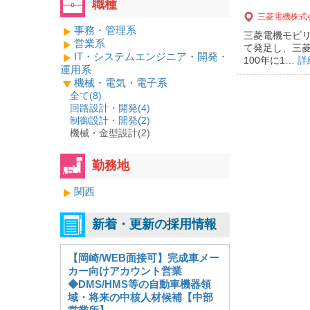
職種
三菱電機株式
事務・管理系
三菱電機モビリ
営業系
て発足し、三
IT・システムエンジニア・開発・
100年に1…
詳
運用系
機械・電気・電子系
全て(
8
)
回路設計・開発(
4
)
制御設計・開発(
2
)
機械・金型設計(2)
勤務地
関西
新着・更新の採用情報
【岡崎/WEB面接可】完成車メー
カー向けアカウント営業
◆DMS/HMS等の自動車機器領
域・将来の中核人材候補【中部