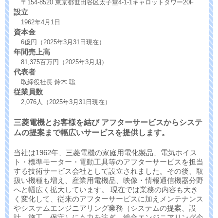
〒154-8520 東京都世田谷区太子堂4-1-1キャロットタワー20F
設立
1962年4月1日
資本金
6億円（2025年3月31日現在）
年間売上高
81,375百万円（2025年3月期）
代表者
取締役社長 鈴木 聡
従業員数
2,076人（2025年3月31日現在）
三菱電機とお客様を結び アフターサービスからシステ
ムの提案まで幅広いサービスを提供します。
当社は1962年、三菱電機の家庭用電化製品、電気ホイス
ト・標準モーター・電動工具等のアフターサービスを担当
する技術サービス会社として設立されました。その後、取
扱い機種も増え、産業用電機品、映像・情報通信機器分野
へと幅広く拡大しています。 現在では業務の内容も大き
く変化して、従来のアフターサービスに加えメンテナンス
やシステムエンジニアリング業務（システムの提案、設
計、施工、保守）にも力を注ぎ、総合エンジニアリング企