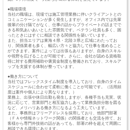
●職場環境
当社の職場は、現場では施工管理業務に伴いクライアントとの
コミュニケーションが多く発生しますが、オフィス内では先輩
後輩の分け隔てがなく、仕事の話からプライベートの話までで
きる和気あいあいとした雰囲気です。ベテラン社員も多く、困
ったときにはすぐに相談できる関係性を築いています。
また、担当エリアは東海４県・北陸３県と広域にわたってお
り、関係業者も多く、幅広い方々と協力して仕事を進めること
ができます。案件によっては出張もありますが、自身のスキル
や視野を広げることが可能です。さらに、会社が認める資格取
得に対する費用補助や褒賞金制度も整備されており、スキルア
ップを支援する体制が整っています。
●働き方について
当社ではフレックスタイム制度を導入しており、自身のタイム
スケジュールに合わせて柔軟に働くことが可能です。（活用頻
度は案件や個人により異なります。）
業務上、出張や休日出勤も発生しますが、各種手当も充実。状
況に応じて、営業部門と相互協力しあって業務負担分散を図る
など、メリハリある働き方になるよう工夫しています。
また、事務所はフリーアドレスを採用しており、他部門部署
（ＦＡや情報ネットワーク関係）の関係者とも交流を持て、お
客様から専門外技術の話があっても、部署の枠を超えて周囲に
相談できる環境にあります。