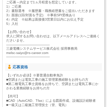
ご応募～内定まで1ヵ月程度を想定しています。
1）ご応募
2）書類選考 ※履歴書・職務経歴書をご提出いただきます
3）面接(1回/対面を予定) ※事前SPI受検あり
4）内定 ※結果は面接後3営業日以内にお伝え予定
5）入社
【お問い合わせ】
求人に関するお問い合わせは、以下メールアドレスへご連絡く
ださいませ。
―――――――――――――
三菱電機システムサービス株式会社 採用事務局
melsc-saiyo@rs-career.com
―――――――――――――
応募資格
【いずれか必須】※要普通自動車免許
■空調または電気工事の施工管理業務経験をお持ちの方
■第二種電気工事士資格をお持ちで、空調または電気工事にか
かわる業務経験をお持ちの方
【尚可】
■CAD（AutoCAD、Tfas）による図面作成、設備設計経験者
■一級又は二級施工管理技士（管、電気）