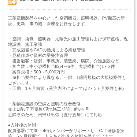
三菱電機製品を中心とした空調機器、照明機器、PV機器の新
設、更新工事の施工管理をお任せします。
・空調・換気・照明器・太陽光の施工管理および保守点検、現
地調整、施工業務
・完成図書やCADの活用による業務管理
・見積作成や資材の受発注管理
・担当顧客：店舗、事務所、製造業、病院、介護施設など
・担当数：中小規模担当時)4～6件、大規模担当)1～2件
・案件規模：500～5,000万円
※担当案件により異なる。一部、1億円規模の大規模案件も
ございます。
・工期：1ヵ月前後（受注内容によっては2～3ヵ月案件も有)
・某物流施設の空調と照明の総合改修
売上1億3千万規模/現地施工期間：約8ヶ月
近隣県のため、日帰り出張（直行直帰）にて対応
●入社後の体制
配属部署にて30～40代メンバーがサポートし、OJT研修を実
施。6ヶ月程度で一人立ちが出来る体制を整えています。