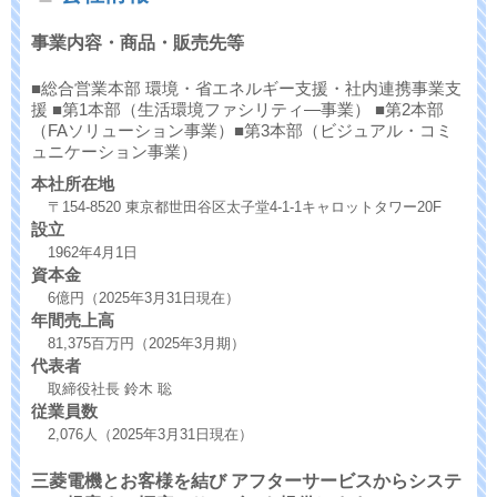
事業内容・商品・販売先等
■総合営業本部 環境・省エネルギー支援・社内連携事業支
援 ■第1本部（生活環境ファシリティ―事業） ■第2本部
（FAソリューション事業）■第3本部（ビジュアル・コミ
ュニケーション事業）
本社所在地
〒154-8520 東京都世田谷区太子堂4-1-1キャロットタワー20F
設立
1962年4月1日
資本金
6億円（2025年3月31日現在）
年間売上高
81,375百万円（2025年3月期）
代表者
取締役社長 鈴木 聡
従業員数
2,076人（2025年3月31日現在）
三菱電機とお客様を結び アフターサービスからシステ