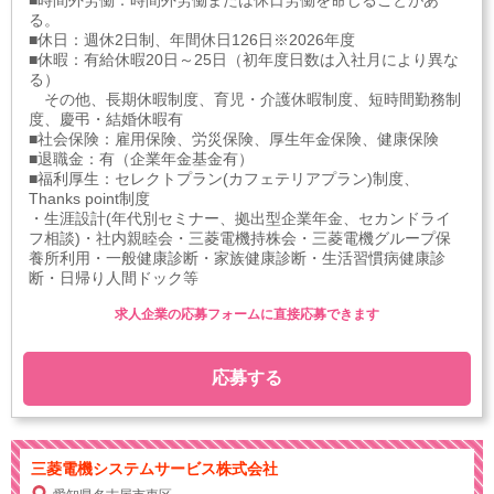
る。
■休日：週休2日制、年間休日126日※2026年度
■休暇：有給休暇20日～25日（初年度日数は入社月により異な
る）
その他、長期休暇制度、育児・介護休暇制度、短時間勤務制
度、慶弔・結婚休暇有
■社会保険：雇用保険、労災保険、厚生年金保険、健康保険
■退職金：有（企業年金基金有）
■福利厚生：セレクトプラン(カフェテリアプラン)制度、
Thanks point制度
・生涯設計(年代別セミナー、拠出型企業年金、セカンドライ
フ相談)・社内親睦会・三菱電機持株会・三菱電機グループ保
養所利用・一般健康診断・家族健康診断・生活習慣病健康診
断・日帰り人間ドック等
求人企業の応募フォームに直接応募できます
応募する
三菱電機システムサービス株式会社