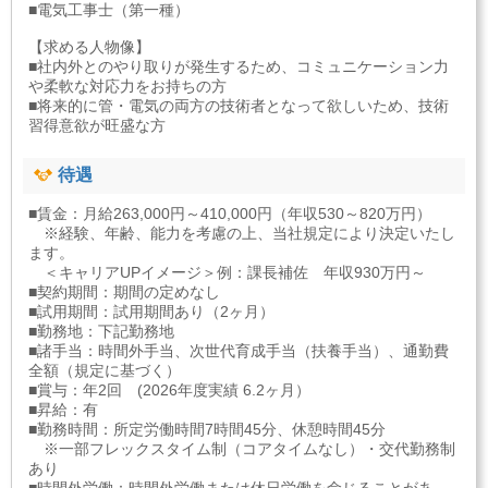
■電気工事士（第一種）
【求める人物像】
■社内外とのやり取りが発生するため、コミュニケーション力
や柔軟な対応力をお持ちの方
■将来的に管・電気の両方の技術者となって欲しいため、技術
習得意欲が旺盛な方
待遇
■賃金：月給263,000円～410,000円（年収530～820万円）
※経験、年齢、能力を考慮の上、当社規定により決定いたし
ます。
＜キャリアUPイメージ＞例：課長補佐 年収930万円～
■契約期間：期間の定めなし
■試用期間：試用期間あり（2ヶ月）
■勤務地：下記勤務地
■諸手当：時間外手当、次世代育成手当（扶養手当）、通勤費
全額（規定に基づく）
■賞与：年2回 (2026年度実績 6.2ヶ月）
■昇給：有
■勤務時間：所定労働時間7時間45分、休憩時間45分
※一部フレックスタイム制（コアタイムなし）・交代勤務制
あり
■時間外労働：時間外労働または休日労働を命じることがあ