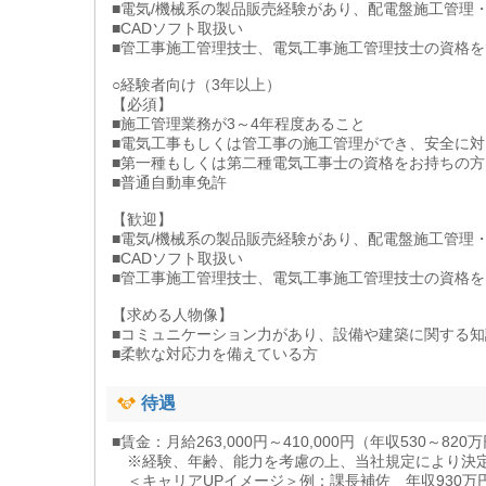
■電気/機械系の製品販売経験があり、配電盤施工管理
■CADソフト取扱い
■管工事施工管理技士、電気工事施工管理技士の資格を
○経験者向け（3年以上）
【必須】
■施工管理業務が3～4年程度あること
■電気工事もしくは管工事の施工管理ができ、安全に
■第一種もしくは第二種電気工事士の資格をお持ちの方
■普通自動車免許
【歓迎】
■電気/機械系の製品販売経験があり、配電盤施工管理
■CADソフト取扱い
■管工事施工管理技士、電気工事施工管理技士の資格を
【求める人物像】
■コミュニケーション力があり、設備や建築に関する
■柔軟な対応力を備えている方
待遇
■賃金：月給263,000円～410,000円（年収530～820
※経験、年齢、能力を考慮の上、当社規定により決
＜キャリアUPイメージ＞例：課長補佐 年収930万