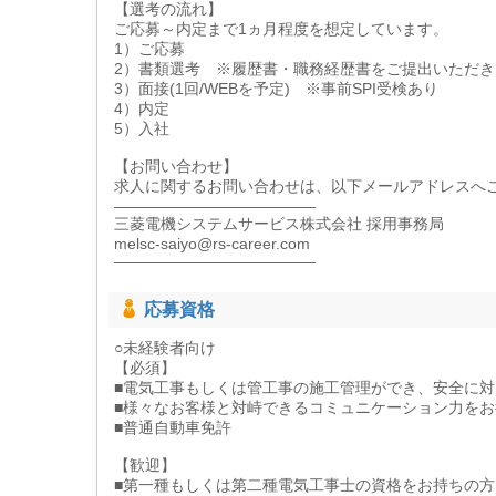
【選考の流れ】
ご応募～内定まで1ヵ月程度を想定しています。
1）ご応募
2）書類選考 ※履歴書・職務経歴書をご提出いただき
3）面接(1回/WEBを予定) ※事前SPI受検あり
4）内定
5）入社
【お問い合わせ】
求人に関するお問い合わせは、以下メールアドレスへ
―――――――――――――
三菱電機システムサービス株式会社 採用事務局
melsc-saiyo@rs-career.com
―――――――――――――
応募資格
○未経験者向け
【必須】
■電気工事もしくは管工事の施工管理ができ、安全に
■様々なお客様と対峙できるコミュニケーション力をお
■普通自動車免許
【歓迎】
■第一種もしくは第二種電気工事士の資格をお持ちの方