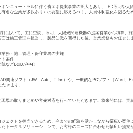
ボンニュートラルに伴う省エネ提案事業の拡大もあり、LED照明や太
に有名な企業が多数あり）の要望に応えるべく、人員体制強化を図るた
グ課において、主に空調、照明、太陽光関連機器の提案営業から積算、施
当面は施工管理を担当し、製品知識を習得した後、営業業務もお任せし
算業務・施工管理・保守業務の実施
クト案件
などBtoBが中心
ソフト（JW、Auto、T-fas）や、一般的なPCソフト（Word、Exc
いただきます。
て現場の取りまとめや客先対応を行っていただきます。将来的には、実
ロジェクトを担当できるため、今までの経験を活かしながら幅広い案件
したトータルソリューションで、お客様のニーズに合わせた幅広い提案