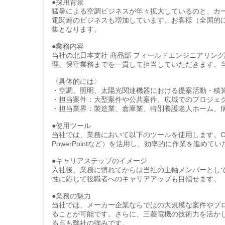
●採用背景
猛暑による空調ビジネスが年々拡大しているのと、カー
電関連のビジネスも増加しています。お客様（全国的
集となります。
●業務内容
当社の北日本支社 商品部 フィールドエンジニアリン
理、保守業務までを一貫して担当していただきます。
〈具体的には〉
・空調、照明、太陽光関連機器における提案活動・積
・担当案件：大型案件や公共案件、広域でのプロジェ
・担当業界：製造業、倉庫業、特別養護老人ホーム、病院
●使用ツール
当社では、業務において以下のツールを使用します。CAD関連
PowerPointなど）を活用し、効率的に作業を進めて
●キャリアステップのイメージ
入社後、業務に慣れてからは当社の主軸メンバーとし
性に応じて役職者へのキャリアアップも目指せます。
●業務の魅力
当社では、メーカー企業ならではの大規模な案件やプ
ることが可能です。さらに、三菱電機の技術力を活か
る点も弊社の強みです。