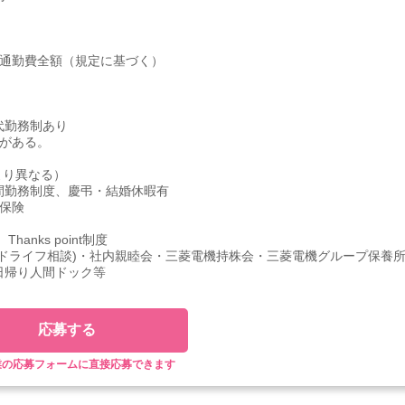
、通勤費全額（規定に基づく）
代勤務制あり
がある。
より異なる）
間勤務制度、慶弔・結婚休暇有
保険
nks point制度
ドライフ相談)・社内親睦会・三菱電機持株会・三菱電機グループ保養
日帰り人間ドック等
応募する
業の応募フォームに直接応募できます