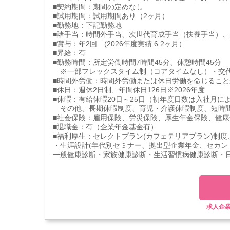
■契約期間：期間の定めなし
■試用期間：試用期間あり（2ヶ月）
■勤務地：下記勤務地
■諸手当：時間外手当、次世代育成手当（扶養手当）
■賞与：年2回 (2026年度実績 6.2ヶ月）
■昇給：有
■勤務時間：所定労働時間7時間45分、休憩時間45分
※一部フレックスタイム制（コアタイムなし）・交
■時間外労働：時間外労働または休日労働を命じること
■休日：週休2日制、年間休日126日※2026年度
■休暇：有給休暇20日～25日（初年度日数は入社月に
その他、長期休暇制度、育児・介護休暇制度、短時
■社会保険：雇用保険、労災保険、厚生年金保険、健康
■退職金：有（企業年金基金有）
■福利厚生：セレクトプラン(カフェテリアプラン)制度、Tha
・生涯設計(年代別セミナー、拠出型企業年金、セカン
一般健康診断・家族健康診断・生活習慣病健康診断・
求人企