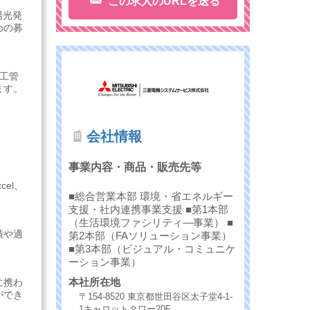
この求人のURLを送る
陽光発
めの募
工管
ます。
会社情報
事業内容・商品・販売先等
el、
■総合営業本部 環境・省エネルギー
支援・社内連携事業支援 ■第1本部
（生活環境ファシリティ―事業） ■
績や適
第2本部（FAソリューション事業）
■第3本部（ビジュアル・コミュニケ
ーション事業）
本社所在地
に携わ
ができ
〒154-8520 東京都世田谷区太子堂4-1-
1キャロットタワー20F