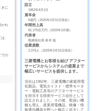
設立
ときに
1962年4月1日
資本金
6億円（2025年3月31日現在）
年間売上高
築かれ
81,375百万円（2025年3月期）
代表者
ては、
取締役社長 鈴木 聡
従業員数
2,076人（2025年3月31日現在）
どでの
三菱電機とお客様を結び アフター
サービスからシステムの提案まで
幅広いサービスを提供します。
当社は1962年、三菱電機の家庭用電
化製品、電気ホイスト・標準モータ
ー・電動工具等のアフターサービス
を担当する技術サービス会社として
設立されました。その後、取扱い機
種も増え、産業用電機品、映像・情
報通信機器分野へと幅広く拡大して