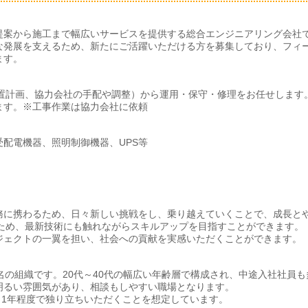
ム提案から施工まで幅広いサービスを提供する総合エンジニアリング会社
な発展を支えるため、新たにご活躍いただける方を募集しており、フィ
ます。
設置計画、協力会社の手配や調整）から運用・保守・修理をお任せします
ます。※工事作業は協力会社に依頼
配電機器、照明制御機器、UPS等
務に携わるため、日々新しい挑戦をし、乗り越えていくことで、成長と
るため、最新技術にも触れながらスキルアップを目指すことができます。
ジェクトの一翼を担い、社会への貢献を実感いただくことができます。
名の組織です。20代～40代の幅広い年齢層で構成され、中途入社社員も
明るい雰囲気があり、相談もしやすい職場となります。
月～1年程度で独り立ちいただくことを想定しています。