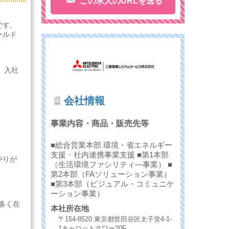
この求人のURLを送る
です。
ールド
。入社
会社情報
事業内容・商品・販売先等
■総合営業本部 環境・省エネルギー
支援・社内連携事業支援 ■第1本部
やりが
（生活環境ファシリティ―事業） ■
第2本部（FAソリューション事業）
■第3本部（ビジュアル・コミュニケ
ーション事業）
多く在
本社所在地
〒154-8520 東京都世田谷区太子堂4-1-
1キャロットタワー20F