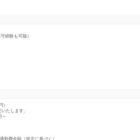
保守経験も可能）
万円）
定いたします。
円～
、通勤費全額（規定に基づく）