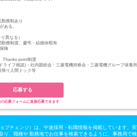
代勤務制あり
がある。
より異なる）
間勤務制度、慶弔・結婚休暇有
保険
nks point制度
ドライフ相談)・社内親睦会・三菱電機持株会・三菱電機グループ保養
日帰り人間ドック等
応募する
業の応募フォームに直接応募できます
ge（ジョブチェンジ）は、中途採用・転職情報を掲載しています
取り、職種や 勤務地でお仕事を検索できるように、事務局で