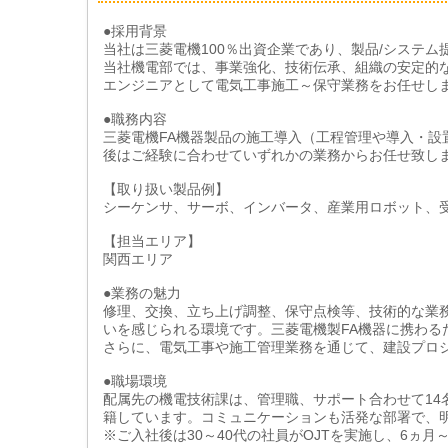
●採用背景
当社は三菱電機100％出資企業であり、製品/システ
当社機電部では、事業強化、技術伝承、組織の安定的
エンジニアとして電気工事施工～保守業務をお任せし
●職務内容
三菱電機FA機器製品の施工導入（工程管理や導入・
後はご経験に合わせていずれかの業務からお任せ致し
【取り扱い製品例】
シーケンサ、サーボ、インバータ、産業用ロボット、受
【担当エリア】
関西エリア
●業務の魅力
修理、交換、立ち上げ調整、保守点検等、技術的な業
いを感じられる環境です。三菱電機製FA機器に携わ
さらに、電気工事や施工管理業務を通じて、建設プロ
●職場環境
配属先の機電技術課は、管理職、サポート合わせて14
籍しています。コミュニケーションも活発な部署で、
※ご入社後は30～40代の社員がOJTを実施し、6ヵ