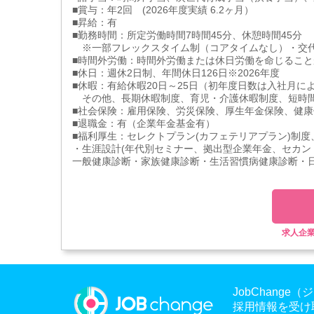
■賞与：年2回 (2026年度実績 6.2ヶ月）
■昇給：有
■勤務時間：所定労働時間7時間45分、休憩時間45分
※一部フレックスタイム制（コアタイムなし）・交
■時間外労働：時間外労働または休日労働を命じること
■休日：週休2日制、年間休日126日※2026年度
■休暇：有給休暇20日～25日（初年度日数は入社月に
その他、長期休暇制度、育児・介護休暇制度、短時
■社会保険：雇用保険、労災保険、厚生年金保険、健康
■退職金：有（企業年金基金有）
■福利厚生：セレクトプラン(カフェテリアプラン)制度、Tha
・生涯設計(年代別セミナー、拠出型企業年金、セカン
一般健康診断・家族健康診断・生活習慣病健康診断・
求人企
JobChan
採用情報を受け