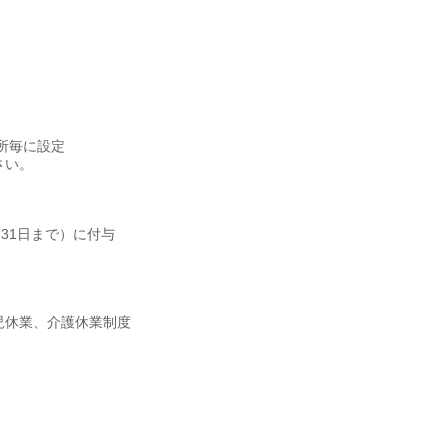
所毎に設定
さい。
31日まで）に付与
児休業、介護休業制度