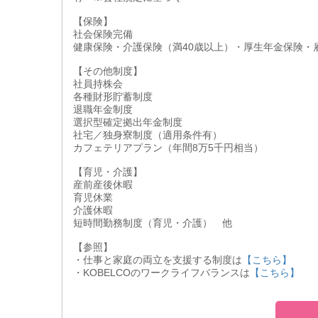
【保険】
社会保険完備
健康保険・介護保険（満40歳以上）・厚生年金保険・
【その他制度】
社員持株会
各種財形貯蓄制度
退職年金制度
選択型確定拠出年金制度
社宅／独身寮制度（適用条件有）
カフェテリアプラン（年間8万5千円相当）
【育児・介護】
産前産後休暇
育児休業
介護休暇
短時間勤務制度（育児・介護） 他
【参照】
・仕事と家庭の両立を支援する制度は
【こちら】
・KOBELCOのワークライフバランスは
【こちら】