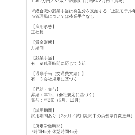
1,092万円／37歳・管理職（月給54.8万円＋賞与）
※総合職の残業手当は発生分を支給する（上記モデル年
※管理職については残業手当なし
【雇用形態】
正社員
【賃金形態】
月給制
【残業手当】
有 ※残業時間に応じて支給
【通勤手当（交通費支給）】
有 ※会社規定に基づく
【昇給・賞与】
昇給：年1回（会社規定に基づく）
賞与：年2回（6月、12月）
【試用期間】
試用期間あり（2ヶ月／試用期間中の労働条件変更無）
【所定労働時間】
7時間45分 休憩時間45分