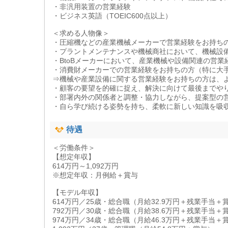
・非汎用装置の営業経験
・ビジネス英語（TOEIC600点以上）
＜求める人物像＞
・圧縮機などの産業機械メーカーで営業経験をお持ち
・プラントメンテナンスや機械商社において、機械設
・BtoBメーカーにおいて、産業機械や設備関連の営業
・消費財メーカーでの営業経験をお持ちの方（特に大
⇒機械や産業設備に関する営業経験をお持ちの方は、
・顧客の要望を的確に捉え、解決に向けて最後までや
・部署内外の関係者と調整・協力しながら、提案型の
・自ら学び続ける姿勢を持ち、柔軟に新しい知識を吸
待遇
＜労働条件＞
【想定年収】
614万円～1,092万円
※想定年収：月例給＋賞与
【モデル年収】
614万円／25歳・総合職（月給32.9万円＋残業手当＋
792万円／30歳・総合職（月給38.6万円＋残業手当＋
974万円／34歳・総合職（月給46.3万円＋残業手当＋