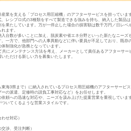
幹産業を支える「プロセス用圧縮機」のアフターサービスを担っていま
式、レシプロ式の3種類をすべて製造できる強みを持ち、納入した製品は
割を果たしています。万が一停止した場合の損害額は数千万円／日レベ
られます。
納入台数が多いことに加え、脱炭素や省エネ分野といった新たなニーズ
す。一方で、他部門への人事異動などに伴い要員が不足しており、既存
の体制強化が急務となっています。
て共にメンテナンス方法を考え、メーカーとして責任あるアフターサー
躍いただける新しい力を募集いたします。
ら東海3県まで）に納入されているプロセス用圧縮機のアフターサービス
ザーの派遣、定修時の請負工事対応など）をお任せします。
の依頼への迅速な対応や、ニーズを汲み上げた提案営業を重視していま
がついてくるような営業スタイルです。
合わせ対応）
）
の交渉、受注判断）