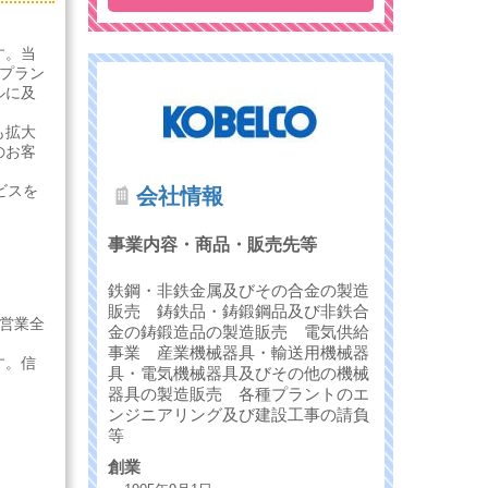
す。当
プラン
ルに及
も拡大
のお客
ビスを
会社情報
事業内容・商品・販売先等
鉄鋼・非鉄金属及びその合金の製造
販売 鋳鉄品・鋳鍛鋼品及び非鉄合
営業全
金の鋳鍛造品の製造販売 電気供給
事業 産業機械器具・輸送用機械器
す。信
具・電気機械器具及びその他の機械
器具の製造販売 各種プラントのエ
ンジニアリング及び建設工事の請負
等
創業