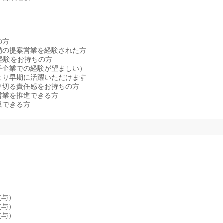
の方
備の提案営業を経験された方
経験をお持ちの方
手企業での経験が望ましい）
より早期に活躍いただけます
り切る責任感をお持ちの方
営業を推進できる方
収できる方
賞与）
賞与）
賞与）