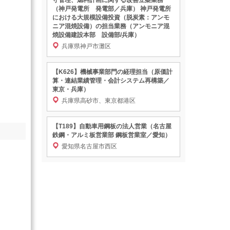
守管理、燃料計画に関する改善立案業務
（神戸発電所 発電部／兵庫） 神戸発電所
における大規模設備投資（脱炭素：アンモ
ニア混焼設備）の担当業務（アンモニア混
焼設備建設本部 設備部/兵庫）
兵庫県神戸市灘区
【K626】機械事業部門の経理担当（原価計
算・連結業績管理・会計システム再構築／
東京・兵庫）
兵庫県高砂市、東京都港区
【T189】自動車用鋼板の法人営業（名古屋
鉄鋼・アルミ板営業部 鋼板営業室／愛知）
愛知県名古屋市西区