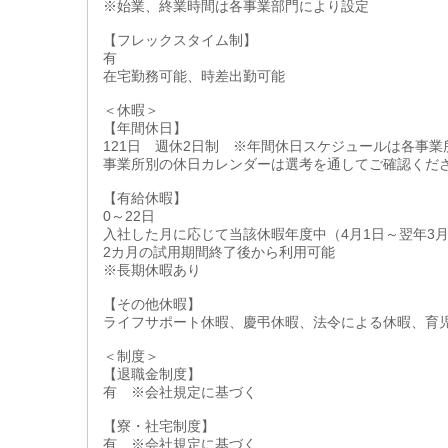
※始業、終業時間は各事業部門により設定
【フレックスタイム制】
有
在宅勤務可能、時差出勤可能
＜休暇＞
【年間休日】
121日 週休2日制 ※年間休日スケジュールは各事業
事業所別の休日カレンダーは選考を通してご確認くだ
【有給休暇】
0～22日
入社した月に応じて当該休暇年度中（4月1日～翌年3月
2カ月の試用期間終了後から利用可能
※長期休暇あり
【その他休暇】
ライフサポート休暇、慶弔休暇、法令による休暇、育
＜制度＞
【退職金制度】
有 ※会社規定に基づく
【寮・社宅制度】
有 ※会社規定に基づく