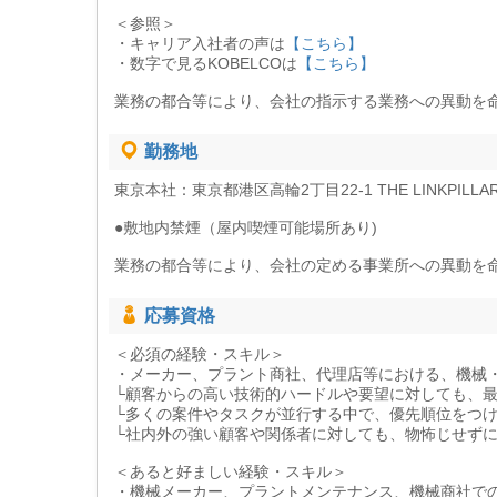
＜参照＞
・キャリア入社者の声は
【こちら】
・数字で見るKOBELCOは
【こちら】
業務の都合等により、会社の指示する業務への異動を
勤務地
東京本社：東京都港区高輪2丁目22-1 THE LINKPILLAR
●敷地内禁煙（屋内喫煙可能場所あり)
業務の都合等により、会社の定める事業所への異動を
応募資格
＜必須の経験・スキル＞
・メーカー、プラント商社、代理店等における、機械・
└顧客からの高い技術的ハードルや要望に対しても、
└多くの案件やタスクが並行する中で、優先順位をつ
└社内外の強い顧客や関係者に対しても、物怖じせず
＜あると好ましい経験・スキル＞
・機械メーカー、プラントメンテナンス、機械商社で