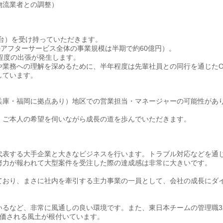
物流業者との調整）
50台）を受け持っていただきます。
のアフターサービス全体の事業規模は半期で約60億円）。
程度の出張が発生します。
業務への理解を深めるために、半年程度は先輩社員との同行を通じたO
しています。
兵庫・福岡に拠点あり）地区での営業担当・マネージャーの可能性があ
、ご本人の希望を伺いながら成長の道を歩んでいただきます。
代表する大手企業と大きなビジネスを行います。トラブル対応などを通
努力が報われて大型案件を受注した際の達成感は非常に大きいです。
ており、まさに社内を牽引する主力事業の一員として、会社の成長にダ
いるなど、非常に風通しの良い環境です。また、東日本チームの管理職3
評価される風土が根付いています。