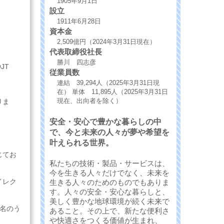
1905年9月1日
設立
1911年6月28日
資本金
2,509億円（2024年3月31日現在）
代表取締役社長
勝川 四志彦
JT
従業員数
連結 39,294人（2025年3月31日現
在） 単体 11,895人（2025年3月31日
現在、出向者を除く）
りま
安全・安心で豊かな暮らしの中
で、今と未来の人々が夢や希望を
叶えられる世界。
じてお
私たちの技術・製品・サービスは、
今を生きる人々だけでなく、未来を
イレク
生きる人々のためのものでもありま
す。人々の安全・安心な暮らしと、
美しく豊かな地球環境が続く未来で
名のう
あること。その上で、新たな便利さ
や快適さをつくる価値が生まれ、