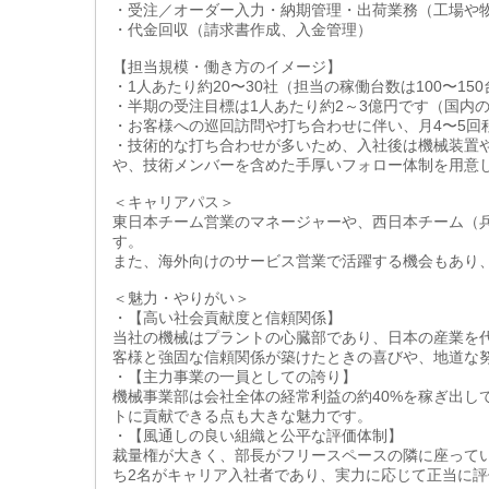
・受注／オーダー入力・納期管理・出荷業務（工場や
・代金回収（請求書作成、入金管理）
【担当規模・働き方のイメージ】
・1人あたり約20〜30社（担当の稼働台数は100〜1
・半期の受注目標は1人あたり約2～3億円です（国内
・お客様への巡回訪問や打ち合わせに伴い、月4〜5回
・技術的な打ち合わせが多いため、入社後は機械装置や
や、技術メンバーを含めた手厚いフォロー体制を用意
＜キャリアパス＞
東日本チーム営業のマネージャーや、西日本チーム（
す。
また、海外向けのサービス営業で活躍する機会もあり
＜魅力・やりがい＞
・【高い社会貢献度と信頼関係】
当社の機械はプラントの心臓部であり、日本の産業を
客様と強固な信頼関係が築けたときの喜びや、地道な
・【主力事業の一員としての誇り】
機械事業部は会社全体の経常利益の約40%を稼ぎ出し
トに貢献できる点も大きな魅力です。
・【風通しの良い組織と公平な評価体制】
裁量権が大きく、部長がフリースペースの隣に座って
ち2名がキャリア入社者であり、実力に応じて正当に