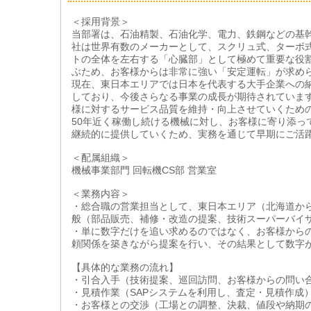
＜採用背景＞
当部署は、石油精製、石油化学、電力、鉄鋼などの基
社は世界有数のメーカーとして、スクリュ式、ターボ
トの全体を左右する「心臓部」として極めて重要な役
ぶため、お客様からは非常に強い「安定運転」が求め
現在、東日本エリアでは日本を代表する大手企業への
しており、今後さらなる事業の成長が期待されていま
様に対するサービス品質を維持・向上させていくため
50年近く稼働し続ける機械に対し、お客様に寄り添っ
継続的に提供していくため、実務を通じて早期にご活
＜配属組織＞
機械事業部門 回転機CS部 営業室
＜業務内容＞
・総合職の営業担当として、東日本エリア（北海道か
般（部品販売、補修・改造の提案、技術スーパーバイ
・単に数字だけを追い求めるのではなく、お客様から
頼関係を築きながら提案を行い、その結果として数字
【具体的な業務の流れ】
・引合入手（技術提案、巡回訪問、お客様からの問い
・見積作業（SAPシステムを利用し、査定・見積作成
・お客様との交渉（工場との調整、決裁、値段や納期