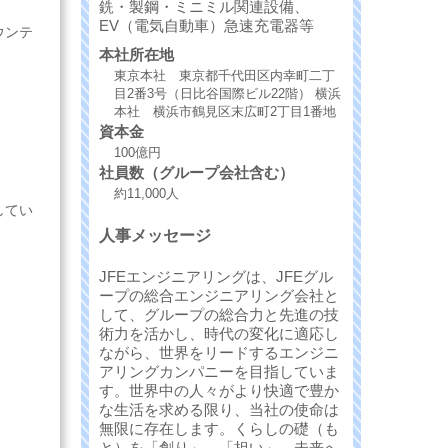
銑・製鋼・ミニミル関連設備、
EV（電気自動車）急速充電器等
ウンテ
本社所在地
東京本社 東京都千代田区内幸町二丁
目2番3号（日比谷国際ビル22階） 横浜
本社 横浜市鶴見区末広町2丁目1番地
資本金
100億円
社員数（グループ会社含む）
約11,000人
してい
人事メッセージ
JFEエンジニアリングは、JFEグル
ープの総合エンジニアリング会社と
して、グループの総合力と先進の技
術力を活かし、時代の変化に適応し
ながら、世界をリードするエンジニ
アリングカンパニーを目指していま
す。世界中の人々がより快適で豊か
な生活を求める限り、当社の使命は
無限に存在します。くらしの礎（も
と）を「創り」、「担い」、未来へ