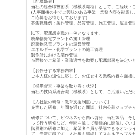
【配属部署】
当社の総合職技術系（機械系職種）として、ご経験・
(人事面接の中でご興味のある事業・業務内容を勘案
ご応募をお待ちしております)
募集職種例：製作管理、品質管理、施工管理、運営管
以下、配属想定職の一例となります。
廃棄物発電プラントの施工管理
廃棄物発電プラントの運営管理
エネルギー・化学プラントの施工管理
製作所における製作管理
※面接でご希望・業務適性を勘案し配属部署を決定い
【お任せする業務内容】
ご本人様の適性に応じて、お任せする業務内容を面接
【採用背景・事業を取り巻く状況】
当社の技術系総合職（機械系）として、ご活躍いただ
【入社後の研修・教育支援制度について】
充実した研修、年間を通じた面談、社内公募ジョブチ
研修について、ビジネスから自己啓発、当社製品、そ
って行う研修など、年間を通して積極的に開催してい
階層別の研修に加え、希望者全員が受講できるオンラ
て、受講可能です。入社後も継続してスキルアップを