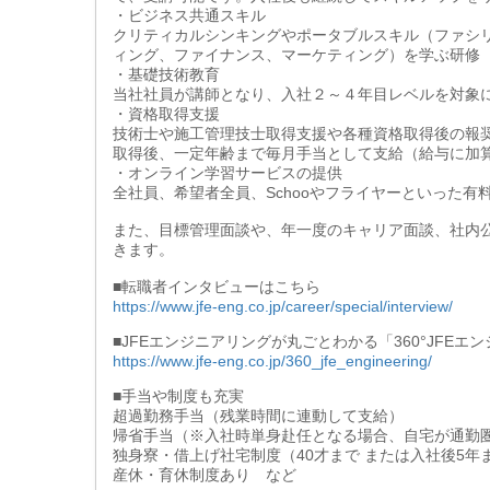
・ビジネス共通スキル
クリティカルシンキングやポータブルスキル（ファシ
ィング、ファイナンス、マーケティング）を学ぶ研修
・基礎技術教育
当社社員が講師となり、入社２～４年目レベルを対象
・資格取得支援
技術士や施工管理技士取得支援や各種資格取得後の報
取得後、一定年齢まで毎月手当として支給（給与に加
・オンライン学習サービスの提供
全社員、希望者全員、Schooやフライヤーといった
また、目標管理面談や、年一度のキャリア面談、社内
きます。
■転職者インタビューはこちら
https://www.jfe-eng.co.jp/career/special/interview/
■JFEエンジニアリングが丸ごとわかる「360°JFE
https://www.jfe-eng.co.jp/360_jfe_engineering/
■手当や制度も充実
超過勤務手当（残業時間に連動して支給）
帰省手当（※入社時単身赴任となる場合、自宅が通勤
独身寮・借上げ社宅制度（40才まで または入社後5年ま
産休・育休制度あり など