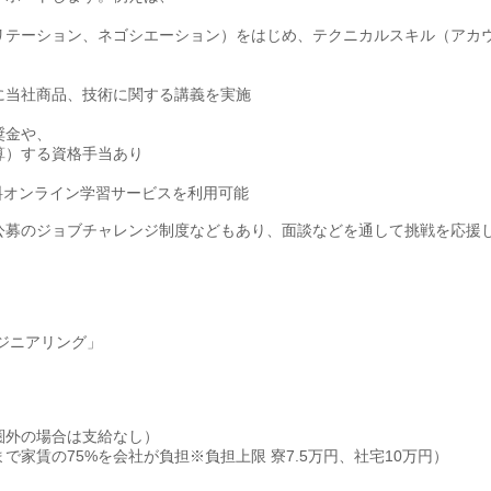
リテーション、ネゴシエーション）をはじめ、テクニカルスキル（アカ
に当社商品、技術に関する講義を実施
奨金や、
算）する資格手当あり
有料オンライン学習サービスを利用可能
公募のジョブチャレンジ制度などもあり、面談などを通して挑戦を応援
エンジニアリング」
圏外の場合は支給なし）
で家賃の75%を会社が負担※負担上限 寮7.5万円、社宅10万円）