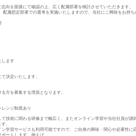
ご志向を面接にて確認の上、広く配属部署を検討させていただきます。
し、配属想定部署での選考を実施いたしますので、当社にご興味をお持ち
理
たします
にて決定いたします。
ける方を募集する増員となります。
ャレンジ制度あり
して技術に関わる研修まで幅広く、またオンライン学習や当社社員が講
ます。
イン学習サービスも利用可能ですので、ご自身の興味・関心や必要性に
サポートします。例えば、