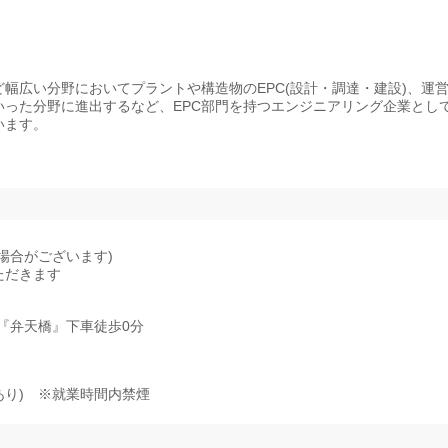
幅広い分野においてプラントや構造物のEPC(設計・調達・建設)、運
った分野に進出するなど、EPC部門を持つエンジニアリング企業とし
います。
場合がございます)
ただきます
『弁天橋』下車徒歩0分
り) ※就業時間内禁煙