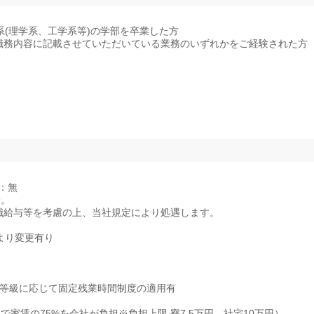
系(理学系、工学系等)の学部を卒業した方
職務内容に記載させていただいている業務のいずれかをご経験された方
：無
給。
職給与等を考慮の上、当社規定により処遇します。
により変更有り
・等級に応じて固定残業時間制度の適用有
家賃の75%を会社が負担※負担上限 寮7.5万円、社宅10万円）