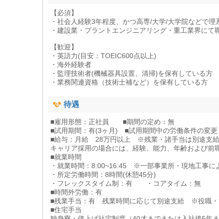
【必須】
・社会人経験3年程度、かつ高専/大学/大学院などで理
・建設業・プラントエンジニアリング・重工業界にて
【歓迎】
・英語力(目安：TOEIC600点以上)
・海外経験者
・監理技術者(機械器具設置、清掃)を保有している方
・業務関連資格（技術士補など）を保有している方
待遇
■雇用形態：正社員 ■期間の定め：無
■試用期間：有(3ヶ月) ■試用期間中の労働条件の変更
■給与：月給 28万円以上 ※残業・諸手当は別途支
キャリア採用の場合には、経験、能力、年齢および前
■就業時間
・就業時間：8:00~16:45 ※一部事業所・現地工事
・所定労働時間：8時間(休憩45分)
・フレックスタイム制：有 ・コアタイム：無
■時間外労働：有
■残業手当：有 残業時間に応じて別途支給 ※役職
■住宅手当
独身寮・借上げ社宅制度（40才までまたは入社後5年まで