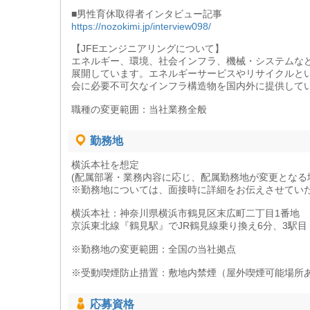
■男性育休取得者インタビュー記事
https://nozokimi.jp/interview098/
【JFEエンジニアリングについて】
エネルギー、環境、社会インフラ、機械・システムなど
展開しています。エネルギーサービスやリサイクルとい
会に必要不可欠なインフラ構造物を国内外に提供して
職種の変更範囲：当社業務全般
勤務地
横浜本社を想定
(配属部署・業務内容に応じ、配属勤務地が変更となる
※勤務地については、面接時に詳細をお伝えさせてい
横浜本社：神奈川県横浜市鶴見区末広町二丁目1番地
京浜東北線『鶴見駅』でJR鶴見線乗り換え6分、3駅目
※勤務地の変更範囲：全国の当社拠点
※受動喫煙防止措置：敷地内禁煙（屋外喫煙可能場所あ
応募資格