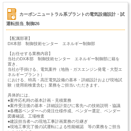
カーボンニュートラル系プラントの電気設備設計・試
運転担当_制御26
【配属部署】
DX本部 制御技術センター エネルギー制御部
【お任せする業務内容】
当社のDX本部 制御技術センター エネルギー制御部に籍を
置き、
当社が手掛ける、電気案件（地熱・ガスエンジン発電・大型エ
ネルギープラント）
における、特高・高圧電気設備の基本・詳細設計および現地試
験（使用前検査含む）業務をご担当いただきます。
具体的には、
●案件応札時の基本計画・見積業務
●案件受注後の基本・詳細設計並びに客先への技術説明・協議
●各機器ベンダーへの発注仕様作成、ベンダー選定、ベンダー
図書確認、工場検査
●建設担当者への現地工事計画業務の引継ぎ
●現地工事完了後の試運転による性能確認 等の業務をご担当