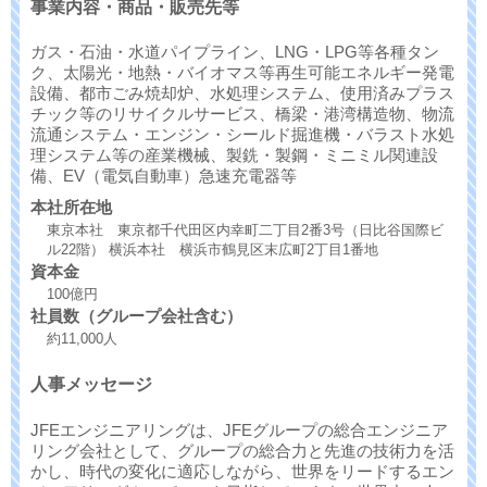
事業内容・商品・販売先等
ガス・石油・水道パイプライン、LNG・LPG等各種タン
ク、太陽光・地熱・バイオマス等再生可能エネルギー発電
設備、都市ごみ焼却炉、水処理システム、使用済みプラス
チック等のリサイクルサービス、橋梁・港湾構造物、物流
流通システム・エンジン・シールド掘進機・バラスト水処
理システム等の産業機械、製銑・製鋼・ミニミル関連設
備、EV（電気自動車）急速充電器等
本社所在地
東京本社 東京都千代田区内幸町二丁目2番3号（日比谷国際ビ
ル22階） 横浜本社 横浜市鶴見区末広町2丁目1番地
資本金
100億円
社員数（グループ会社含む）
約11,000人
人事メッセージ
JFEエンジニアリングは、JFEグループの総合エンジニア
リング会社として、グループの総合力と先進の技術力を活
かし、時代の変化に適応しながら、世界をリードするエン