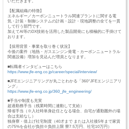
いただきます。
【配属組織の特徴】
エネルギー／カーボンニュートラル関連プラントに関する電
気・計装・制御システムの計画・設計・現地調整の全てを一貫
して行う部門です。
加えてAI等のDX技術を活用した製品開発にも積極的に手掛けて
おります。
【採用背景・事業を取り巻く状況】
今後の案件（地熱・ガスエンジン発電・カーボンニュートラル
関連設備）増加を見込んだ増員となります。
■転職者インタビューはこちら
https://www.jfe-eng.co.jp/career/special/interview/
■JFEエンジニアリングが丸ごとわかる「360°JFEエンジニアリ
ング」
https://www.jfe-eng.co.jp/360_jfe_engineering/
■手当や制度も充実
超過勤務手当（残業時間に連動して支給）
帰省手当（※入社時単身赴任となる場合、自宅が通勤圏外の場
合は支給なし）
独身寮・借上げ社宅制度（40才まで または入社後5年まで家賃
の75%を会社が負担※負担上限 寮7.5万円、社宅10万円）