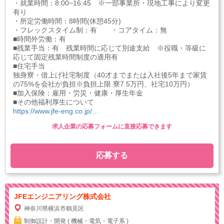
・就業時間：8:00~16:45 ※一部事業所・現地工事により変更
有り
・所定労働時間：8時間(休憩45分)
・フレックスタイム制：有 ・コアタイム：無
■時間外労働：有
■残業手当：有 残業時間に応じて別途支給 ※役職・等級に
応じて固定残業時間制度の適用有
■住宅手当
独身寮・借上げ社宅制度（40才までまたは入社後5年まで家賃
の75%を会社が負担※負担上限 寮7.5万円、社宅10万円）
■加入保険：雇用・労災・健康・厚生年金
■その他福利厚生について
https://www.jfe-eng.co.jp/…
求人企業の応募フォームに直接応募できます
応募する
JFEエンジニアリング株式会社
神奈川県横浜市鶴見区
制御設計・開発 ( 機械・電気・電子系 )