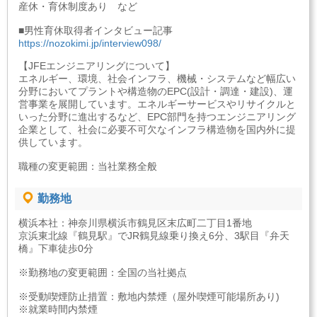
産休・育休制度あり など
■男性育休取得者インタビュー記事
https://nozokimi.jp/interview098/
【JFEエンジニアリングについて】
エネルギー、環境、社会インフラ、機械・システムなど幅広い
分野においてプラントや構造物のEPC(設計・調達・建設)、運
営事業を展開しています。エネルギーサービスやリサイクルと
いった分野に進出するなど、EPC部門を持つエンジニアリング
企業として、社会に必要不可欠なインフラ構造物を国内外に提
供しています。
職種の変更範囲：当社業務全般
勤務地
横浜本社：神奈川県横浜市鶴見区末広町二丁目1番地
京浜東北線『鶴見駅』でJR鶴見線乗り換え6分、3駅目『弁天
橋』下車徒歩0分
※勤務地の変更範囲：全国の当社拠点
※受動喫煙防止措置：敷地内禁煙（屋外喫煙可能場所あり)
※就業時間内禁煙