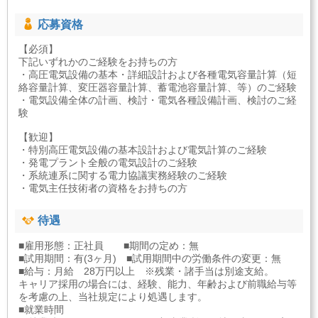
応募資格
【必須】
下記いずれかのご経験をお持ちの方
・高圧電気設備の基本・詳細設計および各種電気容量計算（短
絡容量計算、変圧器容量計算、蓄電池容量計算、等）のご経験
・電気設備全体の計画、検討・電気各種設備計画、検討のご経
験
【歓迎】
・特別高圧電気設備の基本設計および電気計算のご経験
・発電プラント全般の電気設計のご経験
・系統連系に関する電力協議実務経験のご経験
・電気主任技術者の資格をお持ちの方
待遇
■雇用形態：正社員 ■期間の定め：無
■試用期間：有(3ヶ月) ■試用期間中の労働条件の変更：無
■給与：月給 28万円以上 ※残業・諸手当は別途支給。
キャリア採用の場合には、経験、能力、年齢および前職給与等
を考慮の上、当社規定により処遇します。
■就業時間