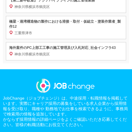
【第二新卒歓迎】 アクアパイプラインの施工管理業務
神奈川県横浜市鶴見区
橋梁・港湾構造物の製作における溶接・取付・仮組立・塗装作業者_製
作12
三重県津市
海外案件のPC上部工工事の施工管理及び入札対応_社会インフラ43
神奈川県横浜市鶴見区
JobChange（ジョブチェンジ）は、中途採用・転職情報を掲載して
います。実際にキャリア採用の募集をしている求人企業から採用情
報を受け取り、職種や 勤務地でお仕事を検索できるように、事務局
で検索用の情報を追加しています。
かならず採用情報の詳細ページをよくご確認いただき応募してくだ
さい。皆様の転職活動にお役立てください。