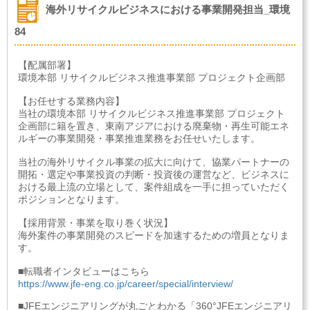
海外リサイクルビジネスにおける事業開発担当_環境
84
【配属部署】
環境本部 リサイクルビジネス推進事業部 プロジェクト企画部
【お任せする業務内容】
当社の環境本部 リサイクルビジネス推進事業部 プロジェクト
企画部に籍を置き、東南アジアにおける廃棄物・再生可能エネ
ルギーの事業開発・事業推進業務をお任せいたします。
当社の海外リサイクル事業の拡大に向けて、協業パートナーの
開拓・選定や事業投資の判断・投資後の運営など、ビジネスに
おける最上流の立場として、案件組成を一手に担っていただく
ポジションとなります。
【採用背景・事業を取り巻く状況】
海外案件の事業開発のスピードを加速するための増員となりま
す。
■転職者インタビューはこちら
https://www.jfe-eng.co.jp/career/special/interview/
■JFEエンジニアリングが丸ごとわかる「360°JFEエンジニアリ