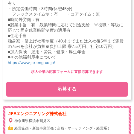
有り
・所定労働時間：8時間(休憩45分)
・フレックスタイム制：有 ・コアタイム：無
■時間外労働：有
■残業手当：有 残業時間に応じて別途支給 ※役職・等級に
応じて固定残業時間制度の適用有
■住宅手当
独身寮・借上げ社宅制度（40才までまたは入社後5年まで家賃
の75%を会社が負担※負担上限 寮7.5万円、社宅10万円）
■加入保険：雇用・労災・健康・厚生年金
■その他福利厚生について
https://www.jfe-eng.co.jp/…
求人企業の応募フォームに直接応募できます
応募する
JFEエンジニアリング株式会社
神奈川県横浜市鶴見区
経営企画・新規事業開発 ( 企画・マーケティング・経営系 )