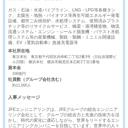
ガス・石油・水道パイプライン、LNG・LPG等各種タン
ク、太陽光・地熱・バイオマス等再生可能エネルギー発電
設備、都市ごみ焼却炉、水処理システム、使用済みプラス
チック等のリサイクルサービス、橋梁・港湾構造物、物流
流通システム・エンジン・シールド掘進機・バラスト水処
理システム等の産業機械、製銑・製鋼・ミニミル関連設
備、EV（電気自動車）急速充電器等
本社所在地
東京本社 東京都千代田区内幸町二丁目2番3号（日比谷国際ビ
ル22階） 横浜本社 横浜市鶴見区末広町2丁目1番地
資本金
100億円
社員数（グループ会社含む）
約11,000人
人事メッセージ
JFEエンジニアリングは、JFEグループの総合エンジニア
リング会社として、グループの総合力と先進の技術力を活
かし、時代の変化に適応しながら、世界をリードするエン
ジニアリングカンパニーを目指しています。世界中の人々