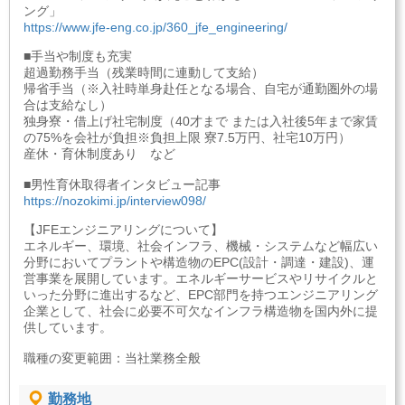
ング」
https://www.jfe-eng.co.jp/360_jfe_engineering/
■手当や制度も充実
超過勤務手当（残業時間に連動して支給）
帰省手当（※入社時単身赴任となる場合、自宅が通勤圏外の場
合は支給なし）
独身寮・借上げ社宅制度（40才まで または入社後5年まで家賃
の75%を会社が負担※負担上限 寮7.5万円、社宅10万円）
産休・育休制度あり など
■男性育休取得者インタビュー記事
https://nozokimi.jp/interview098/
【JFEエンジニアリングについて】
エネルギー、環境、社会インフラ、機械・システムなど幅広い
分野においてプラントや構造物のEPC(設計・調達・建設)、運
営事業を展開しています。エネルギーサービスやリサイクルと
いった分野に進出するなど、EPC部門を持つエンジニアリング
企業として、社会に必要不可欠なインフラ構造物を国内外に提
供しています。
職種の変更範囲：当社業務全般
勤務地