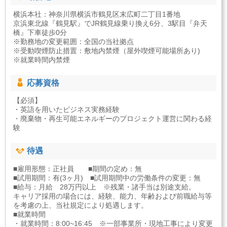
横浜本社：神奈川県横浜市鶴見区末広町二丁目1番地
京浜東北線『鶴見駅』でJR鶴見線乗り換え6分、3駅目『弁天
橋』下車徒歩0分
※勤務地の変更範囲：全国の当社拠点
※受動喫煙防止措置：敷地内禁煙（屋外喫煙可能場所あり)
※就業時間内禁煙
応募資格
【必須】
・英語を用いたビジネス実務経験
・廃棄物・再生可能エネルギーのプロジェクト運営に関わる経
験
待遇
■雇用形態：正社員 ■期間の定め：無
■試用期間：有(3ヶ月) ■試用期間中の労働条件の変更：無
■給与：月給 28万円以上 ※残業・諸手当は別途支給。
キャリア採用の場合には、経験、能力、年齢および前職給与等
を考慮の上、当社規定により処遇します。
■就業時間
・就業時間：8:00~16:45 ※一部事業所・現地工事により変更