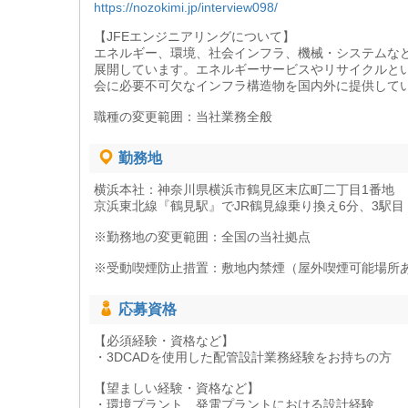
https://nozokimi.jp/interview098/
【JFEエンジニアリングについて】
エネルギー、環境、社会インフラ、機械・システムなど
展開しています。エネルギーサービスやリサイクルとい
会に必要不可欠なインフラ構造物を国内外に提供して
職種の変更範囲：当社業務全般
勤務地
横浜本社：神奈川県横浜市鶴見区末広町二丁目1番地
京浜東北線『鶴見駅』でJR鶴見線乗り換え6分、3駅目
※勤務地の変更範囲：全国の当社拠点
※受動喫煙防止措置：敷地内禁煙（屋外喫煙可能場所あ
応募資格
【必須経験・資格など】
・3DCADを使用した配管設計業務経験をお持ちの方
【望ましい経験・資格など】
・環境プラント、発電プラントにおける設計経験