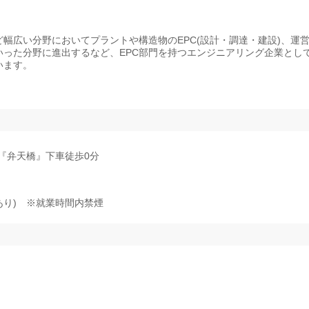
幅広い分野においてプラントや構造物のEPC(設計・調達・建設)、運
った分野に進出するなど、EPC部門を持つエンジニアリング企業とし
います。
『弁天橋』下車徒歩0分
り) ※就業時間内禁煙