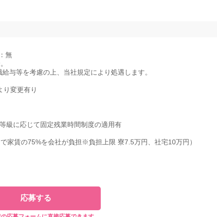
：無
給。
職給与等を考慮の上、当社規定により処遇します。
により変更有り
・等級に応じて固定残業時間制度の適用有
家賃の75%を会社が負担※負担上限 寮7.5万円、社宅10万円）
応募する
業の応募フォームに直接応募できます