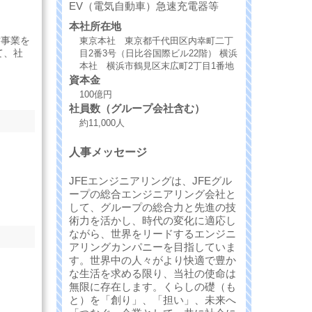
EV（電気自動車）急速充電器等
本社所在地
営事業を
東京本社 東京都千代田区内幸町二丁
て、社
目2番3号（日比谷国際ビル22階） 横浜
本社 横浜市鶴見区末広町2丁目1番地
資本金
100億円
社員数（グループ会社含む）
約11,000人
人事メッセージ
JFEエンジニアリングは、JFEグル
ープの総合エンジニアリング会社と
して、グループの総合力と先進の技
術力を活かし、時代の変化に適応し
ながら、世界をリードするエンジニ
アリングカンパニーを目指していま
す。世界中の人々がより快適で豊か
な生活を求める限り、当社の使命は
無限に存在します。くらしの礎（も
と）を「創り」、「担い」、未来へ