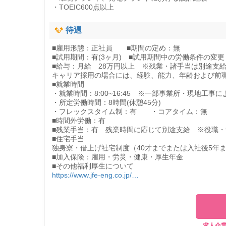
・TOEIC600点以上
待遇
■雇用形態：正社員 ■期間の定め：無
■試用期間：有(3ヶ月) ■試用期間中の労働条件の変更
■給与：月給 28万円以上 ※残業・諸手当は別途支
キャリア採用の場合には、経験、能力、年齢および前
■就業時間
・就業時間：8:00~16:45 ※一部事業所・現地工事
・所定労働時間：8時間(休憩45分)
・フレックスタイム制：有 ・コアタイム：無
■時間外労働：有
■残業手当：有 残業時間に応じて別途支給 ※役職
■住宅手当
独身寮・借上げ社宅制度（40才までまたは入社後5年まで
■加入保険：雇用・労災・健康・厚生年金
■その他福利厚生について
https://www.jfe-eng.co.jp/…
求人企