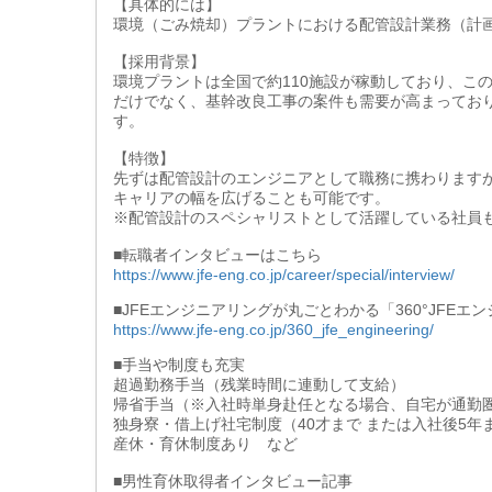
【具体的には】
環境（ごみ焼却）プラントにおける配管設計業務（計
【採用背景】
環境プラントは全国で約110施設が稼動しており、こ
だけでなく、基幹改良工事の案件も需要が高まってお
す。
【特徴】
先ずは配管設計のエンジニアとして職務に携わります
キャリアの幅を広げることも可能です。
※配管設計のスペシャリストとして活躍している社員
■転職者インタビューはこちら
https://www.jfe-eng.co.jp/career/special/interview/
■JFEエンジニアリングが丸ごとわかる「360°JFE
https://www.jfe-eng.co.jp/360_jfe_engineering/
■手当や制度も充実
超過勤務手当（残業時間に連動して支給）
帰省手当（※入社時単身赴任となる場合、自宅が通勤
独身寮・借上げ社宅制度（40才まで または入社後5年ま
産休・育休制度あり など
■男性育休取得者インタビュー記事