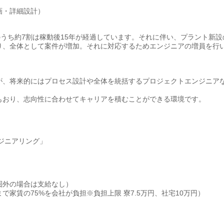
画・詳細設計）
のうち約7割は稼動後15年が経過しています。それに伴い、プラント新設
り、全体として案件が増加。それに対応するためエンジニアの増員を行
が、将来的にはプロセス設計や全体を統括するプロジェクトエンジニア
もおり、志向性に合わせてキャリアを積むことができる環境です。
エンジニアリング」
圏外の場合は支給なし）
で家賃の75%を会社が負担※負担上限 寮7.5万円、社宅10万円）