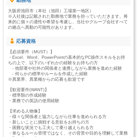
勤務地
大阪府池田市（本社（池田）工場第一地区）
※入社後は記載された勤務地で業務を担っていただきます。将
来的に個々の適性や希望を考慮し、当社やグループ会社すべて
の拠点へ異動の可能性があります。
応募資格
【必須要件（MUST）】
・Excel、Word、PowerPointの基本的なPC操作スキルをお持
ちの上で、以下のいずれかの経験をお持ちの方
- 他部署や社外の関係者と連携しながら業務を進めた経験
- 何らかの標準やルールを作成した経験
※異業界、異業種からの応募も歓迎です
【歓迎要件(WANT)】
・標準類の作成経験
・業務での英語の使用経験
【求める人物像】
・様々な関係者と協力しながら仕事を進められる方
・新しいことに挑戦する意欲をお持ちの方
・困難な状況でも工夫して乗り越えられる方
・単なるルール管理ではなく、その背景や目的を理解して業務