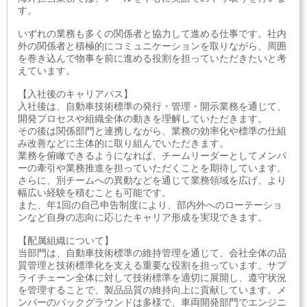
す。
いずれの業務も多くの関係者と協力して進める仕事です。社内
外の関係者と積極的にコミュニケーションを取りながら、周囲
を巻き込んで物事を前に進める役割を担っていただきたいと考
えています。
【入社後のキャリアパス】
入社後は、自動車技術標準の発行・管理・開示業務を通じて、
開発プロセスや組織全体の動きを理解していただきます。
その後は関係部門と連携しながら、業務の効率化や標準の仕組
み改善などに主体的に取り組んでいただきます。
業務を俯瞰できるようになれば、チームリーダーとしてメンバ
ーの牽引や業務推進を担っていただくことを期待しています。
さらに、別チームへの異動などを通じて業務領域を広げ、より
幅広い経験を積むことも可能です。
また、年1回の自己申告制度により、部内外へのローテーショ
ンなど自身の志向に応じたキャリア形成を実現できます。
【配属組織について】
当部門は、自動車技術標準の維持管理を通じて、会社全体の品
質管理と技術標準化を支える重要な役割を担っています。サプ
ライチェーン全体に対して技術標準を適切に展開し、遵守状況
を管理することで、製品品質の維持向上に貢献しています。メ
ンバーのバックグラウンドは多様で、車両開発部門でエンジニ