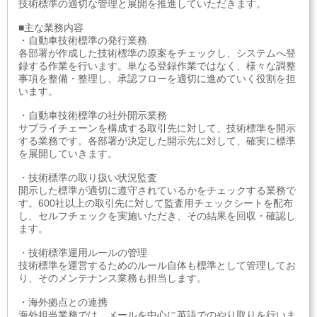
技術標準の適切な管理と展開を推進していただきます。
■主な業務内容
・自動車技術標準の発行業務
各部署が作成した技術標準の原案をチェックし、システムへ登
録する作業を行います。単なる登録作業ではなく、様々な調整
事項を整備・整理し、承認フローを適切に進めていく役割を担
います。
・自動車技術標準の社外開示業務
サプライチェーンを構成する取引先に対して、技術標準を開示
する業務です。各部署が決定した開示先に対して、確実に標準
を展開していきます。
・技術標準の取り扱い状況監査
開示した標準が適切に遵守されているかをチェックする業務で
す。600社以上の取引先に対して監査用チェックシートを配布
し、セルフチェックを実施いただき、その結果を回収・確認し
ます。
・技術標準運用ルールの管理
技術標準を運営するためのルール自体も標準として管理してお
り、そのメンテナンス業務も担当します。
・海外拠点との連携
海外担当業務では、メールを中心に英語でのやり取りを行いま