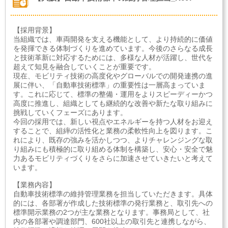
【採用背景】
当組織では、車両開発を支える機能として、より持続的に価値
を発揮できる体制づくりを進めています。今後のさらなる成長
と技術革新に対応するためには、多様な人材が活躍し、世代を
超えて知見を融合していくことが重要です。
現在、モビリティ技術の高度化やグローバルでの開発連携の進
展に伴い、「自動車技術標準」の重要性は一層高まっていま
す。これに応じて、標準の整備・運用をよりスピーディーかつ
高度に推進し、組織としても継続的な改善や新たな取り組みに
挑戦していくフェーズにあります。
今回の採用では、新しい視点やエネルギーを持つ人材をお迎え
することで、組繂の活性化と業務の柔軟性向上を図ります。こ
れにより、既存の強みを活かしつつ、よりチャレンジングな取
り組みにも積極的に取り組める体制を構築し、安心・安全で魅
力あるモビリティづくりをさらに加速させていきたいと考えて
います。
【業務内容】
自動車技術標準の維持管理業務を担当していただきます。具体
的には、各部署が作成した技術標準の発行業務と、取引先への
標準開示業務の2つが主な業務となります。事務局として、社
内の各部署や調達部門、600社以上の取引先と連携しながら、