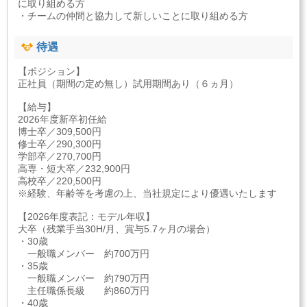
に取り組める方
・チームの仲間と協力して新しいことに取り組める方
待遇
【ポジション】
正社員（期間の定め無し）試用期間あり（６ヵ月）
【給与】
2026年度新卒初任給
博士卒／309,500円
修士卒／290,300円
学部卒／270,700円
高専・短大卒／232,900円
高校卒／220,500円
※経験、年齢等を考慮の上、当社規定により優遇いたします
【2026年度表記：モデル年収】
大卒（残業手当30H/月、賞与5.7ヶ月の場合）
・30歳
一般職メンバー 約700万円
・35歳
一般職メンバー 約790万円
主任職係長級 約860万円
・40歳