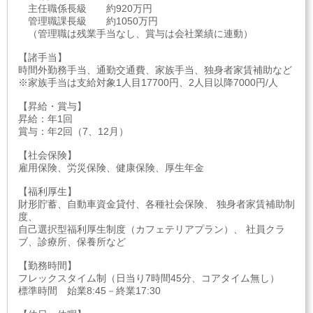
主任職係長級 約920万円
管理職課長級 約1050万円
（管理職は残業手当なし、賞与は会社業績に連動）
【諸手当】
時間外勤務手当、通勤交通費、家族手当、独身者家賃補助など
※家族手当は支給対象1人目17700円、2人目以降7000円/人
【昇給・賞与】
昇給：年1回
賞与：年2回（7、12月）
【社会保険】
雇用保険、労災保険、健康保険、厚生年金
【福利厚生】
財形貯蓄、自動車資金貸付、各種社会保険、 独身者家賃補助制
度、
自己選択型福利厚生制度（カフェテリアプラン）、 社員クラ
ブ、診療所、保養所など
【勤務時間】
フレックスタイム制（日当り7時間45分、コアタイム無し）
標準時間 始業8:45－終業17:30