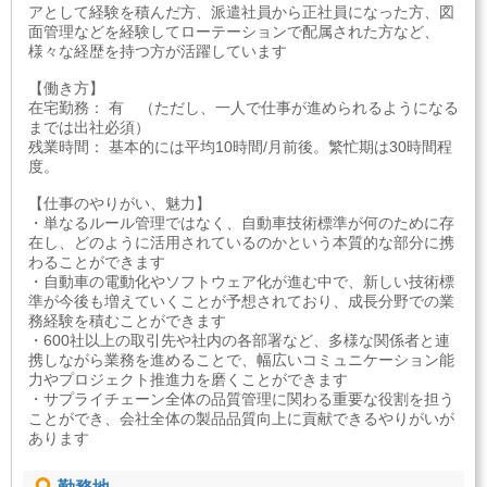
アとして経験を積んだ方、派遣社員から正社員になった方、図
面管理などを経験してローテーションで配属された方など、
様々な経歴を持つ方が活躍しています
【働き方】
在宅勤務： 有 （ただし、一人で仕事が進められるようになる
までは出社必須）
残業時間： 基本的には平均10時間/月前後。繁忙期は30時間程
度。
【仕事のやりがい、魅力】
・単なるルール管理ではなく、自動車技術標準が何のために存
在し、どのように活用されているのかという本質的な部分に携
わることができます
・自動車の電動化やソフトウェア化が進む中で、新しい技術標
準が今後も増えていくことが予想されており、成長分野での業
務経験を積むことができます
・600社以上の取引先や社内の各部署など、多様な関係者と連
携しながら業務を進めることで、幅広いコミュニケーション能
力やプロジェクト推進力を磨くことができます
・サプライチェーン全体の品質管理に関わる重要な役割を担う
ことができ、会社全体の製品品質向上に貢献できるやりがいが
あります