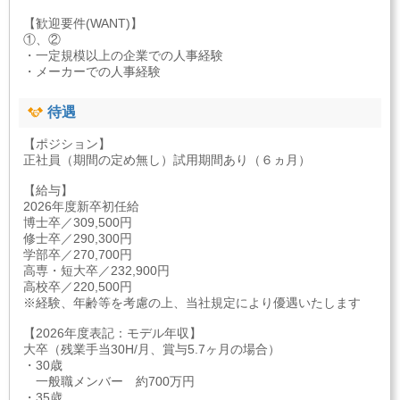
【歓迎要件(WANT)】
①、②
・一定規模以上の企業での人事経験
・メーカーでの人事経験
待遇
【ポジション】
正社員（期間の定め無し）試用期間あり（６ヵ月）
【給与】
2026年度新卒初任給
博士卒／309,500円
修士卒／290,300円
学部卒／270,700円
高専・短大卒／232,900円
高校卒／220,500円
※経験、年齢等を考慮の上、当社規定により優遇いたします
【2026年度表記：モデル年収】
大卒（残業手当30H/月、賞与5.7ヶ月の場合）
・30歳
一般職メンバー 約700万円
・35歳