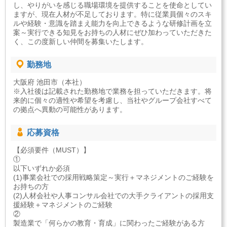
し、やりがいを感じる職場環境を提供することを使命としてい
ますが、現在人材が不足しております。特に従業員個々のスキ
ルや経験・意識を踏まえ能力を向上できるような研修計画を立
案～実行できる知見をお持ちの人材にぜひ加わっていただきた
く、この度新しい仲間を募集いたします。
勤務地
大阪府 池田市（本社）
※入社後は記載された勤務地で業務を担っていただきます。将
来的に個々の適性や希望を考慮し、当社やグループ会社すべて
の拠点へ異動の可能性があります。
応募資格
【必須要件（MUST）】
①
以下いずれか必須
(1)事業会社での採用戦略策定～実行＋マネジメントのご経験を
お持ちの方
(2)人材会社や人事コンサル会社での大手クライアントの採用支
援経験＋マネジメントのご経験
②
製造業で「何らかの教育・育成」に関わったご経験がある方