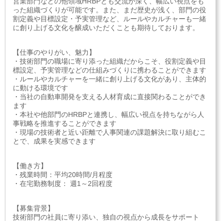
営業部門などの他領域HRBPとも交流が深く、幅広い視点をも
った組織づくりが可能です。また、まだ歴史が浅く、部門の役
割定義や目標設定・予実管理など、ルールやカルチャーも一緒
に創り上げる文化を醸成いただくことも期待しております。
【仕事のやりがい、魅力】
・技術部門の職場に寄り添った組織だからこそ、役割定義や目
標設定、予実管理などの仕組みづくりに携わることができます
・ルールやカルチャーを一緒に創り上げる文化があり、主体的
に動ける環境です
・当社の自動車開発を支える人材育成に直接関わることができ
ます
・本社や他部門のHRBPと連携し、幅広い視点を持ちながら人
事戦略を推進することができます
・現場の技術者と近い距離で人事関連の課題解決に取り組むこ
とで、成果を実感できます
【働き方】
・残業時間：平均20時間/月程度
・在宅勤務制度： 週1～2回程度
【募集背景】
技術部門の社員に寄り添い、独自の視点から成長をサポート