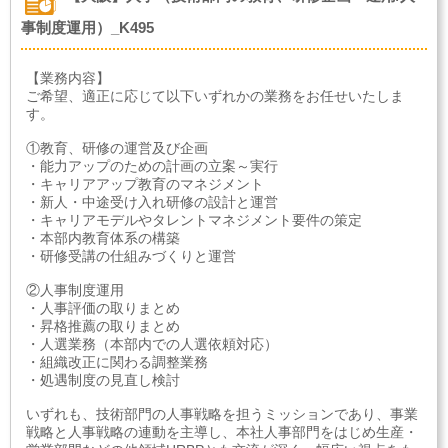
事制度運用）_K495
【業務内容】
ご希望、適正に応じて以下いずれかの業務をお任せいたしま
す。
①教育、研修の運営及び企画
・能力アップのための計画の立案～実行
・キャリアアップ教育のマネジメント
・新人・中途受け入れ研修の設計と運営
・キャリアモデルやタレントマネジメント要件の策定
・本部内教育体系の構築
・研修受講の仕組みづくりと運営
②人事制度運用
・人事評価の取りまとめ
・昇格推薦の取りまとめ
・人選業務（本部内での人選依頼対応）
・組織改正に関わる調整業務
・処遇制度の見直し検討
いずれも、技術部門の人事戦略を担うミッションであり、事業
戦略と人事戦略の連動を主導し、本社人事部門をはじめ生産・