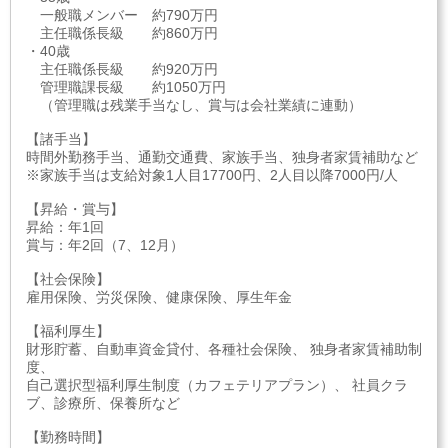
一般職メンバー 約790万円
主任職係長級 約860万円
・40歳
主任職係長級 約920万円
管理職課長級 約1050万円
（管理職は残業手当なし、賞与は会社業績に連動）
【諸手当】
時間外勤務手当、通勤交通費、家族手当、独身者家賃補助など
※家族手当は支給対象1人目17700円、2人目以降7000円/人
【昇給・賞与】
昇給：年1回
賞与：年2回（7、12月）
【社会保険】
雇用保険、労災保険、健康保険、厚生年金
【福利厚生】
財形貯蓄、自動車資金貸付、各種社会保険、 独身者家賃補助制
度、
自己選択型福利厚生制度（カフェテリアプラン）、 社員クラ
ブ、診療所、保養所など
【勤務時間】