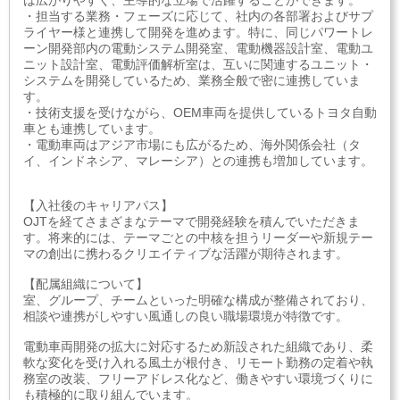
は広がりやすく、主導的な立場で活躍することができます。
・担当する業務・フェーズに応じて、社内の各部署およびサプ
ライヤー様と連携して開発を進めます。特に、同じパワートレ
ーン開発部内の電動システム開発室、電動機器設計室、電動ユ
ニット設計室、電動評価解析室は、互いに関連するユニット・
システムを開発しているため、業務全般で密に連携していま
す。
・技術支援を受けながら、OEM車両を提供しているトヨタ自動
車とも連携しています。
・電動車両はアジア市場にも広がるため、海外関係会社（タ
イ、インドネシア、マレーシア）との連携も増加しています。
【入社後のキャリアパス】
OJTを経てさまざまなテーマで開発経験を積んでいただきま
す。将来的には、テーマごとの中核を担うリーダーや新規テー
マの創出に携わるクリエイティブな活躍が期待されます。
【配属組織について】
室、グループ、チームといった明確な構成が整備されており、
相談や連携がしやすい風通しの良い職場環境が特徴です。
電動車両開発の拡大に対応するため新設された組織であり、柔
軟な変化を受け入れる風土が根付き、リモート勤務の定着や執
務室の改装、フリーアドレス化など、働きやすい環境づくりに
も積極的に取り組んでいます。