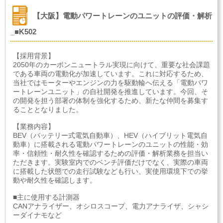
【大阪】電動パワートレーンのユニットの評価・解析
_■K502
【採用背景】
2050年のカーボンニュートラル実現に向けて、重要な社会課題
である車両の電動化が加速しています。これに対応するため、
当社ではモーターやエンジンの力を駆動輪へ伝える「電動パワ
ートレーンユニット」の自社開発を推進しています。今回、そ
の開発を担う部署の体制を強化するため、新たな仲間を募集す
ることとなりました。
【業務内容】
BEV（バッテリー式電気自動車）、HEV（ハイブリット電気自
動車）に搭載される電動パワートレーンのユニットの性能・効
率・信頼性・耐久性を確認するための評価・解析業務を担当い
ただきます。実験室内でのベンチ評価だけでなく、実際の車両
に搭載した状態での走行試験なども行い、実使用環境下での挙
動や耐久性を確認します。
■主に使用する計測器
CANアナライザー、オシロスコープ、電力アナライザ、シャシ
ーダイナモなど