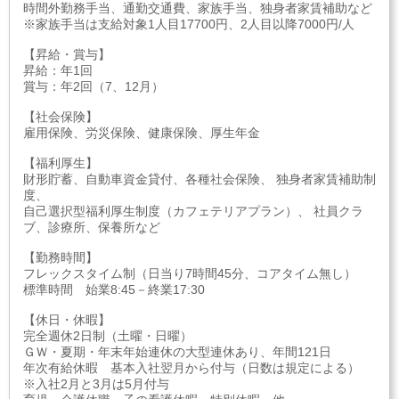
時間外勤務手当、通勤交通費、家族手当、独身者家賃補助など
※家族手当は支給対象1人目17700円、2人目以降7000円/人
【昇給・賞与】
昇給：年1回
賞与：年2回（7、12月）
【社会保険】
雇用保険、労災保険、健康保険、厚生年金
【福利厚生】
財形貯蓄、自動車資金貸付、各種社会保険、 独身者家賃補助制
度、
自己選択型福利厚生制度（カフェテリアプラン）、 社員クラ
ブ、診療所、保養所など
【勤務時間】
フレックスタイム制（日当り7時間45分、コアタイム無し）
標準時間 始業8:45－終業17:30
【休日・休暇】
完全週休2日制（土曜・日曜）
ＧＷ・夏期・年末年始連休の大型連休あり、年間121日
年次有給休暇 基本入社翌月から付与（日数は規定による）
※入社2月と3月は5月付与