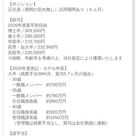
【ポジション】
正社員（期間の定め無し）試用期間あり（６ヵ月）
【給与】
2026年度新卒初任給
博士卒／309,500円
修士卒／290,300円
学部卒／270,700円
高専・短大卒／232,900円
高校卒／220,500円
※経験、年齢等を考慮の上、当社規定により優遇いたします
【2026年度表記：モデル年収】
大卒（残業手当30H/月、賞与5.7ヶ月の場合）
・30歳
一般職メンバー 約700万円
・35歳
一般職メンバー 約790万円
主任職係長級 約860万円
・40歳
主任職係長級 約920万円
管理職課長級 約1050万円
（管理職は残業手当なし、賞与は会社業績に連動）
【諸手当】