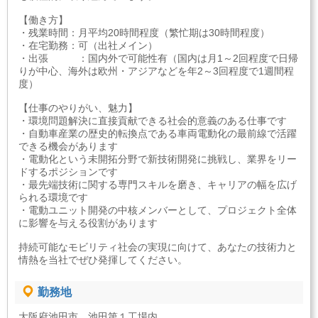
【働き方】
・残業時間：月平均20時間程度（繁忙期は30時間程度）
・在宅勤務：可（出社メイン）
・出張 ：国内外で可能性有（国内は月1～2回程度で日帰
りが中心、海外は欧州・アジアなどを年2～3回程度で1週間程
度）
【仕事のやりがい、魅力】
・環境問題解決に直接貢献できる社会的意義のある仕事です
・自動車産業の歴史的転換点である車両電動化の最前線で活躍
できる機会があります
・電動化という未開拓分野で新技術開発に挑戦し、業界をリー
ドするポジションです
・最先端技術に関する専門スキルを磨き、キャリアの幅を広げ
られる環境です
・電動ユニット開発の中核メンバーとして、プロジェクト全体
に影響を与える役割があります
持続可能なモビリティ社会の実現に向けて、あなたの技術力と
情熱を当社でぜひ発揮してください。
勤務地
大阪府池田市 池田第１工場内