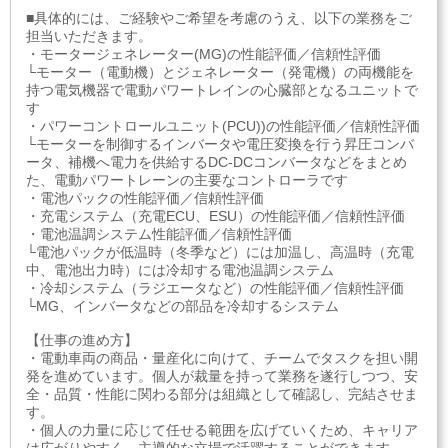
■具体的には、ご経験やご希望を考慮のうえ、以下の業務をご
担当いただきます。
・モータージェネレーター(MG)の性能評価／信頼性評価
└モーター（電動機）とジェネレーター（発電機）の両機能を
持つ電気機器で電動パワートレインの心臓部となるユニットで
す
・パワーコントロールユニット(PCU))の性能評価／信頼性評価
└モーターを制御するインバータや電圧変換を行う昇圧コンバ
ータ、補機へ電力を供給するDC-DCコンバータなどをまとめ
た、電動パワートレーンの主要なコントローラです
・電池パックの性能評価／信頼性評価
・充電システム（充電ECU、ESU）の性能評価／信頼性評価
・電池温調システム性能評価／信頼性評価
└電池パックが低温時（冬季など）には加温し、高温時（充電
中、電池出力時）には冷却する電池温調システム
・冷却システム（ラジエータなど）の性能評価／信頼性評価
└MG、インバータなどの部品を冷却するシステム
【仕事の進め方】
・電動車両の商品・量産化に向けて、チームでタスクを担い開
発を進めています。個人が裁量を持って業務を遂行しつつ、安
全・品質・性能に関わる部分は組織として確認し、完結させま
す。
・個人の力量に応じて任せる範囲を広げていくため、キャリア