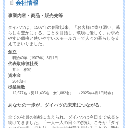
会社情報
事業内容・商品・販売先等
ダイハツは、1907年の創業以来、「お客様に寄り添い、暮
らしを豊かにする」ことを目指し、環境に優しく、お求め
やすい価格と使いやすいスモールカーで人々の暮らしを支
えてまいりました。
創立
明治40年（1907年）3月1日
代表取締役社長
井上 雅宏
資本金
284億円
従業員数
12,577名（男11,495名 女1,082名） （2025年4月1日時点）
あなたの一歩が、ダイハツの未来につながる。
全ての社員の挑戦に支えられ、ダイハツは今日まで成長を
続けてきました。「一人一人の日々の挑戦」こそが「ダイ
ハツの一歩」であり、その一歩が積み重なることで、新た