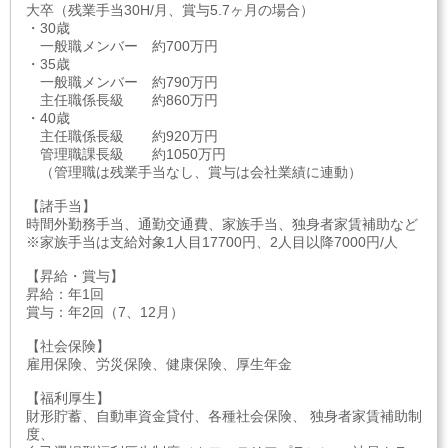
大卒（残業手当30H/月、賞与5.7ヶ月の場合）
・30歳
一般職メンバー 約700万円
・35歳
一般職メンバー 約790万円
主任職係長級 約860万円
・40歳
主任職係長級 約920万円
管理職課長級 約1050万円
（管理職は残業手当なし、賞与は会社業績に連動）
【諸手当】
時間外勤務手当、通勤交通費、家族手当、独身者家賃補助など
※家族手当は支給対象1人目17700円、2人目以降7000円/人
【昇給・賞与】
昇給：年1回
賞与：年2回（7、12月）
【社会保険】
雇用保険、労災保険、健康保険、厚生年金
【福利厚生】
財形貯蓄、自動車資金貸付、各種社会保険、 独身者家賃補助制
度、