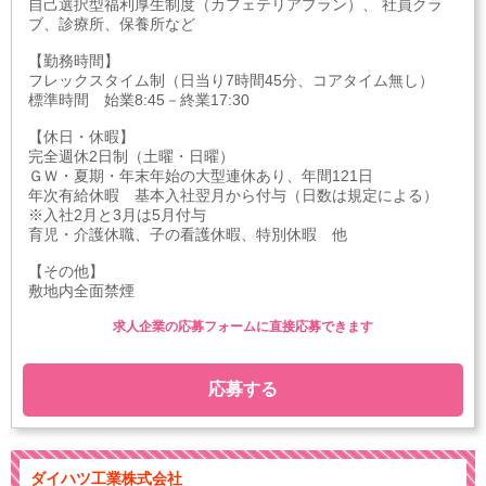
自己選択型福利厚生制度（カフェテリアプラン）、 社員クラ
ブ、診療所、保養所など
【勤務時間】
フレックスタイム制（日当り7時間45分、コアタイム無し）
標準時間 始業8:45－終業17:30
【休日・休暇】
完全週休2日制（土曜・日曜）
ＧＷ・夏期・年末年始の大型連休あり、年間121日
年次有給休暇 基本入社翌月から付与（日数は規定による）
※入社2月と3月は5月付与
育児・介護休職、子の看護休暇、特別休暇 他
【その他】
敷地内全面禁煙
求人企業の応募フォームに直接応募できます
応募する
ダイハツ工業株式会社