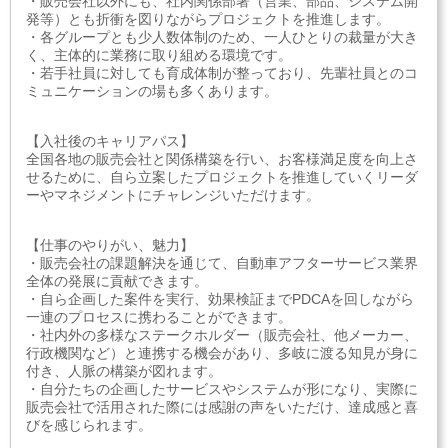
・販売会社以外にも、社内関係部署（営業、部品、システム開
発等）とも折衝を図りながらプロジェクトを推進します。
・各グループとも少人数体制のため、一人ひとりの裁量が大き
く、主体的に業務に取り組める環境です。
・若手社員に対しても育成体制が整っており、先輩社員とのコ
ミュニケーションの場も多くあります。
【入社後のキャリアパス】
全国各地の販売会社と関係構築を行い、お客様満足度を向上さ
せるために、自ら立案したプロジェクトを推進していくリーダ
ーやマネジメントにチャレンジいただけます。
【仕事のやりがい、魅力】
・販売会社の課題解決を通じて、自動車アフターサービス業界
全体の発展に貢献できます。
・自ら企画した案件を実行、効果検証までPDCAを回しながら
一連のプロセスに携わることができます。
・社内外の多様なステークホルダー（販売会社、他メーカー、
行政機関など）と連携する機会があり、多岐に渡る知見が身に
付き、人脈の構築が図れます。
・自分たちの企画したサービスやシステムが形になり、実際に
販売会社で活用された際には感謝の声をいただけ、達成感と喜
びを感じられます。