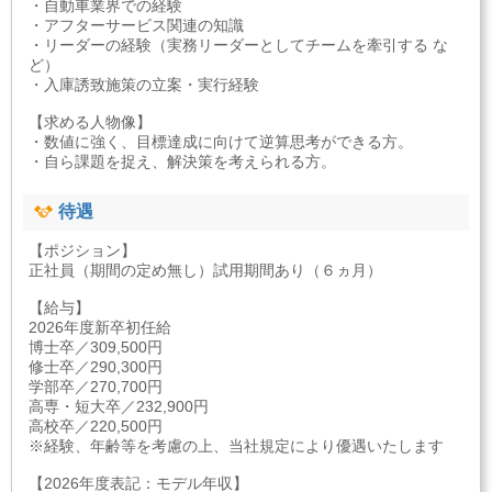
・自動車業界での経験
・アフターサービス関連の知識
・リーダーの経験（実務リーダーとしてチームを牽引する な
ど）
・入庫誘致施策の立案・実行経験
【求める人物像】
・数値に強く、目標達成に向けて逆算思考ができる方。
・自ら課題を捉え、解決策を考えられる方。
待遇
【ポジション】
正社員（期間の定め無し）試用期間あり（６ヵ月）
【給与】
2026年度新卒初任給
博士卒／309,500円
修士卒／290,300円
学部卒／270,700円
高専・短大卒／232,900円
高校卒／220,500円
※経験、年齢等を考慮の上、当社規定により優遇いたします
【2026年度表記：モデル年収】