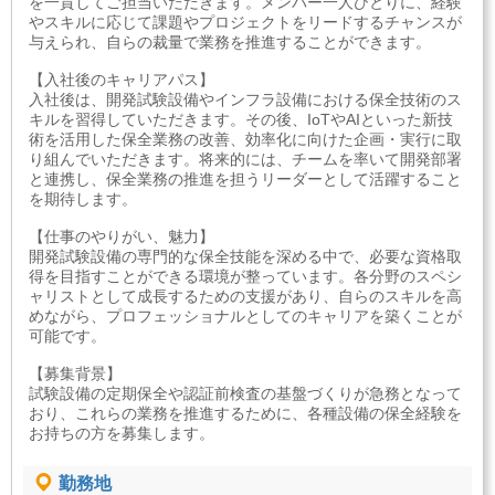
を一貫してご担当いただきます。メンバー一人ひとりに、経験
やスキルに応じて課題やプロジェクトをリードするチャンスが
与えられ、自らの裁量で業務を推進することができます。
【入社後のキャリアパス】
入社後は、開発試験設備やインフラ設備における保全技術のス
キルを習得していただきます。その後、IoTやAIといった新技
術を活用した保全業務の改善、効率化に向けた企画・実行に取
り組んでいただきます。将来的には、チームを率いて開発部署
と連携し、保全業務の推進を担うリーダーとして活躍すること
を期待します。
【仕事のやりがい、魅力】
開発試験設備の専門的な保全技能を深める中で、必要な資格取
得を目指すことができる環境が整っています。各分野のスペシ
ャリストとして成長するための支援があり、自らのスキルを高
めながら、プロフェッショナルとしてのキャリアを築くことが
可能です。
【募集背景】
試験設備の定期保全や認証前検査の基盤づくりが急務となって
おり、これらの業務を推進するために、各種設備の保全経験を
お持ちの方を募集します。
勤務地