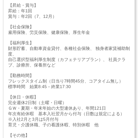
【昇給・賞与】
昇給：年1回
賞与：年2回（7、12月）
【社会保険】
雇用保険、労災保険、健康保険、厚生年金
【福利厚生】
財形貯蓄、自動車資金貸付、各種社会保険、 独身者家賃補助制
度、
自己選択型福利厚生制度（カフェテリアプラン）、 社員クラ
ブ、診療所、保養所など
【勤務時間】
フレックスタイム制（日当り7時間45分、コアタイム無し）
標準時間 始業8:45－終業17:30
【休日・休暇】
完全週休2日制（土曜・日曜）
ＧＷ・夏期・年末年始の大型連休あり、年間121日
年次有給休暇 基本入社翌月から付与（日数は規定による）
※入社2月と3月は5月付与
育児・介護休職、子の看護休暇、特別休暇 他
【その他】