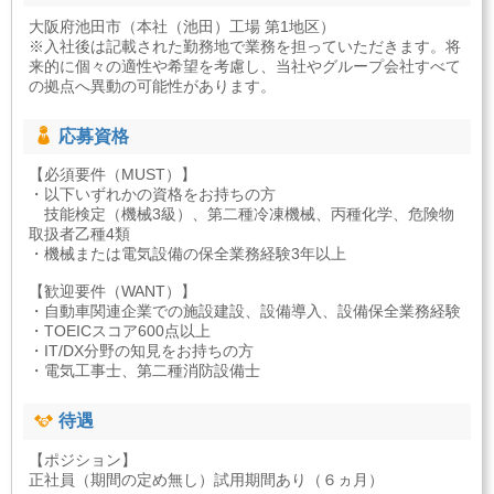
大阪府池田市（本社（池田）工場 第1地区）
※入社後は記載された勤務地で業務を担っていただきます。将
来的に個々の適性や希望を考慮し、当社やグループ会社すべて
の拠点へ異動の可能性があります。
応募資格
【必須要件（MUST）】
・以下いずれかの資格をお持ちの方
技能検定（機械3級）、第二種冷凍機械、丙種化学、危険物
取扱者乙種4類
・機械または電気設備の保全業務経験3年以上
【歓迎要件（WANT）】
・自動車関連企業での施設建設、設備導入、設備保全業務経験
・TOEICスコア600点以上
・IT/DX分野の知見をお持ちの方
・電気工事士、第二種消防設備士
待遇
【ポジション】
正社員（期間の定め無し）試用期間あり（６ヵ月）