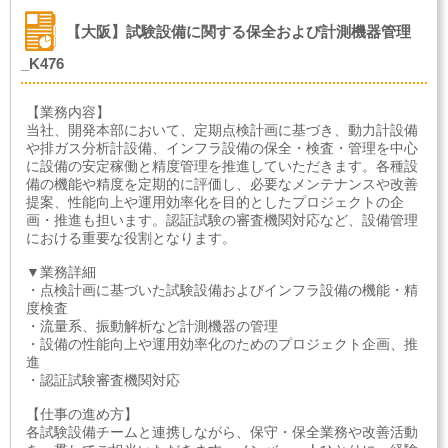
【大阪】試験設備に関する保全および計測機器管理
_K476
【業務内容】
当社、開発本部において、定期点検計画に基づき、動力計設備
や排ガス分析計設備、インフラ設備の保全・検査・管理を中心
に設備の安定稼働と精度管理を推進していただきます。各種設
備の機能や精度を定期的に評価し、必要なメンテナンスや改善
提案、性能向上や運用効率化を目的としたプロジェクトの企
画・推進も担います。認証試験の審査機関対応など、設備管理
における重要な役割となります。
▼業務詳細
・点検計画に基づいた試験設備およびインフラ設備の機能・精
度検査
・流量系、振動解析など計測機器の管理
・設備の性能向上や運用効率化のためのプロジェクト企画、推
進
・認証試験審査機関対応
【仕事の進め方】
各試験設備チームと連携しながら、保守・保全業務や改善活動