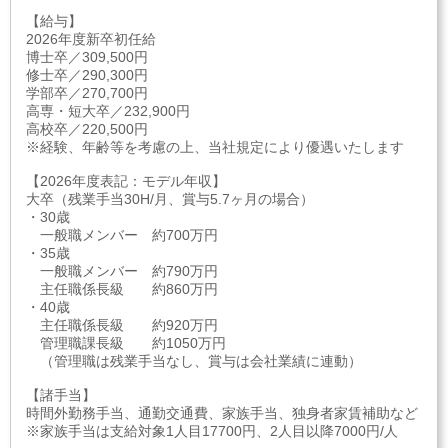
【給与】
2026年度新卒初任給
博士卒／309,500円
修士卒／290,300円
学部卒／270,700円
高専・短大卒／232,900円
高校卒／220,500円
※経験、年齢等を考慮の上、当社規定により優遇いたします
【2026年度表記：モデル年収】
大卒（残業手当30H/月、賞与5.7ヶ月の場合）
・30歳
一般職メンバー 約700万円
・35歳
一般職メンバー 約790万円
主任職係長級 約860万円
・40歳
主任職係長級 約920万円
管理職課長級 約1050万円
（管理職は残業手当なし、賞与は会社業績に連動）
【諸手当】
時間外勤務手当、通勤交通費、家族手当、独身者家賃補助など
※家族手当は支給対象1人目17700円、2人目以降7000円/人