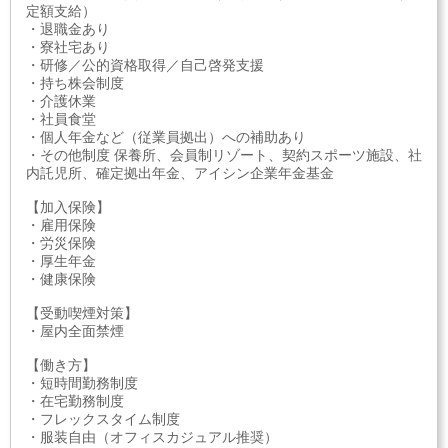
定額支給）
・退職金あり
・寮社宅あり
・研修／公的資格取得／自己啓発支援
・持ち株会制度
・介護休業
・社員食堂
・個人年金など（従業員拠出）への補助あり
・その他制度 保養所、会員制リゾート、契約スポーツ施設、社
内託児所、確定拠出年金、アイシン企業年金基金
【加入保険】
・雇用保険
・労災保険
・厚生年金
・健康保険
【受動喫煙対策】
・屋内全面禁煙
【働き方】
・短時間勤務制度
・在宅勤務制度
・フレックスタイム制度
・服装自由（オフィスカジュアル推奨）