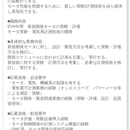
の貢献ができる。
モータ性能を把握するために、新しい実験/計測技術を自ら探求
し具現化できる。
■職務内容
EV/HV用 新規開発モータの実験・評価
モータ実験・電気系計測技術の開発
■具体的な業務内容
新規開発モータに対し、設計・製造方法を考慮した実験・評価
方法を検討し、
開発スケジュールに合わせた計画を立案し、実行する。
新技術に対する実験・計測方法を考案し、必要な計測技術を検
討し、実行する。
■応募資格：必須要件
・モータ、電気、機械系の知識を有する
・電気電子計測業務の経験（オシロスコープ、パワーメータ等
による測定・実験）
・モータ開発・製造関連業務の経験（実験・評価、設計、品質
管理等）
■応募資格：歓迎要件
・モータ評価・実験設備導入経験
・モータ制御開発や計測システム構築の経験
・EMC等、モータ関連法規対応経験