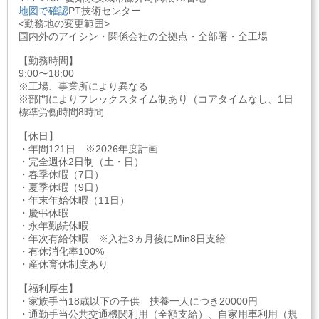
地図で確認
PT技術センター
<勤務地の変更範囲>
国内外のアイシン・関係会社の全拠点・全部署・全工場
【勤務時間】
9:00〜18:00
※工場、事業所により異なる
※部門によりフレックスタイム制あり（コアタイムなし、1日
標準労働時間8時間
【休日】
・年間121日 ※2026年度計画
・完全週休2日制（土・日）
・春季休暇（7日）
・夏季休暇（9日）
・年末年始休暇（11日）
・慶弔休暇
・永年勤続休暇
・年次有給休暇 ※入社3ヵ月後にMin8日支給
・有休消化率100%
・産休育休制度あり
【福利厚生】
・家族手当18歳以下の子供 扶養一人につき20000円
・通勤手当公共交通機関利用（全額支給）、自家用車利用（規