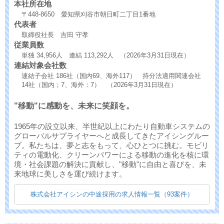
本社所在地
〒448-8650 愛知県刈谷市朝日町二丁目1番地
代表者
取締役社長 吉田 守孝
従業員数
単独 34,956人 連結 113,292人 （2026年3月31日現在）
連結対象会社数
連結子会社 186社（国内69、海外117） 持分法適用関連会社
14社（国内；7、海外：7） （2026年3月31日現在）
"移動"に感動を、未来に笑顔を。
1965年の設立以来、半世紀以上にわたり自動車システムの
グローバルサプライヤーへと成長してきたアイシングルー
プ。私たちは、夢と志をもって、心ひとつに挑む。モビリ
ティの電動化、クリーンパワーによる移動の進化を核に環
境・社会課題の解決に貢献し、"移動"に自由と喜びを、未
来地球に美しさを運び続けます。
株式会社アイシンの中途採用の求人情報一覧（93案件）