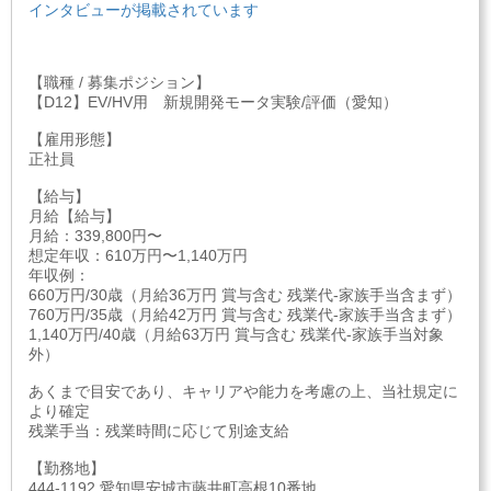
インタビューが掲載されています
【職種 / 募集ポジション】
【D12】EV/HV用 新規開発モータ実験/評価（愛知）
【雇用形態】
正社員
【給与】
月給【給与】
月給：339,800円〜
想定年収：610万円〜1,140万円
年収例：
660万円/30歳（月給36万円 賞与含む 残業代-家族手当含まず）
760万円/35歳（月給42万円 賞与含む 残業代-家族手当含まず）
1,140万円/40歳（月給63万円 賞与含む 残業代-家族手当対象
外）
あくまで目安であり、キャリアや能力を考慮の上、当社規定に
より確定
残業手当：残業時間に応じて別途支給
【勤務地】
444-1192 愛知県安城市藤井町高根10番地