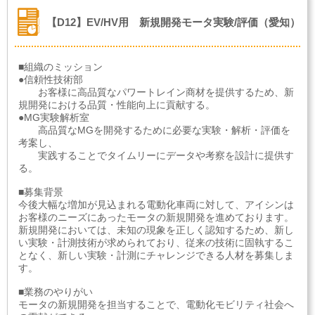
【D12】EV/HV用 新規開発モータ実験/評価（愛知）
■組織のミッション
●信頼性技術部
お客様に高品質なパワートレイン商材を提供するため、新
規開発における品質・性能向上に貢献する。
●MG実験解析室
高品質なMGを開発するために必要な実験・解析・評価を
考案し、
実践することでタイムリーにデータや考察を設計に提供す
る。
■募集背景
今後大幅な増加が見込まれる電動化車両に対して、アイシンは
お客様のニーズにあったモータの新規開発を進めております。
新規開発においては、未知の現象を正しく認知するため、新し
い実験・計測技術が求められており、従来の技術に固執するこ
となく、新しい実験・計測にチャレンジできる人材を募集しま
す。
■業務のやりがい
モータの新規開発を担当することで、電動化モビリティ社会へ