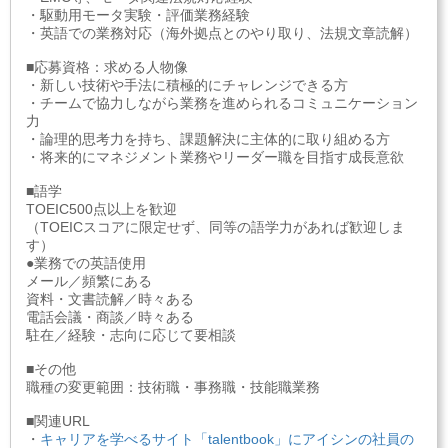
・駆動用モータ実験・評価業務経験
・英語での業務対応（海外拠点とのやり取り、法規文章読解）
■応募資格：求める人物像
・新しい技術や手法に積極的にチャレンジできる方
・チームで協力しながら業務を進められるコミュニケーション
力
・論理的思考力を持ち、課題解決に主体的に取り組める方
・将来的にマネジメント業務やリーダー職を目指す成長意欲
■語学
TOEIC500点以上を歓迎
（TOEICスコアに限定せず、同等の語学力があれば歓迎しま
す）
●業務での英語使用
メール／頻繁にある
資料・文書読解／時々ある
電話会議・商談／時々ある
駐在／経験・志向に応じて要相談
■その他
職種の変更範囲：技術職・事務職・技能職業務
■関連URL
・
キャリアを学べるサイト「talentbook」にアイシンの社員の