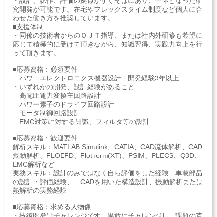
・設計、試作、評価の拠点がすぐそばにあり、一体となった研
究開発が可能です。在宅やフレックスタイム制度など個人に合
わせた働き方を推奨しています。
■支援体制
・同僚の技術者からのＯＪＴ指導、または社内外研修も希望に
応じて積極的に受けて頂きながら、知識習得、実践力向上を行
って頂きます。
■応募資格：必須要件
・パワーエレクトロ二クス機器設計・開発経験3年以上
・いずれかの開発、設計経験があること
高電圧電力変換主回路設計
パワー素子のドライブ回路設計
モータ制御回路設計
EMC対策に対する知識、フィルタ等の設計
■応募資格：歓迎要件
解析スキル：MATLAB Simulink、CATIA、CAD流体解析、CAD
振動解析、FLOEFD、Flotherm(XT)、PSIM、PLECS、Q3D、
EMC解析など
実務スキル：設計のみではなく自ら評価をした経験、車載部品
の設計・評価経験、 CADを用いた構造設計、振動解析または
熱解析の実務経験
■応募資格：求める人物像
・技術開発はチャレンジです。果敢にチャレンジし、課題の克