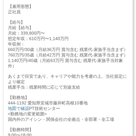
【雇用形態】
正社員
【給与】
月給【給与】
月給：339,800円〜
想定年収：610万円〜1,140万円
年収例：
660万円/30歳（月給36万円 賞与含む 残業代-家族手当含まず）
760万円/35歳（月給42万円 賞与含む 残業代-家族手当含まず）
1,140万円/40歳（月給63万円 賞与含む 残業代-家族手当対象
外）
あくまで目安であり、キャリアや能力を考慮の上、当社規定に
より確定
残業手当：残業時間に応じて別途支給
【勤務地】
444-1192 愛知県安城市藤井町高根10番地
地図で確認
PT技術センター
<勤務地の変更範囲>
国内外のアイシン・関係会社の全拠点・全部署・全工場
【勤務時間】
9:00〜18:00