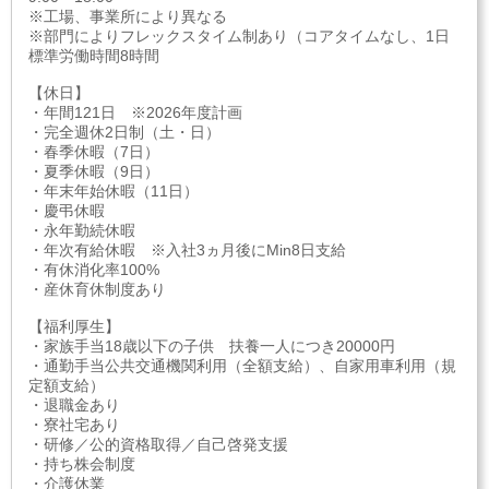
※工場、事業所により異なる
※部門によりフレックスタイム制あり（コアタイムなし、1日
標準労働時間8時間
【休日】
・年間121日 ※2026年度計画
・完全週休2日制（土・日）
・春季休暇（7日）
・夏季休暇（9日）
・年末年始休暇（11日）
・慶弔休暇
・永年勤続休暇
・年次有給休暇 ※入社3ヵ月後にMin8日支給
・有休消化率100%
・産休育休制度あり
【福利厚生】
・家族手当18歳以下の子供 扶養一人につき20000円
・通勤手当公共交通機関利用（全額支給）、自家用車利用（規
定額支給）
・退職金あり
・寮社宅あり
・研修／公的資格取得／自己啓発支援
・持ち株会制度
・介護休業