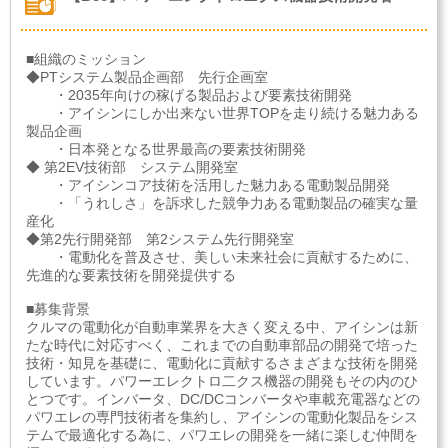
■組織のミッション
◆PTシステム製品企画部 先行企画室
・2035年向けの稼げる製品および要素技術開発
・アイシンにしか出来ない世界TOPを走り続ける魅力ある
製品企画
・日本発となる世界最高の要素技術開発
◆ 第2EV技術部 システム開発室
・アイシンコア技術を活用した魅力ある電動製品開発
・「うれしさ」を訴求した競争力ある電動製品の確実な量
産化
◆第2先行開発部 第2システム先行開発室
・電動化を普及させ、美しい未来社会に貢献するために、
先進的な要素技術を開発提供する
■募集背景
クルマの電動化が自動車業界を大きく変える中、アイシンは新
たな時代に対応すべく、これまでの自動車部品の開発で培った
技術・知見を基礎に、電動化に貢献するさまざまな技術を開発
しています。パワーエレクトロ二クス機器の開発もその内のひ
とつです。インバータ、DC/DCコンバータや車載充電器などの
パワエレの専門技術者を集約し、アイシンの電動化製品をシス
テムで最適化する為に、パワエレの開発を一緒に楽しむ仲間を