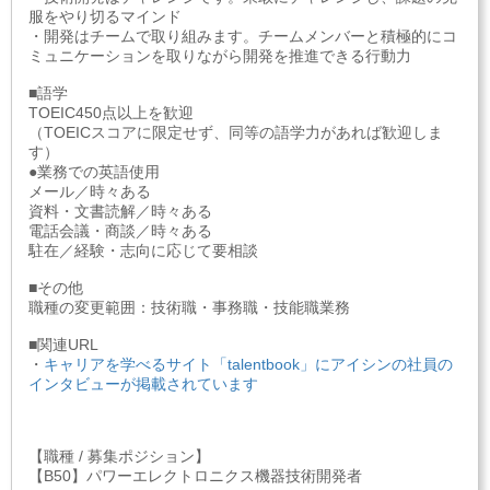
服をやり切るマインド
・開発はチームで取り組みます。チームメンバーと積極的にコ
ミュニケーションを取りながら開発を推進できる行動力
■語学
TOEIC450点以上を歓迎
（TOEICスコアに限定せず、同等の語学力があれば歓迎しま
す）
●業務での英語使用
メール／時々ある
資料・文書読解／時々ある
電話会議・商談／時々ある
駐在／経験・志向に応じて要相談
■その他
職種の変更範囲：技術職・事務職・技能職業務
■関連URL
・
キャリアを学べるサイト「talentbook」にアイシンの社員の
インタビューが掲載されています
【職種 / 募集ポジション】
【B50】パワーエレクトロニクス機器技術開発者