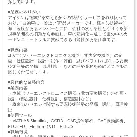
探しています。
■業務のやりがい
アイシンは“移動”を支える多くの製品やサービスを取り扱って
おり、“自動車に一番近い”部品メーカーです。様々な技術や知
識、経験があるメンバーと共に、会社の次なる柱となりうる新
規事業開発の初期から参画し、車の電動化を通して世の中のカ
ーボンニュートラルに貢献できる可能性がある仕事です。
■職務内容
xEV向けパワーエレクトロニクス機器（電力変換機器）の企
画・仕様設計・設計・試作・評価、及びパワエレに関する要素
技術開発の発掘、原理検証、などの開発業務を経験とスキルに
応じてお任せします。
■具体的な業務内容
■業務内容
・車載パワーエレクトロ二クス機器（電力変換機器）の企画・
設計（部品設計、仕様設計、構造設計など）
・将来のパワエレに関する要素技術開発の発掘、設計、原理検
証
■使用ツール
・MATLAB Simulink、CATIA、CAD流体解析、CAD振動解析、
FLOEFD、Flotherm(XT)、PLECS
■職場環境