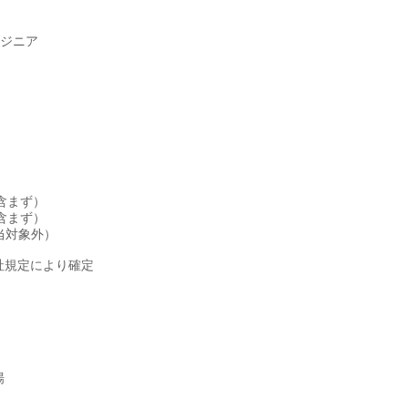
ンジニア
当含まず）
当含まず）
手当対象外）
社規定により確定
場