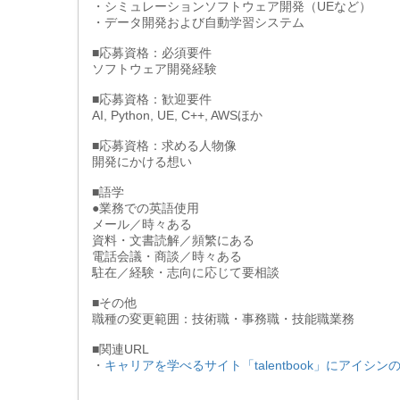
・シミュレーションソフトウェア開発（UEなど）
・データ開発および自動学習システム
■応募資格：必須要件
ソフトウェア開発経験
■応募資格：歓迎要件
AI, Python, UE, C++, AWSほか
■応募資格：求める人物像
開発にかける想い
■語学
●業務での英語使用
メール／時々ある
資料・文書読解／頻繁にある
電話会議・商談／時々ある
駐在／経験・志向に応じて要相談
■その他
職種の変更範囲：技術職・事務職・技能職業務
■関連URL
・
キャリアを学べるサイト「talentbook」にアイ