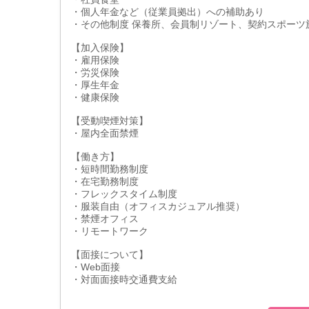
・個人年金など（従業員拠出）への補助あり
・その他制度 保養所、会員制リゾート、契約スポー
【加入保険】
・雇用保険
・労災保険
・厚生年金
・健康保険
【受動喫煙対策】
・屋内全面禁煙
【働き方】
・短時間勤務制度
・在宅勤務制度
・フレックスタイム制度
・服装自由（オフィスカジュアル推奨）
・禁煙オフィス
・リモートワーク
【面接について】
・Web面接
・対面面接時交通費支給