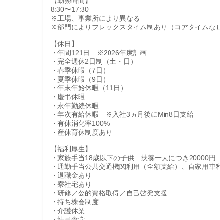
【勤務時間】
8:30〜17:30
※工場、事業所により異なる
※部門によりフレックスタイム制あり（コアタイムなし
【休日】
・年間121日 ※2026年度計画
・完全週休2日制（土・日）
・春季休暇（7日）
・夏季休暇（9日）
・年末年始休暇（11日）
・慶弔休暇
・永年勤続休暇
・年次有給休暇 ※入社3ヵ月後にMin8日支給
・有休消化率100%
・産休育休制度あり
【福利厚生】
・家族手当18歳以下の子供 扶養一人につき20000円
・通勤手当公共交通機関利用（全額支給）、自家用車
・退職金あり
・寮社宅あり
・研修／公的資格取得／自己啓発支援
・持ち株会制度
・介護休業
・社員食堂