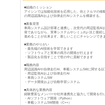
■組織のミッション
アイシンでは知能化技術を応用した、街とクルマの移
の周辺認識AIおよび自律走行AIシステムを構築する。
■募集背景
車両システム設計部署と連携し，次世代の周辺監視AI
発でありながら、実車システムやシミュれj−汰と接続
進めることが出来ます。新しいことにチャレンジでき
■業務のやりがい
・最先端のAI技術を学習できます
・ソフトウェアと実車の両方の開発が行えます
・製品化を目指すことで世の中に貢献できます
■職務内容
周辺認識AIや自律走行AI、車載システムSWに関する
・周辺監視AIおよび自律走行AI
・車両システムSW
・データ開発および自動学習システム
■具体的な業務内容
経験豊富なメンバーや社外連携先と協力して開発を行
・AIソフトウェア開発（Python）
・車載システムSW開発（C++）