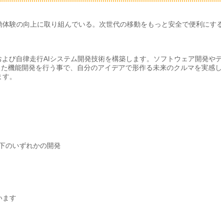
動体験の向上に取り組んでいる。次世代の移動をもっと安全で便利にす
および自律走行AIシステム開発技術を構築します。ソフトウェア開発や
した機能開発を行う事で、自分のアイデアで形作る未来のクルマを実感
ます。
以下のいずれかの開発
います