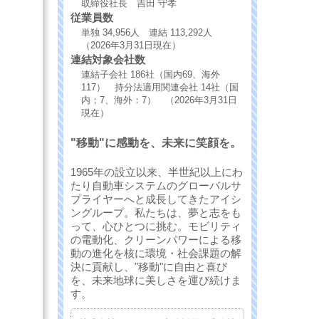
取締役社長 吉田 守孝
従業員数
単独 34,956人 連結 113,292人
（2026年3月31日現在）
連結対象会社数
連結子会社 186社（国内69、海外
117） 持分法適用関連会社 14社（国
内；7、海外：7） （2026年3月31日
現在）
"移動"に感動を、未来に笑顔を。
1965年の設立以来、半世紀以上にわ
たり自動車システムのグローバルサ
プライヤーへと成長してきたアイシ
ングループ。私たちは、夢と志をも
って、心ひとつに挑む。モビリティ
の電動化、クリーンパワーによる移
動の進化を核に環境・社会課題の解
決に貢献し、"移動"に自由と喜び
を、未来地球に美しさを運び続けま
す。