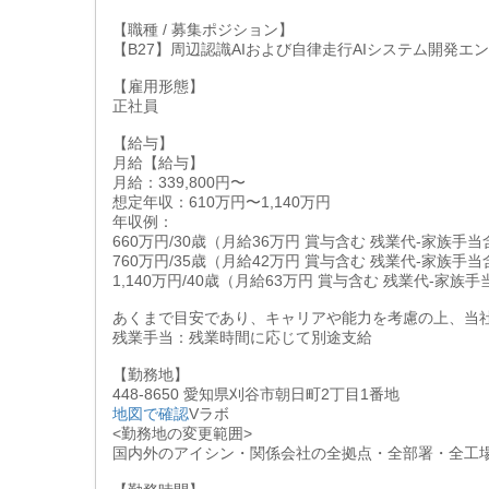
【職種 / 募集ポジション】
【B27】周辺認識AIおよび自律走行AIシステム開発エ
【雇用形態】
正社員
【給与】
月給【給与】
月給：339,800円〜
想定年収：610万円〜1,140万円
年収例：
660万円/30歳（月給36万円 賞与含む 残業代-家族手
760万円/35歳（月給42万円 賞与含む 残業代-家族手
1,140万円/40歳（月給63万円 賞与含む 残業代-家族
あくまで目安であり、キャリアや能力を考慮の上、当
残業手当：残業時間に応じて別途支給
【勤務地】
448-8650 愛知県刈谷市朝日町2丁目1番地
地図で確認
Vラボ
<勤務地の変更範囲>
国内外のアイシン・関係会社の全拠点・全部署・全工