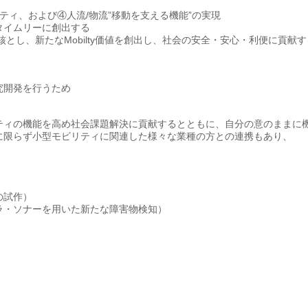
ティ、および④人流/物流”移動を支える機能”の実現
タイムリーに創出する
とし、新たなMobilty価値を創出し、社会の安全・安心・利便に貢献す
究開発を行うため
ティの機能を高め社会課題解決に貢献するとともに、自分の意のままに
に限らず小型モビリティに関連した様々な業種の方との連携もあり、
の試作）
ラ・ソナーを用いた新たな障害物検知）