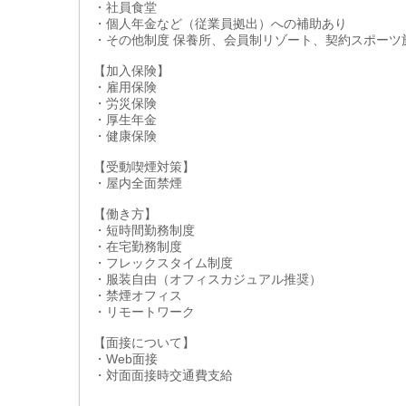
・社員食堂
・個人年金など（従業員拠出）への補助あり
・その他制度 保養所、会員制リゾート、契約スポー
【加入保険】
・雇用保険
・労災保険
・厚生年金
・健康保険
【受動喫煙対策】
・屋内全面禁煙
【働き方】
・短時間勤務制度
・在宅勤務制度
・フレックスタイム制度
・服装自由（オフィスカジュアル推奨）
・禁煙オフィス
・リモートワーク
【面接について】
・Web面接
・対面面接時交通費支給