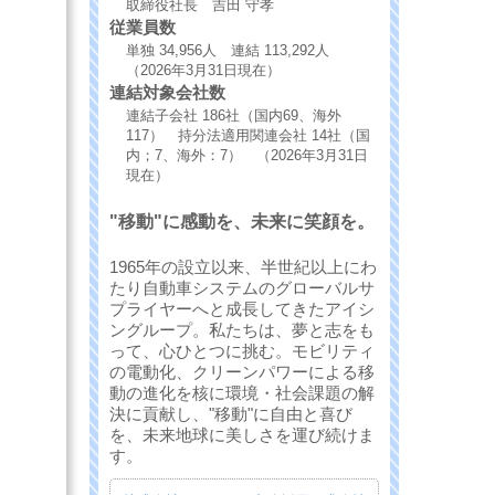
取締役社長 吉田 守孝
従業員数
単独 34,956人 連結 113,292人
（2026年3月31日現在）
連結対象会社数
連結子会社 186社（国内69、海外
117） 持分法適用関連会社 14社（国
内；7、海外：7） （2026年3月31日
現在）
"移動"に感動を、未来に笑顔を。
1965年の設立以来、半世紀以上にわ
たり自動車システムのグローバルサ
プライヤーへと成長してきたアイシ
ングループ。私たちは、夢と志をも
って、心ひとつに挑む。モビリティ
の電動化、クリーンパワーによる移
動の進化を核に環境・社会課題の解
決に貢献し、"移動"に自由と喜び
を、未来地球に美しさを運び続けま
す。