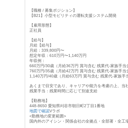
【職種 / 募集ポジション】
【B21】小型モビリティの運転支援システム開発
【雇用形態】
正社員
【給与】
月給【給与】
月給：339,800円〜
想定年収：610万円〜1,140万円
年収例：
660万円/30歳（月給36万円 賞与含む 残業代-家族手
760万円/35歳（月給42万円 賞与含む 残業代-家族手
1,140万円/40歳（月給63万円 賞与含む 残業代-家族
あくまで目安であり、キャリアや能力を考慮の上、当
残業手当：残業時間に応じて別途支給
【勤務地】
448-8650 愛知県刈谷市朝日町2丁目1番地
地図で確認
Vラボ
<勤務地の変更範囲>
国内外のアイシン・関係会社の全拠点・全部署・全工