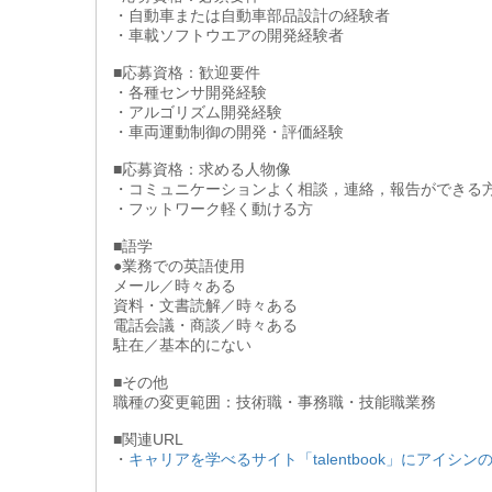
・自動車または自動車部品設計の経験者
・車載ソフトウエアの開発経験者
■応募資格：歓迎要件
・各種センサ開発経験
・アルゴリズム開発経験
・車両運動制御の開発・評価経験
■応募資格：求める人物像
・コミュニケーションよく相談，連絡，報告ができる
・フットワーク軽く動ける方
■語学
●業務での英語使用
メール／時々ある
資料・文書読解／時々ある
電話会議・商談／時々ある
駐在／基本的にない
■その他
職種の変更範囲：技術職・事務職・技能職業務
■関連URL
・
キャリアを学べるサイト「talentbook」にアイ