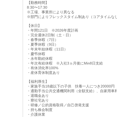
【勤務時間】
8:30〜17:30
※工場、事業所により異なる
※部門によりフレックスタイム制あり（コアタイムなし
【休日】
・年間121日 ※2026年度計画
・完全週休2日制（土・日）
・春季休暇（7日）
・夏季休暇（9日）
・年末年始休暇（11日）
・慶弔休暇
・永年勤続休暇
・年次有給休暇 ※入社3ヵ月後にMin8日支給
・有休消化率100%
・産休育休制度あり
【福利厚生】
・家族手当18歳以下の子供 扶養一人につき20000円
・通勤手当公共交通機関利用（全額支給）、自家用車
・退職金あり
・寮社宅あり
・研修／公的資格取得／自己啓発支援
・持ち株会制度
・介護休業