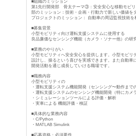
■組織のミッション
第1先行開発部 骨太テーマ③：安全安心な移動モビリ
部のミッション：技術・企画・行動力で新しい価値を
プロジェクトのミッション： 自動車の周辺監視技術を核
■募集背景
小型モビリティ向け運転支援システムに使用する
良品廉価なセンシング機能（カメラ・ソナー他）の研
■業務のやりがい
小型モビリティへ安全安心を提供します。小型モビリ
設計し、操るという喜びを実感できます。また自動車
開発活動を通じ成長していける職場です。
■職務内容
小型モビリティの
・運転支援システム機能開発（センシング〜動作まで
・運転支援システムのセンシング機能開発（特にカメ
・シミュレーションツールによる評価・解析
・実車による 機能評価・検証
■具体的な業務内容
・C/Python
・MATLAB Simulink
■応募資格：必須要件