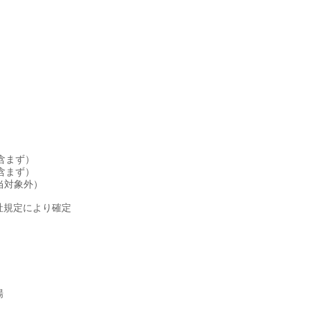
当含まず）
当含まず）
手当対象外）
社規定により確定
場