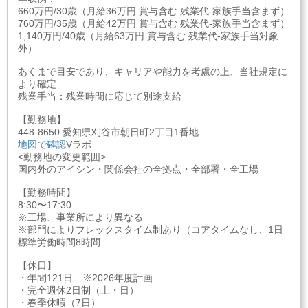
660万円/30歳（月給36万円 賞与含む 残業代-家族手当含まず）
760万円/35歳（月給42万円 賞与含む 残業代-家族手当含まず）
1,140万円/40歳（月給63万円 賞与含む 残業代-家族手当対象
外）
あくまで目安であり、キャリアや能力を考慮の上、当社規定に
より確定
残業手当：残業時間に応じて別途支給
【勤務地】
448-8650 愛知県刈谷市朝日町2丁目1番地
地図で確認
Vラボ
<勤務地の変更範囲>
国内外のアイシン・関係会社の全拠点・全部署・全工場
【勤務時間】
8:30〜17:30
※工場、事業所により異なる
※部門によりフレックスタイム制あり（コアタイムなし、1日
標準労働時間8時間
【休日】
・年間121日 ※2026年度計画
・完全週休2日制（土・日）
・春季休暇（7日）