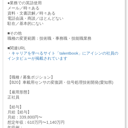
●業務での英語使用
メール／時々ある
資料・文書読解／時々ある
電話会議・商談／ほとんどない
駐在／基本的にない
■その他
職種の変更範囲：技術職・事務職・技能職業務
■関連URL
・
キャリアを学べるサイト「talentbook」にアイシンの社員の
インタビューが掲載されています
【職種 / 募集ポジション】
【B20】車載用センサの変復調・信号処理技術開発(愛知県)
【雇用形態】
正社員
【給与】
月給【給与】
月給：339,800円〜
想定年収：610万円〜1,140万円
年収例：