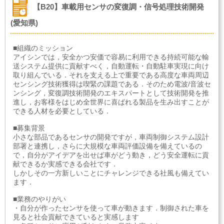
【B20】車載用センサの変復調・信号処理技術開発
(愛知県)
■組織のミッション
アイシンでは，安全かつ安価で容易に利用できる持続可能な輸
送システム提供に貢献すべく，自動運転・自動駐車実現に向け
取り組んでいる．それを支える上で重要である高度な車両周辺
センシング技術獲得は喫緊の課題である．そのため電波/音波セ
ンシング，変復調技術開発のエキスパートとして技術開発を推
進し，お客様をはじめ全世界に喜ばれる製品を生み出すことが
できる人材を必要としている．
■募集背景
小さな部品であるセンサの開発ですが，車両制御システム設計
部署と連携し，さらに大規模な車両評価設備を備えているの
で，自分がアイデアを出せば車がどう動き，どう安全運転に貢
献できるか実感できる会社です．
しかしその一方新しいことにチャレンジできる社風も備えてい
ます．
■業務のやりがい
・自分が作ったセンサを使って車が動きます．制御された車を
見ると社会貢献できていると実感します