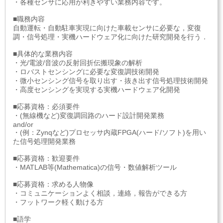
・各種センサに応用が利きやすい業務内容です。
■職務内容
自動運転・自動駐車実現に向けた車載センサに必要な，変復
調・信号処理・実機ハードウェア化に向けた研究開発を行う．
■具体的な業務内容
・光/電波/音波の反射回折伝搬現象の解析
・ロバストセンシングに必要な変復調技術開発
・微小センシング信号を取り出す・抜き出す信号処理技術開発
・高度センシングを実現する実機ハードウェア化開発
■応募資格：必須要件
・(無線機など)変復調回路のハード設計開発業務
and/or
・(例：Zynqなど)プロセッサ内蔵FPGA(ハード/ソフト)を用い
た信号処理開発業務
■応募資格：歓迎要件
・MATLAB等(Mathematica)の信号・数値解析ツール
■応募資格：求める人物像
・コミュニケーションよく相談，連絡，報告ができる方
・フットワーク軽く動ける方
■語学