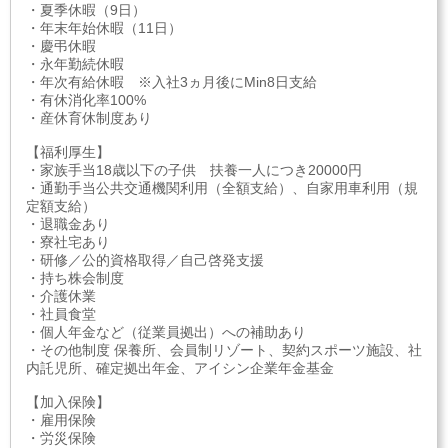
・夏季休暇（9日）
・年末年始休暇（11日）
・慶弔休暇
・永年勤続休暇
・年次有給休暇 ※入社3ヵ月後にMin8日支給
・有休消化率100%
・産休育休制度あり
【福利厚生】
・家族手当18歳以下の子供 扶養一人につき20000円
・通勤手当公共交通機関利用（全額支給）、自家用車利用（規
定額支給）
・退職金あり
・寮社宅あり
・研修／公的資格取得／自己啓発支援
・持ち株会制度
・介護休業
・社員食堂
・個人年金など（従業員拠出）への補助あり
・その他制度 保養所、会員制リゾート、契約スポーツ施設、社
内託児所、確定拠出年金、アイシン企業年金基金
【加入保険】
・雇用保険
・労災保険