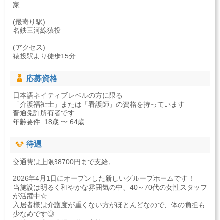
家
(最寄り駅)
名鉄三河線猿投
(アクセス)
猿投駅より徒歩15分
応募資格
日本語ネイティブレベルの方に限る
「介護福祉士」または「看護師」の資格を持っています
普通免許所有者です
年齢要件: 18歳 〜 64歳
待遇
交通費は上限38700円まで支給。
2026年4月1日にオープンした新しいグループホームです！
当施設は明るく和やかな雰囲気の中、40～70代の女性スタッフ
が活躍中☆
入居者様は介護度が重くない方がほとんどなので、体の負担も
少なめです◎