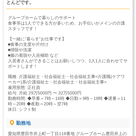
とんどです。
グループホームで暮らしのサポート
食事等は1人でできる方が多いため、お手伝いがメインの介護
スタッフです！
【一緒に”暮らす”お仕事です】
■食事の支度や片付け
■掃除や洗濯
■服の着脱や入浴補助 など
入居者さんができることはお願いしつつ、1人1人に合わせてサ
ポートします！
職種: 介護福祉士・社会福祉士・社会福祉主事<介護職(ケアワ
ーカー)系/介護福祉士・社会福祉士・社会福祉主事>
雇用形態: 正社員
給与: 月給 29万5000円 〜 32万5000円
勤務時間: ◆早番＝7時～16時 ◆日勤＝9時～18時 ◆遅番＝11
時～20時 ◆夜勤＝20時～翌7時
休日: シフト制
勤務地
愛知県豊田市井上町一丁目118番地 グループホーム豊田井上の