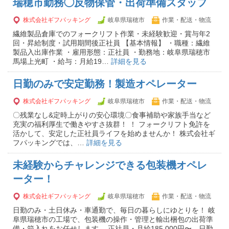
瑞穂市勤務◯反物保管・出荷準備スタッフ
株式会社ギフパッキング
岐阜県瑞穂市
作業・配送・物流
繊維製品倉庫でのフォークリフト作業・未経験歓迎・賞与年2
回・昇給制度・試用期間後正社員 【基本情報】 ・職種：繊維
製品入出庫作業 ・雇用形態：正社員 ・勤務地：岐阜県瑞穂市
馬場上光町 ・給与：月給19…
詳細を見る
日勤のみで安定勤務！製造オペレーター
株式会社ギフパッキング
岐阜県瑞穂市
作業・配送・物流
〇残業なし&定時上がりの安心環境〇食事補助や家族手当など
充実の福利厚生で働きやすさ抜群！ ！ フォークリフト免許を
活かして、安定した正社員ライフを始めませんか！ 株式会社ギ
フパッキングでは、…
詳細を見る
未経験からチャレンジできる包装機オペレ
ーター！
株式会社ギフパッキング
岐阜県瑞穂市
作業・配送・物流
日勤のみ・土日休み・車通勤で、毎日の暮らしにゆとりを！ 岐
阜県瑞穂市の工場で、包装機の操作・管理と輸出梱包の出荷準
備・箱入れをお任せします。 正社員・月給185,000円〜、日勤