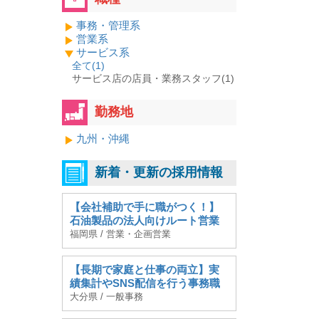
事務・管理系
営業系
サービス系
全て(
1
)
サービス店の店員・業務スタッフ(1)
勤務地
九州・沖縄
新着・更新の採用情報
【会社補助で手に職がつく！】
石油製品の法人向けルート営業
福岡県 / 営業・企画営業
【長期で家庭と仕事の両立】実
績集計やSNS配信を行う事務職
大分県 / 一般事務