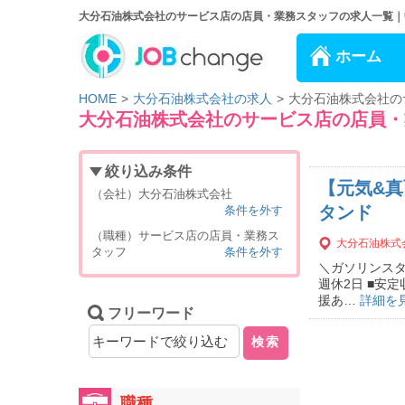
大分石油株式会社のサービス店の店員・業務スタッフの求人一覧｜中途
ホーム
HOME
大分石油株式会社の求人
大分石油株式会社の
大分石油株式会社のサービス店の店員・
絞り込み条件
【元気&
（会社）大分石油株式会社
タンド
条件を外す
（職種）サービス店の店員・業務ス
大分石油株式
タッフ
条件を外す
＼ガソリンスタ
週休2日 ■安
援あ…
詳細を
フリーワード
検索
職種