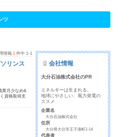
ンツ
用情報
1
件中 1-1
会社情報
ガソリンス
大分石油株式会社のPR
エネルギーは生まれる。
残業月少なめ&
地球にやさしい、風力発電の
付く資格取得支
ススメ
企業名
大分石油株式会社
住所
大分県大分市王子港町1-14
代表者