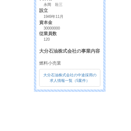
永岡 壯三
設立
1949年11月
資本金
30000000
従業員数
120
大分石油株式会社の事業内容
燃料小売業
大分石油株式会社の中途採用の
求人情報一覧（5案件）