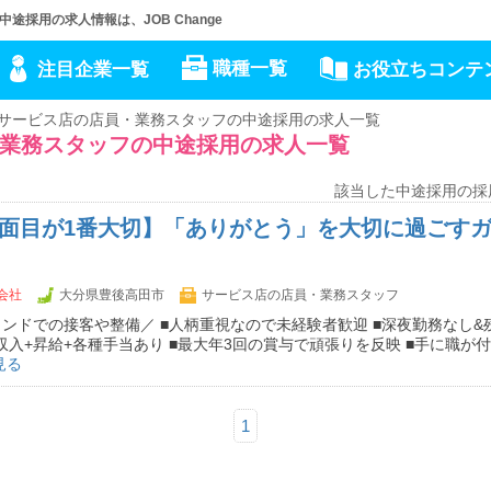
採用の求人情報は、JOB Change
職種一覧
注目企業一覧
お役立ちコンテ
サービス店の店員・業務スタッフの中途採用の求人一覧
業務スタッフの中途採用の求人一覧
該当した中途採用の採
真面目が1番大切】「ありがとう」を大切に過ごす
会社
大分県豊後高田市
サービス店の店員・業務スタッフ
ンドでの接客や整備／ ■人柄重視なので未経験者歓迎 ■深夜勤務なし&
定収入+昇給+各種手当あり ■最大年3回の賞与で頑張りを反映 ■手に職が
見る
1