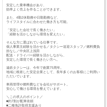
安定した乗車機会があり、
効率よく売上を作ることができます。
また、4勤2休勤務や日勤勤務など、
ライフスタイルに合わせた働き方も可能。
「安定した会社で長く働きたい」
「経験を活かしながら環境を変えたい」
そんな方に選ばれている仕事です。
個人事業主経験を活かせる／タクシー送迎スタッフ／燃料費負
担なし／中央区上浅田
配送・ドライバー経験を活かしながら、
安定した環境で長く働きたい方へ。
遠鉄タクシーは、今年で創業75周年。
地域に根差した安定企業として、長年多くのお客様にご利用い
ただいています。
車両管理や燃料費などを会社がサポート。
安心して働ける環境を整えています。
＼この求人のポイント／
■約7割が配車依頼
■二種免許取得支援あり