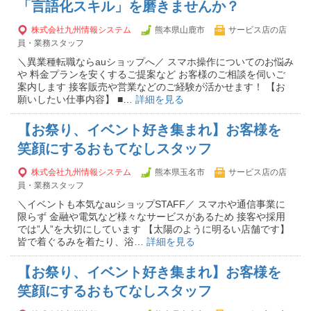
「言語化スキル」を磨きませんか？
株式会社九州情報システム
熊本県山鹿市
サービス店の店
員・業務スタッフ
＼異業種転職ならauショップへ／ スマホ操作についてのお悩み
や 料金プランを安くするご提案など お客様のご相談を伺いご
案内します 接客販売や営業などのご経験が活かせます！ 【お
願いしたい仕事内容】 ■…
詳細を見る
【お祭り、イベント好き集まれ】お客様を
笑顔にするおもてなしスタッフ
株式会社九州情報システム
熊本県玉名市
サービス店の店
員・業務スタッフ
＼イベントも本気なauショップSTAFF／ スマホや通信事業に
限らず 金融や電気など様々なサービスがあるため 接客や採用
では”人”を大切にしています 【太陽のように明るい店舗です】
皆で着ぐるみを着たり、浴…
詳細を見る
【お祭り、イベント好き集まれ】お客様を
笑顔にするおもてなしスタッフ