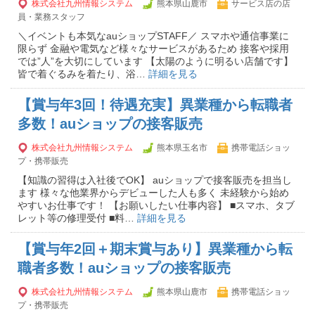
株式会社九州情報システム
熊本県山鹿市
サービス店の店
員・業務スタッフ
＼イベントも本気なauショップSTAFF／ スマホや通信事業に
限らず 金融や電気など様々なサービスがあるため 接客や採用
では”人”を大切にしています 【太陽のように明るい店舗です】
皆で着ぐるみを着たり、浴…
詳細を見る
【賞与年3回！待遇充実】異業種から転職者
多数！auショップの接客販売
株式会社九州情報システム
熊本県玉名市
携帯電話ショッ
プ・携帯販売
【知識の習得は入社後でOK】 auショップで接客販売を担当し
ます 様々な他業界からデビューした人も多く 未経験から始め
やすいお仕事です！ 【お願いしたい仕事内容】 ■スマホ、タブ
レット等の修理受付 ■料…
詳細を見る
【賞与年2回＋期末賞与あり】異業種から転
職者多数！auショップの接客販売
株式会社九州情報システム
熊本県山鹿市
携帯電話ショッ
プ・携帯販売