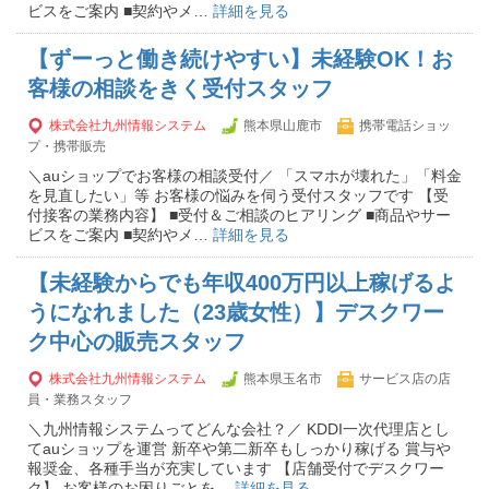
ビスをご案内 ■契約やメ…
詳細を見る
【ずーっと働き続けやすい】未経験OK！お
客様の相談をきく受付スタッフ
株式会社九州情報システム
熊本県山鹿市
携帯電話ショッ
プ・携帯販売
＼auショップでお客様の相談受付／ 「スマホが壊れた」「料金
を見直したい」等 お客様の悩みを伺う受付スタッフです 【受
付接客の業務内容】 ■受付＆ご相談のヒアリング ■商品やサー
ビスをご案内 ■契約やメ…
詳細を見る
【未経験からでも年収400万円以上稼げるよ
うになれました（23歳女性）】デスクワー
ク中心の販売スタッフ
株式会社九州情報システム
熊本県玉名市
サービス店の店
員・業務スタッフ
＼九州情報システムってどんな会社？／ KDDI一次代理店とし
てauショップを運営 新卒や第二新卒もしっかり稼げる 賞与や
報奨金、各種手当が充実しています 【店舗受付でデスクワー
ク】 お客様のお困りごとを…
詳細を見る