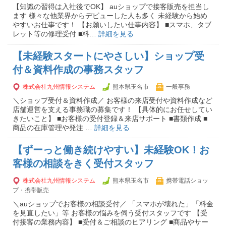
【知識の習得は入社後でOK】 auショップで接客販売を担当し
ます 様々な他業界からデビューした人も多く 未経験から始め
やすいお仕事です！ 【お願いしたい仕事内容】 ■スマホ、タブ
レット等の修理受付 ■料…
詳細を見る
【未経験スタートにやさしい】ショップ受
付＆資料作成の事務スタッフ
株式会社九州情報システム
熊本県玉名市
一般事務
＼ショップ受付＆資料作成／ お客様の来店受付や資料作成など
店舗運営を支える事務職の募集です！ 【具体的にお任せしてい
きたいこと】 ■お客様の受付登録＆来店サポート ■書類作成 ■
商品の在庫管理や発注 …
詳細を見る
【ずーっと働き続けやすい】未経験OK！お
客様の相談をきく受付スタッフ
株式会社九州情報システム
熊本県玉名市
携帯電話ショッ
プ・携帯販売
＼auショップでお客様の相談受付／ 「スマホが壊れた」「料金
を見直したい」等 お客様の悩みを伺う受付スタッフです 【受
付接客の業務内容】 ■受付＆ご相談のヒアリング ■商品やサー