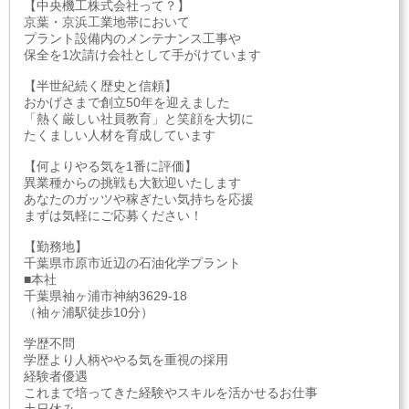
【中央機工株式会社って？】
京葉・京浜工業地帯において
プラント設備内のメンテナンス工事や
保全を1次請け会社として手がけています
【半世紀続く歴史と信頼】
おかげさまで創立50年を迎えました
「熱く厳しい社員教育」と笑顔を大切に
たくましい人材を育成しています
【何よりやる気を1番に評価】
異業種からの挑戦も大歓迎いたします
あなたのガッツや稼ぎたい気持ちを応援
まずは気軽にご応募ください！
【勤務地】
千葉県市原市近辺の石油化学プラント
■本社
千葉県袖ヶ浦市神納3629-18
（袖ヶ浦駅徒歩10分）
学歴不問
学歴より人柄ややる気を重視の採用
経験者優遇
これまで培ってきた経験やスキルを活かせるお仕事