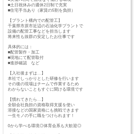
■土日祝休みの週休2日制で充実
■住宅手当あり（家賃の5割を負担）
【プラント構内での配管工】
千葉県市原市近辺の石油化学プラントで
設備の配管工事などを担当します
将来性も抜群の安定したお仕事です
具体的には：
■配管製作・加工
■現地にて配管取付
■進捗確認 など
【入社後まずは…】
本社でしっかりとした研修を行います
その後の現場はチームで作業するため
わからないこともすぐに聞ける環境です
【慣れてきたら…】
全額会社負担の資格取得支援を使い
溶接などの国家資格にも挑戦できます
一生モノの手に職をつけられます！
0から学べる環境◎体育会系も大歓迎◎