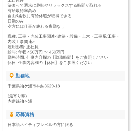
土日休み
決まって週末に趣味やリラックスする時間が取れる
有給取得率高め
自由&柔軟に有給休暇が取得できる
日勤のみ
夕方には仕事が終わる夜勤なし
職種: 工事・内装工事関連<建築・設備・土木・工事系/工事・
内装工事関連>
雇用形態: 正社員
給与: 年収 450万円 〜 450万円
勤務時間: 仕事内容欄の【勤務時間】をご参照ください
休日: 仕事内容欄の【休日】をご参照ください
勤務地
千葉県袖ケ浦市神納3629-18
(最寄り駅)
内房線袖ヶ浦
応募資格
日本語ネイティブレベルの方に限る