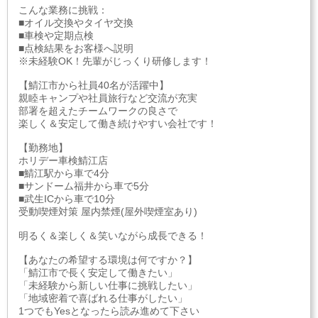
こんな業務に挑戦：
■オイル交換やタイヤ交換
■車検や定期点検
■点検結果をお客様へ説明
※未経験OK！先輩がじっくり研修します！
【鯖江市から社員40名が活躍中】
親睦キャンプや社員旅行など交流が充実
部署を超えたチームワークの良さで
楽しく＆安定して働き続けやすい会社です！
【勤務地】
ホリデー車検鯖江店
■鯖江駅から車で4分
■サンドーム福井から車で5分
■武生ICから車で10分
受動喫煙対策 屋内禁煙(屋外喫煙室あり)
明るく＆楽しく＆笑いながら成長できる！
【あなたの希望する環境は何ですか？】
「鯖江市で長く安定して働きたい」
「未経験から新しい仕事に挑戦したい」
「地域密着で喜ばれる仕事がしたい」
1つでもYesとなったら読み進めて下さい