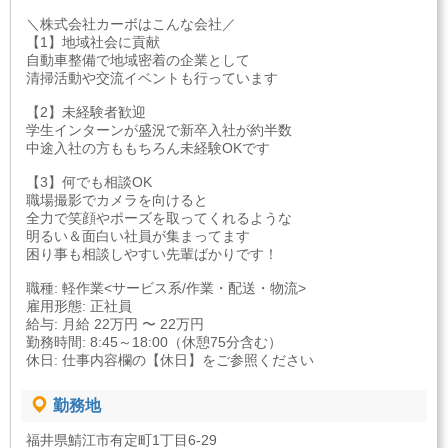
＼株式会社カーボはこんな会社／
【1】地域社会に貢献
自動車整備で地域密着の企業として
清掃活動や交流イベントも行っています
【2】未経験者歓迎
学生インターンが盛況で新卒入社が約半数
中途入社の方ももちろん未経験OKです
【3】何でも相談OK
職場撮影でカメラを向けると
全力で笑顔やポーズを取ってくれるような
明るい＆面白い社員が集まってます
困り事も相談しやすい先輩ばかりです！
職種: 軽作業<サービス系/作業・配送・物流>
雇用形態: 正社員
給与: 月給 22万円 〜 22万円
勤務時間: 8:45～18:00（休憩75分含む）
休日: 仕事内容欄の【休日】をご参照ください
勤務地
福井県鯖江市有定町1丁目6-29