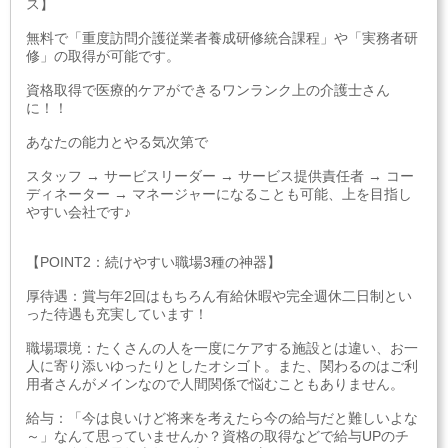
ス】
無料で「重度訪問介護従業者養成研修統合課程」や「実務者研
修」の取得が可能です。
資格取得で医療的ケアができるワンランク上の介護士さん
に！！
あなたの能力とやる気次第で
スタッフ → サービスリーダー → サービス提供責任者 → コー
ディネーター → マネージャーになることも可能、上を目指し
やすい会社です♪
【POINT2：続けやすい職場3種の神器】
厚待遇：賞与年2回はもちろん有給休暇や完全週休二日制とい
った待遇も充実しています！
職場環境：たくさんの人を一度にケアする施設とは違い、お一
人に寄り添いゆったりとしたオシゴト。また、関わるのはご利
用者さんがメインなので人間関係で悩むこともありません。
給与：「今は良いけど将来を考えたら今の給与だと難しいよな
～」なんて思っていませんか？資格の取得などで給与UPのチ