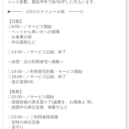
ャンス多数。最短半年で給与UPした方もいます。
■━━━ 1日のスケジュール例 ━━━□
【日勤】
◇9:00～／サービス開始
・ベットから車いすへの移乗
・お食事介助
・外出援助など
◇13:00～／サービス記録、終了
＜休憩・次の利用者宅へ移動＞
◇14:00～／利用者宅到着・サービス開始
◇18:00～／サービス記録、終了
・直行直帰OK
【夜勤】
◇22:00～／サービス開始
・就寝前後の身支度ケア(歯磨き、お着換え 等)
・就寝中の体位交換、痰吸引など
◇23:00～／ご利用者様就寝
・定時の体位交換
・見守り