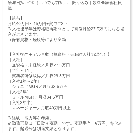
給与日払いOK（いつでも前払い、振り込み手数料全額会社負
担）
【給与】
月給40万円～45万円+賞与年2回
※入社後半年は資格取得期間として研修月給27.5万円になる場
合がございます。
（保有資格・経験等により変動）
【入社後のモデル月収（無資格・未経験入社の場合）】
［入社］
無資格・未経験／月収27.5万円
［半年～1年］
実務者研修取得／月収29.3万円
［入社1年～2年］
ジュニアMGR／月収32.6万円
［入社2年］
ミドルMGR／月収34.6万円
［入社2年半］
マネージャー／月収40万円以上
※経験・能力等を考慮。
※勤務形態は「日勤＋夜勤」です。夜勤手当（6万円）を含み
ます。超過分は別途支給となります。