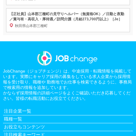
【正社員】山本郡三種町の見守りヘルパー（無資格OK）／日勤と夜勤
／賞与有・高収入・厚待遇／訪問介護（月給273,700円以上）［Je］
秋田県山本郡三種町
JobChange（ジョブチェンジ）は、中途採用・転職情報を掲載して
います。実際にキャリア採用の募集をしている求人企業から採用情
報を受け取り、職種や 勤務地でお仕事を検索できるように、事務局
で検索用の情報を追加しています。
かならず採用情報の詳細ページをよくご確認いただき応募してくだ
さい。皆様の転職活動にお役立てください。
注目企業一覧
職種一覧
お役立ちコンテンツ
注目検索キーワード